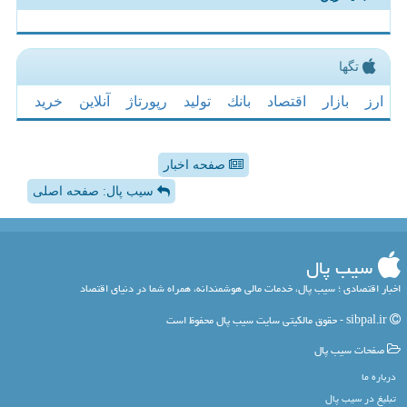
تگها
ارز
بازار
اقتصاد
بانك
تولید
رپورتاژ
آنلاین
خرید
صفحه اخبار
سیب پال: صفحه اصلی
سیب پال
اخبار اقتصادی ؛ سیب پال، خدمات مالی هوشمندانه، همراه شما در دنیای اقتصاد
sibpal.ir - حقوق مالکیتی سایت سیب پال محفوظ است
صفحات سیب پال
درباره ما
تبلیغ در سیب پال