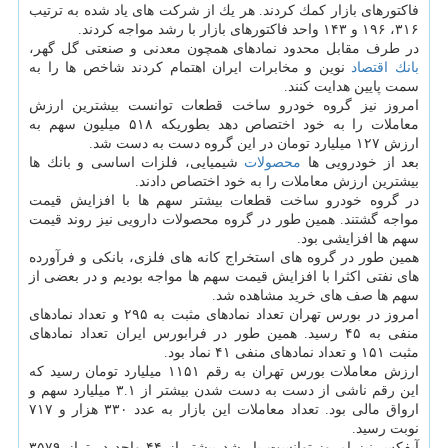
فاكتورهای بازار كمك كردند. هر یك از شركت های یاد شده به ترتیب
۳۱۶، ۱۹۶ و ۱۴۳ واحد فاكتورهای بازار با رشد مواجه كردند.
در طرف مقابل محدود نمادهای همچون معدنی و صنعتی گل گهر،
بانك
اقتصاد
نوین و مخابرات ایران اهتمام كردند شاخص ها را به
سمت پایین هدایت كنند.
امروز نیز گروه خودرو ساخت قطعات توانست بیشترین ارزش
معاملات را به خود اختصاص دهد بطوریكه ۵۱۸ میلیون سهم به
ارزش ۱۲۷ میلیارد تومان در این گروه دست به دست شد.
بعد از خودرویی ها
محصولات
شیمیایی، فلزات اساسی و بانك ها
بیشترین ارزش معاملات را به خود اختصاص دادند.
در گروه خودرو ساخت قطعات بیشتر سهم ها با افزایش قیمت
مواجه گشتند. همین طور در گروه محصولات دارویی نیز روند قیمت
سهم ها افزایشی بود.
همین طور در گروه های استخراج كانه های فلزی، بانكی و فرآورده
های نفتی اكثرا با افزایش قیمت سهم ها مواجه بودیم و در بعضی از
سهم ها صف های خرید مشاهده شد.
امروز در بورس تهران تعداد نمادهای مثبت به ۲۹۵ و تعداد نمادهای
منفی به ۴۵ رسید. همین طور در فرابورس ایران تعداد نمادهای
مثبت ۱۵۱ و تعداد نمادهای منفی ۴۱ نماد بود.
ارزش معاملات بورس تهران به رقم ۱۱۵۱ میلیارد تومان رسید كه
این رقم ناشی از دست به دست شدن بیشتر از ۳.۱ میلیارد سهم و
ارواق مالی بود. تعداد معاملات این بازار به عدد ۳۳۰ هزار و ۷۱۷
نوبت رسید.
آیفكس نیز امروز توانست با رشد بیشتر از ۴۴ واحد در تراز ۳۵۷۹