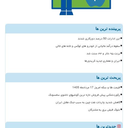
پربیننده ترین ها
این ادارات 50 درصد دورکاری شدند
سقوط درآمد مالیاتی از خودرو های لوکس و خانه های خالی
برنت ۹۵ دلار و ۴۴ سنت شد
ایران و معماری جدید کریدورها
پربحث ترین ها
قیمت طلا و سکه امروز 17 مردادماه 1405
رکوردشکنی پیش فروش تازه ترین گوشیهای تاشوی سامسونگ
کاهش شدید واردات نفت چین به سبب جنگ مقابل ایران
شوک قبض برق به مشترکان
جدیدترین ها