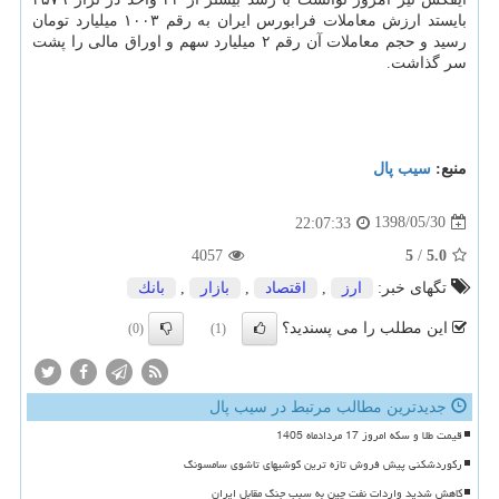
بایستد ارزش معاملات فرابورس ایران به رقم ۱۰۰۳ میلیارد تومان
رسید و حجم معاملات آن رقم ۲ میلیارد سهم و اوراق مالی را پشت
سر گذاشت.
منبع:
سیب پال
1398/05/30
22:07:33
4057
5
/
5.0
تگهای خبر:
ارز
,
اقتصاد
,
بازار
,
بانك
این مطلب را می پسندید؟
(0)
(1)
جدیدترین مطالب مرتبط در سیب پال
قیمت طلا و سکه امروز 17 مردادماه 1405
رکوردشکنی پیش فروش تازه ترین گوشیهای تاشوی سامسونگ
کاهش شدید واردات نفت چین به سبب جنگ مقابل ایران