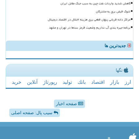
کاهش شدید واردات نفت چین به سبب جنگ مقابل ایران
شوک قبض برق به مشترکان
مراکز داده قربانی پنهان قطعی برق هزینه اختلال در اقتصاد دیجیتال
برنامه جیره بندی آب نداریم وضعیت قرمز سدها در تهران و مشهد
جدیدترین ها
تگها
ارز
بازار
اقتصاد
بانك
تولید
رپورتاژ
آنلاین
خرید
صفحه اخبار
سیب پال: صفحه اصلی
سیب پال