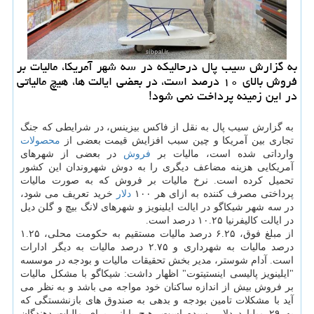
به گزارش سیب پال درحالیكه در سه شهر آمریكا، مالیات بر
فروش بالای ۱۰ درصد است، در بعضی ایالت ها، هیچ مالیاتی
در این زمینه پرداخت نمی شود!
به گزارش سیب پال به نقل از فاكس بیزینس، در شرایطی كه جنگ
تجاری بین آمریكا و چین سبب افزایش قیمت بعضی از
محصولات
وارداتی شده است، مالیات بر
فروش
در بعضی از شهرهای
آمریكایی هزینه مضاعف دیگری را به دوش شهروندان این كشور
تحمیل كرده است. نرخ مالیات بر فروش كه به صورت مالیات
پرداختی مصرف كننده به ازای هر ۱۰۰
دلار
خرید تعریف می شود،
در سه شهر شیكاگو در ایالت ایلینویز و شهرهای لانگ بیچ و گلن دیل
در ایالت كالیفرنیا ۱۰.۲۵ درصد است.
از مبلغ فوق، ۶.۲۵ درصد مالیات مستقیم به حكومت محلی، ۱.۲۵
درصد مالیات به شهرداری و ۲.۷۵ درصد مالیات به دیگر ادارات
است. آدام شوستر، مدیر بخش تحقیقات مالیات و بودجه در موسسه
"ایلینویز پالیسی اینستیتوت" اظهار داشت: شیكاگو با مشكل مالیات
بر فروش بیش از اندازه ساكنان خود مواجه می باشد و به نظر می
آید با مشكلات تامین بودجه و بدهی به صندوق های بازنشستگی كه
به ۲۹ میلیارد دلار رسیده است، هیچ پایانی برای مالیات دهندگان