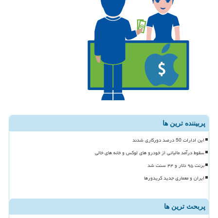
پربیننده ترین ها
این ادارات 50 درصد دورکاری شدند
سقوط درآمد مالیاتی از خودرو های لوکس و خانه های خالی
برنت ۹۵ دلار و ۴۴ سنت شد
ایران و معماری جدید کریدورها
پربحث ترین ها