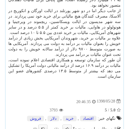
متصور نخواهد بود.
از جانب دیگر اما در دو شهر پورتلند در ایالت اورگان و انكوریج در
آلاسكا، مصرف كنندگان هیچ مالیاتی برای خرید خود نمی پردازند. در
سه شهر مدیسون در ایالت ویسكانسین، ریچموند در ویرجینیا و
هونولولو در هاوایی، مالیات بر خرید كمتر از ۵.۵ درصد و در سایر
شهرهای آمریكایی، مالیات بر خرید عددی بین ۵.۵ تا ۱۰ درصد است.
علاوه بر مالیات بر خرید، شهروندان آمریكایی بخش زیادی از درآمد
خویش را بعنوان مالیات بر درآمد به دولت می پردازند. آمریكایی ها
به صورت متوسط ۹۷۰۰ دلار از درآمد سالانه خویش را به دولت
تحت عنوان مالیات بر درآمد می پردازند.
آن طور كه سازمان توسعه و همكاری اقتصادی اعلام نموده است،
مالیات بر درآمد ۱۶.۹ درصد از درآمد مالیاتی دولت آمریكا را تشكیل
می دهد كه بیشتر از متوسط ۱۳.۵ درصدی كشورهای عضو این
سازمان است.
1398/05/28
20:46:35
3793
5
/
5.0
تگهای خبر:
اقتصاد
,
خرید
,
دلار
,
فروش
این مطلب را می پسندید؟