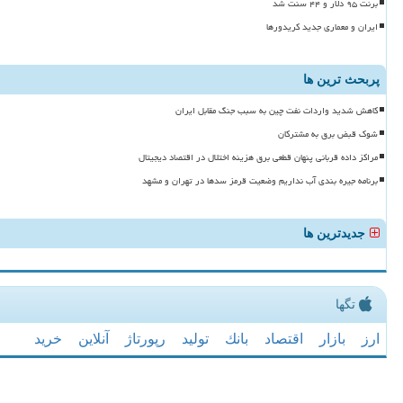
برنت ۹۵ دلار و ۴۴ سنت شد
ایران و معماری جدید کریدورها
پربحث ترین ها
کاهش شدید واردات نفت چین به سبب جنگ مقابل ایران
شوک قبض برق به مشترکان
مراکز داده قربانی پنهان قطعی برق هزینه اختلال در اقتصاد دیجیتال
برنامه جیره بندی آب نداریم وضعیت قرمز سدها در تهران و مشهد
جدیدترین ها
تگها
ارز
بازار
اقتصاد
بانك
تولید
رپورتاژ
آنلاین
خرید