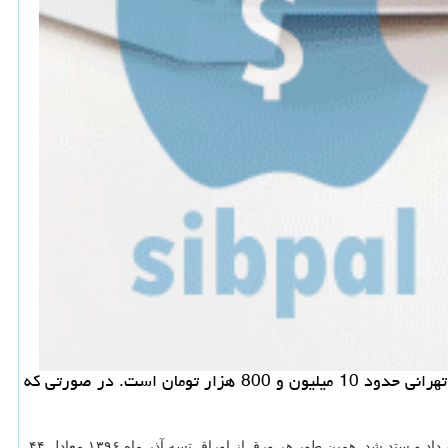
سیب پال: هر ورق از تسهیلات مسكن در این روزها حدود 45 هزار تومان داد و ستد می شود؛ بطوریكه هزینه وام مسكن زوج های تهرانی حدود 10 میلیون و 800 هزار تومان است. در صورتی كه
فرابورس ایران حدود ۴۲ هزار و ۴۰۰ تومان داد و ستد شد. همین طور هر ورق از اوراق تسه آذر ماه ۱۳۹۶ معادل ۴۴