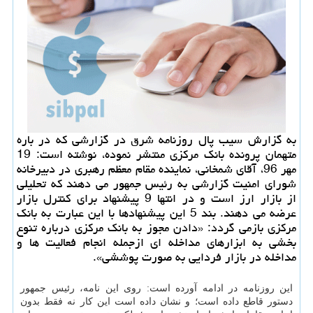
به گزارش سیب پال روزنامه شرق در گزارشی كه در باره
متهمان پرونده بانك مركزی منتشر نموده، نوشته است: 19
مهر 96، آقای شمخانی، نماینده مقام معظم رهبری در دبیرخانه
شورای امنیت گزارشی به رئیس جمهور می دهند كه تحلیلی
از بازار ارز است و در انتها 9 پیشنهاد برای كنترل بازار
عرضه می دهند. بند 5 این پیشنهادها با این عبارت به بانك
مركزی بازمی گردد: «دادن مجوز به بانك مركزی درباره تنوع
بخشی به ابزارهای مداخله ای ازجمله انجام فعالیت ها و
مداخله در بازار فردایی به صورت پوششی».
این روزنامه در ادامه آورده است: روی این نامه، رئیس جمهور
دستور قاطع داده است؛ و نشان داده است این كار نه فقط بدون