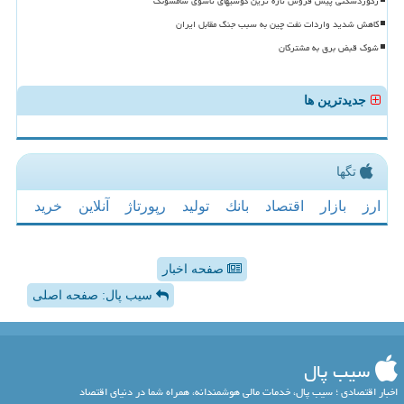
رکوردشکنی پیش فروش تازه ترین گوشیهای تاشوی سامسونگ
کاهش شدید واردات نفت چین به سبب جنگ مقابل ایران
شوک قبض برق به مشترکان
جدیدترین ها
تگها
ارز
بازار
اقتصاد
بانك
تولید
رپورتاژ
آنلاین
خرید
صفحه اخبار
سیب پال: صفحه اصلی
سیب پال
اخبار اقتصادی ؛ سیب پال، خدمات مالی هوشمندانه، همراه شما در دنیای اقتصاد