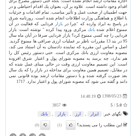
اجازه مقامات ارشد انجام نشده است؛ بلكه حتی دستور مصرح برای
اقدام وجود داشته است. علاوه بر آن، بعنوان یك اقدام احتیاطی و در
جهت اطمینان از صحت عمل و تأثیر مناسب، تمام اقدامات و جزئیات
با اطلاع و هماهنگی وزارت اطلاعات انجام شده است. روزنامه شرق
در پاسخ به ایراد وارده كه "چرا در
بازار
فردایی كه فعالیت در آن
ممنوع اعلام شده
بانك
مركزی ورود پیدا كرده " نوشته است: بازار
فردایی را چه كسی ممنوع كرد؟ بازار فردایی صرفا در آبان ماه سال
95 در بند 13 مقررات ناظر بر عملیات ارزی صرافی ها ممنوع گردید.
اصل و اساس این مقرره كه نماینده دادستان به آن استناد می كند،
مصوبه معاونت ارزی بانك مركزی است. حتی دستور رئیس كل را
هم ندارد، چه برسد به مصوبه شورای پول و اعتبار. شرق افزوده
است: این تصمیم معاونت ارزی وقت در حالی مبنای عمل شده كه
در مقابل، تصمیم همین معاونت برای مداخله در بازار را كه یك سال
بعد صورت گرفته شده و با دستور مقامات ارشد بوده قانونی نمی
دانند و گفته می شود كه مصوبه شورای پول و اعتبار ندارد. 1717
1398/05/23
14:48:19
3857
5
/
5.0
تگهای خبر:
ابزار
,
ارز
,
بازار
,
بانك
این مطلب را می پسندید؟
(0)
(1)