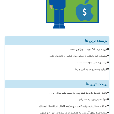
پربیننده ترین ها
این ادارات 50 درصد دورکاری شدند
سقوط درآمد مالیاتی از خودرو های لوکس و خانه های خالی
برنت ۹۵ دلار و ۴۴ سنت شد
ایران و معماری جدید کریدورها
پربحث ترین ها
کاهش شدید واردات نفت چین به سبب جنگ مقابل ایران
شوک قبض برق به مشترکان
مراکز داده قربانی پنهان قطعی برق هزینه اختلال در اقتصاد دیجیتال
برنامه جیره بندی آب نداریم وضعیت قرمز سدها در تهران و مشهد