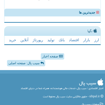
جدیدترین ها
تگها
ارز
بازار
اقتصاد
بانك
تولید
رپورتاژ
آنلاین
خرید
صفحه اخبار
سیب پال: صفحه اصلی
سیب پال
اخبار اقتصادی ؛ سیب پال، خدمات مالی هوشمندانه، همراه شما در دنیای اقتصاد
sibpal.ir - حقوق مالکیتی سایت سیب پال محفوظ است
صفحات سیب پال