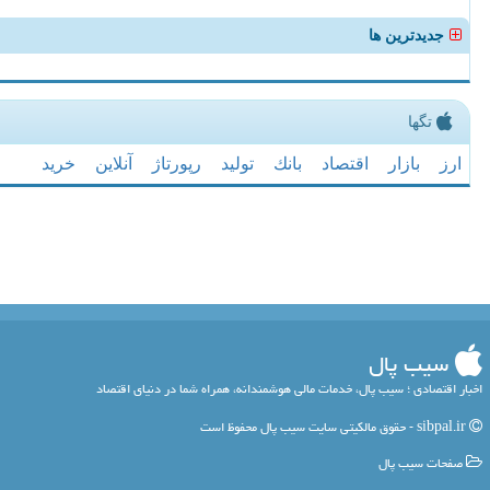
جدیدترین ها
تگها
ارز
بازار
اقتصاد
بانك
تولید
رپورتاژ
آنلاین
خرید
سیب پال
اخبار اقتصادی ؛ سیب پال، خدمات مالی هوشمندانه، همراه شما در دنیای اقتصاد
sibpal.ir - حقوق مالکیتی سایت سیب پال محفوظ است
صفحات سیب پال