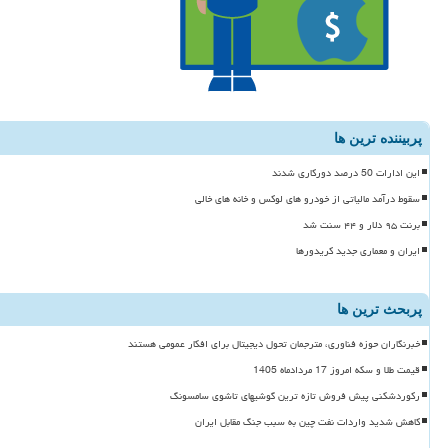
پربیننده ترین ها
این ادارات 50 درصد دورکاری شدند
سقوط درآمد مالیاتی از خودرو های لوکس و خانه های خالی
برنت ۹۵ دلار و ۴۴ سنت شد
ایران و معماری جدید کریدورها
پربحث ترین ها
خبرنگاران حوزه فناوری، مترجمان تحول دیجیتال برای افکار عمومی هستند
قیمت طلا و سکه امروز 17 مردادماه 1405
رکوردشکنی پیش فروش تازه ترین گوشیهای تاشوی سامسونگ
کاهش شدید واردات نفت چین به سبب جنگ مقابل ایران