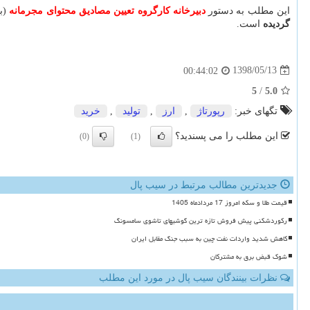
این مطلب به دستور
دبیرخانه كارگروه تعیین مصادیق محتوای مجرمانه
(به
گردیده
است.
1398/05/13
00:44:02
5
/
5.0
تگهای خبر:
رپورتاژ
,
ارز
,
تولید
,
خرید
این مطلب را می پسندید؟
(0)
(1)
جدیدترین مطالب مرتبط در سیب پال
قیمت طلا و سکه امروز 17 مردادماه 1405
رکوردشکنی پیش فروش تازه ترین گوشیهای تاشوی سامسونگ
کاهش شدید واردات نفت چین به سبب جنگ مقابل ایران
شوک قبض برق به مشترکان
نظرات بینندگان سیب پال در مورد این مطلب