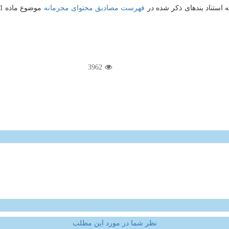
 استناد بندهای ذکر شده در
فهرست مصادیق محتوای مجرمانه
موضوع ماده 21 قانون جرایم رایانه ای) و ابلاغ این دبیرخانه ، در تاریخ 1399/11/20
3962
نظر شما در مورد این مطلب