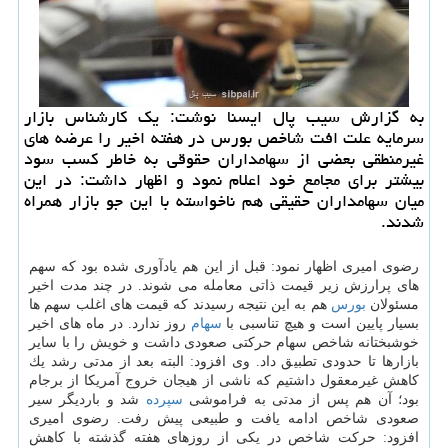
به گزارش سیب پال ایسنا نوشت: یك كارشناس بازار
سرمایه علت افت شاخص بورس در هفته اخیر را عرضه های
غیرمنطقی بعضی از سهامداران حقوقی به خاطر كسب سود
بیشتر برای مجامع خود اعلام نمود و اظهار داشت: در این
میان سهامداران حقیقی هم ناخواسته با این جو بازار همراه
شدند.
رضوی امیری اظهار نمود: قبل از این هم یادآوری شده بود كه سهم
های پرارزش زیر قیمت ذاتی معامله می شوند. در چند مدت اخیر
مسئولان
بورس
هم به این نتیجه رسیدند كه قیمت های اغلب سهم ها
بسیار پایین است و هیچ تناسبی با
سهام
روز ندارد. در ماه های اخیر
خوشبختانه شاخص سهام حركتی صعودی داشت و خویش را با سایر
بازارها تا حدودی تطبیق داد. وی افزود: البته بعد از مدتی رشد یك
كاهش غیرمعقول داشتیم كه ناشی از هیجان خروج آمریكا از برجام
بود؛ آن هم پس از مدتی به فراموشی
سپرده
شد و باردیگر سیر
صعودی شاخص ادامه یافت و طبیعی پیش رفت. رضوی امیری
افزود: حركت شاخص در یكی از روزهای هفته گذشته با كاهش