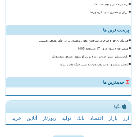
برنت ۹۵ دلار و ۴۴ سنت شد
ایران و معماری جدید کریدورها
پربحث ترین ها
خبرنگاران حوزه فناوری، مترجمان تحول دیجیتال برای افکار عمومی هستند
قیمت طلا و سکه امروز 17 مردادماه 1405
رکوردشکنی پیش فروش تازه ترین گوشیهای تاشوی سامسونگ
کاهش شدید واردات نفت چین به سبب جنگ مقابل ایران
جدیدترین ها
تگها
ارز
بازار
اقتصاد
بانك
تولید
رپورتاژ
آنلاین
خرید