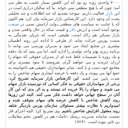
۷۰۰۰ واحدی روبه رو بود كه این كاهش بسیار عجیب به نظر می
آمد؛ چون كه با هیچ منطقی نمی خواند. ما كه سالیان درازی است در
این
بازار
فعالیت داریم، متوجه نشدیم كه چه اطلاعات و چه تحلیلی
پشت آن وجود دارد. این كارشناس بازار سرمایه بیان كرد: هم اكنون
كه با عنایت به سیاست های منطقی دولت آرامش نسبی در
صنعت
بوجود آمده است و ارزش
دلار
و قیمت سكه در حال واقعی شدن و
بازار مسكن هم راكد است، طبیعی است كه جریان نقدینگی به
سمت بورس حركت نماید. از طرفی با ادامه این روند اطمینان
بیشتری در صنایع ایجاد می شود و مدیران بورسی می توانند با
برنامه ریزی بهتر واحد تولیدی را اداره كنند، اما می بینید كه یك دفعه
و یك روزه با تصمیمات غلط عده ای از مدیران حقوقی كه سهام را
ارزان خریدند و می خواهند گران بفروشند تا سود بیشتری برای
مجامع خود دست و پا كنند، سایر سهامداران حقیقی هم ناخواسته به
جمع آنها می پیوندد و یك دفعه با عرضه آبشاری سهام شاخص را به
شدت پایین می كشند.
این كارشناس بازار سرمایه تصریح كرد:
برخی از سهامداران حقوقی به فكر كسانی كه نورسیده بازار سهام
می شوند و سهام را بالا خریده اند نیستند و به اثر بدی كه این كار
آنان در سطح جهانی خواهد داشت فكر نمی كنند. البته این روزها
روند كاهش شاخص با كاهش عرضه های سهام متوقف شده و
امیدواریم با نظارت بیشتر مسئولان سازمان بورس باردیگر شاهد
روند معقول افزایش شاخص باشیم.
وی تصریح كرد: البته اجرای فاز
نخست سامانه مدیریت ریسك «نامك» هم در كاهش حجم معاملات
بی تاثیر نبوده است. ۱۷۲۳۱