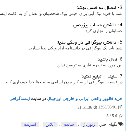
3- اتصال به فیس بوک:
شما با خرید تیک آبی برای فیس بوک شخصیتان و اتصال آن به اکانت اینست
4- داشتن حساب بیزینس:
حسابتان را تجاری کنید.
5- داشتن بیوگرافی در ویکی پدیا:
شما باید یک بیوگرافی در دانشنامه آزاد ویکی پدیا بسازید.
6- فعال باشید:
این مورد به نظرم نیازی به توضیح ندارد.
7- سایتی را تبلیغ نکنید:
در قسمت بیوگرافی از به کار بردن اسامی سایت ها جدا خودداری کنید.
خرید فالوور واقعی ایرانی و خارجی اورجینال
در سایت
اینستاگرافی
1398/05/01
21:51:36
5
/
5.0
تگهای خبر:
رپورتاژ
,
سایت
,
آنلاین
,
اینترنت