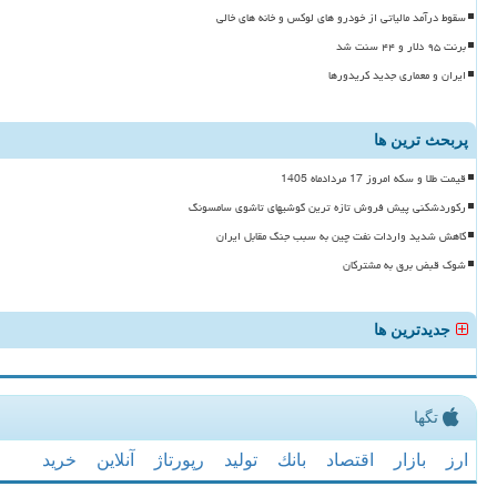
سقوط درآمد مالیاتی از خودرو های لوکس و خانه های خالی
برنت ۹۵ دلار و ۴۴ سنت شد
ایران و معماری جدید کریدورها
پربحث ترین ها
قیمت طلا و سکه امروز 17 مردادماه 1405
رکوردشکنی پیش فروش تازه ترین گوشیهای تاشوی سامسونگ
کاهش شدید واردات نفت چین به سبب جنگ مقابل ایران
شوک قبض برق به مشترکان
جدیدترین ها
تگها
ارز
بازار
اقتصاد
بانك
تولید
رپورتاژ
آنلاین
خرید