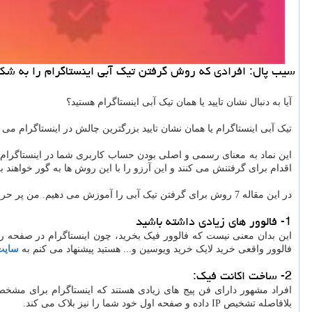
سیب پال: افرادی كه روش گرفتن تیك آبی اینستاگرام را به شكل 
آیا به دنبال نشان تایید یا همان تیک آبی اینستاگرام هستید؟
تیک آبی اینستاگرام یا همان نشان تایید بزرگترین چالش در اینستاگرام می ب
این نماد به معنای رسمی و اصلی بودن حساب کاربری شما در اینستاگرام م
اقدام برای گرفتنش می کنند و این آرزو را با این روش ها به گور خواهند بر
در این مقاله 7 روش برای گرفتن تیک آبی را آموزش می دهیم. من پر حرفی نمی کنم و کوتاه، مختصر و مفید بیان می کنم پس لطفا با حواس جمع بخوانید:
1- فالوور های زیادی داشته باشید
این بدان معنی نیست که فالوور فیک بخرید، چون اینستاگرام در صفحه رسم
فالوور واقعی خرید لایک خرید ویوسین و... هستید پیشنهاد می کنم به
سایت AGRAPHI
2- ساخت اکانت فیک:
بلافاصله تشخیص IP داده و صفحه اول خود شما را نیز بلاک می کند.