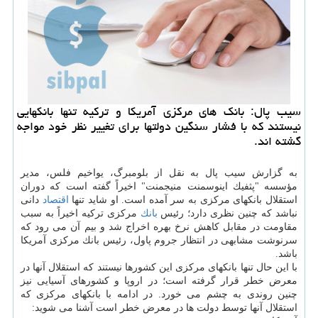
سیب پال: بانك های مركزی آمریكا و تركیه تنها بانكهایی
نیستند كه با فشار سنگین دولتها برای تغییر نظر خود مواجه
گشته اند.
به گزارش سیب پال به نقل از بلومبرگ، یواخیم فلس، مدیر
مؤسسه "پثفیك اینوسمنت منیجمنت" اخیراً گفته است كه دوران
استقلال بانكهای مركزی به سر آمده است. او شاید تنها
اقتصاد
دانی
نباشد كه چنین نظری دارد؛ رئیس
بانك
مركزی تركیه اخیراً به سبب
مقاومت در مقابل كاهش نرخ بهره اخراج شد و بیم آن می رود كه
سرنوشت مشابهی در انتظار جروم پاول، رئیس بانك مركزی آمریكا
باشد.
با این حال تنها بانكهای مركزی این كشورها نیستند كه استقلال آنها در
معرض خطر قرار گرفته است؛ در اروپا و كشورهای آسیایی نیز
چنین روندی به چشم می خورد. در ادامه با بانكهای مركزی كه
استقلال آنها توسط دولت ها در معرض خطر است آشنا می شوید: