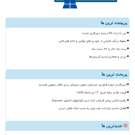
پربیننده ترین ها
این ادارات 50 درصد دورکاری شدند
سقوط درآمد مالیاتی از خودرو های لوکس و خانه های خالی
برنت ۹۵ دلار و ۴۴ سنت شد
ایران و معماری جدید کریدورها
پربحث ترین ها
خبرنگاران حوزه فناوری، مترجمان تحول دیجیتال برای افکار عمومی هستند
قیمت طلا و سکه امروز 17 مردادماه 1405
رکوردشکنی پیش فروش تازه ترین گوشیهای تاشوی سامسونگ
کاهش شدید واردات نفت چین به سبب جنگ مقابل ایران
جدیدترین ها