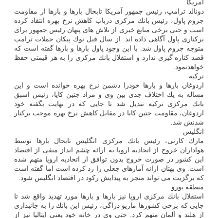
آمریكا
دونالد ترامپ، رئیس جمهور آمریكا تابحال بارها و بارها از مقاومت
جروم پاول، رئیس بانك مركزی درباب كاهش نرخ بهره انتقاد كرده
است و حتی برخی منابع خبری از تلاش های پنهان رئیس جمهور برای
بركناری پاول آگاهی داده اند. از سال قبل نوك پیكان حملات ترامپ
متوجه جروم پاول شد. با این وجود پاول بارها و بارها گفته است كه
قصد كناره گیری ندارد و استقلال بانك مركزی را به هر قیمتی حفظ
خواهدنمود.
تركیه
اردوغان بارها و بارها خودرا دشمن نرخ بهره خوانده است و این
مساله به یك اختلاف جدی بین وی و مراد جتین كایا، رئیس اسبق
بانك مركزی تركیه تبدیل شد تا جایی كه در نهایت بگفته خود
اردوغان، مقاومت جتین كایا در مقابل كاهش نرخ بهره موجب بركنار
شدنش شد.
انگلیس
مارك كارنی، رئیس بانك مركزی انگلیس تابحال بارها توسط
هواداران خروج از اتحادیه اروپا به ارائه چشم انداز منفی از اقتصاد
این كشور در صورت خروج بدون توافق از اتحادیه اروپا متهم شده
است. وی بهتان ارائه آمارهای جعلی را رد كرده است اما گفته است
كه برگزیت می تواند منجر به پیدایش ركود در اقتصاد انگلیس شود.
منطقه یورو
استقلال بانك مركزی اروپا نیز بارها و بارها مورد تهدید واقع شد تا
جایی كه برخی كشورها ماریو دراگی، رئیس این بانك را به جانبداری
از هلند و آلمان متهم كرد. حتی وی در خانه خود یعنی ایتالیا نیز از