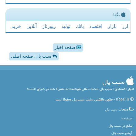
تگها
ارز
بازار
اقتصاد
بانك
تولید
رپورتاژ
آنلاین
خرید
صفحه اخبار
سیب پال: صفحه اصلی
سیب پال
اخبار اقتصادی ؛ سیب پال، خدمات مالی هوشمندانه، همراه شما در دنیای اقتصاد
sibpal.ir - حقوق مالکیتی سایت سیب پال محفوظ است
صفحات سیب پال
درباره ما
تبلیغ در سیب پال
آرشیو سیب پال