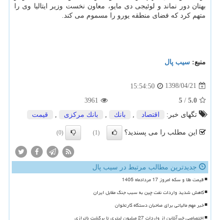
بهتان دور نماند و لوئیجی دی مایو، معاون نخست وزیر ایتالیا وی را
متهم كرد كه فضای منطقه یورو را مسموم می كند.
منبع:
سیب پال
1398/04/21
15:54:50
3961
5
/
5.0
تگهای خبر:
اقتصاد
,
بانك
,
بانك مركزی
,
قیمت
این مطلب را می پسندید؟
(0)
(1)
جدیدترین مطالب مرتبط در سیب پال
قیمت طلا و سکه امروز 17 مردادماه 1405
کاهش شدید واردات نفت چین به سبب جنگ مقابل ایران
خبر مهم مالیاتی برای صاحبان دستگاه کارتخوان
اختصاصی خبرآنلاین از واردات 27 میلیون لیتری تا برگشت ناترازی