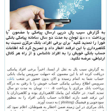
به گزارش سیب پال درپی ارسال پیامكی با مضمون ˮبا
پرداخت ۵۰۰۰ تومان به مدت دو سال سامانه پیامكی بانكی
خورا را تمدید كنیدˮ برای برخی افراد، بانك مركزی نسبت به
كلاهبرداری با این ترفند اخطار داد و تصریح كرد كه اطلاعات
حساب بانكی خویش را به افراد ناشناس و از راه هر كانال
ارتباطی، عرضه نكنید.
به گزارش سیب پال به نقل از ایسنا، اخیراً برخی افراد پیامكی
دریافت كرده اند با این مضمون كه «مهلت سرویس پیامك بانكی
حساب شما به اتمام رسیده و الان بدون حضور در شعب
بانك
،
سرویس اطلاع رسانی پیامكی حساب خویش را با رفتن به درگاه
پرداخت بانك مركزی با پرداخت ۵، ۰۰۰ تومان به مدت دو سال
تمدید كنید». در حالیكه این پیامك كلاهبرداری بوده و كلاهبرداران با
این ترفند قصد دارند اطلاعات حساب بانكی افراد را به منظور
سودجویی و فیشینگ (phishing ) به دست آورند.
بانك مركزی در این زمینه ضمن اخطار به هموطنان، اعلام نمود كه