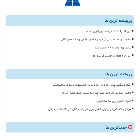
پربیننده ترین ها
این ادارات 50 درصد دورکاری شدند
سقوط درآمد مالیاتی از خودرو های لوکس و خانه های خالی
برنت ۹۵ دلار و ۴۴ سنت شد
ایران و معماری جدید کریدورها
پربحث ترین ها
رکوردشکنی پیش فروش تازه ترین گوشیهای تاشوی سامسونگ
کاهش شدید واردات نفت چین به سبب جنگ مقابل ایران
شوک قبض برق به مشترکان
مراکز داده قربانی پنهان قطعی برق هزینه اختلال در اقتصاد دیجیتال
جدیدترین ها