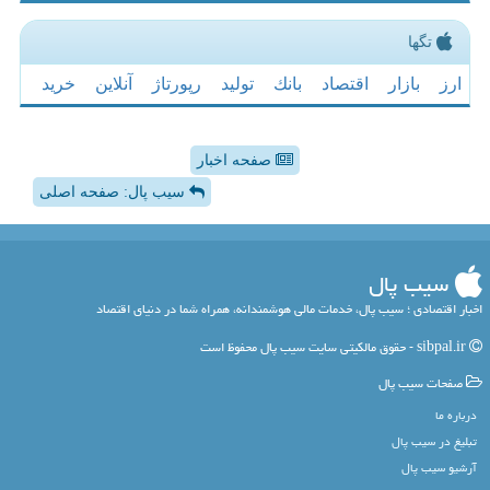
تگها
ارز
بازار
اقتصاد
بانك
تولید
رپورتاژ
آنلاین
خرید
صفحه اخبار
سیب پال: صفحه اصلی
سیب پال
اخبار اقتصادی ؛ سیب پال، خدمات مالی هوشمندانه، همراه شما در دنیای اقتصاد
sibpal.ir - حقوق مالکیتی سایت سیب پال محفوظ است
صفحات سیب پال
درباره ما
تبلیغ در سیب پال
آرشیو سیب پال