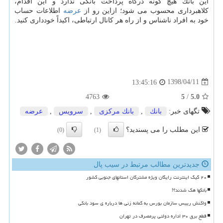
این بانك هیچ گونه درگاه پرداخت بانكی ندارد و این اقدام،
كلاهبرداری محسوب می شود؛ ازاین رو از
عرضه
اطلاعات حساب
خود به افراد ناشناس و از راه هر كانال ارتباطی، اكیداً خودداری كنید.
1398/04/11
13:45:16
4763
5
/
5.0
تگهای خبر:
بانك
,
بانك مركزی
,
سرویس
,
عرضه
این مطلب را می پسندید؟
(0)
(1)
جدیدترین مطالب مرتبط در سیب پال
۲۰ گیگ اینترنت رایگان ویژه مشترکان استانهای جنوبی کشور
بانکها هک شدند؟!
واکنش رییس سازمان بورس به گمانه زنی ها درباره ی سود بانکی
قطع برق ۳۰ اداره دولتی پرمصرف در تهران