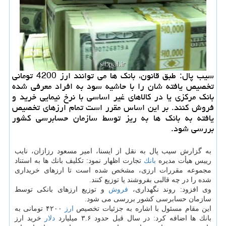
سیب پال: طبق قانون، بانك ها می توانند ارز 4200 تومانی
تخصیص یافته شان را با حاشیه سود به افراد معرفی شده
بانك مركزی یا در كالاهای غیر اساسی با نرخ نیمایی خرید و
فروش كنند. بر این اساس مقرر است تمام ارزهای تخصیص
یافته به بانك ها به ریز توسط سازمان حسابرسی كشور
بررسی شود.
به گزارش سیب پال به نقل از ایسنا، امیر مسعود رزازان، نایب
رییس هیأت مدیره
بانك
تجارت اظهار نمود: تكلیف بانك ها به استناد
مجموعه مقررات ارزی، مشخص شده است تا ارزهای خریداری
شده را در چه قالبی بفروشند یا توزیع كنند.
وی افزود: روند نگهداری،
فروش
و توزیع ارزهای بانكی توسط
سازمان حسابرسی كشور بررسی می شود.
این مقام مسئول با اشاره به جزئیات تخصیص
ارز
۴۲۰۰ تومانی به
بانك ها اضافه كرد: در سال قبل حدود ۳.۶ میلیارد
دلار
خرید ارز