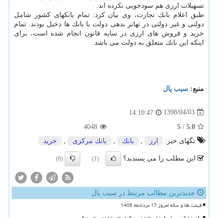
تسهیلات ارزی هم سودجویی نكرده اند.
طبق اعلام بانك تجارت، وی بیان كرد: تمام بانكهای كشور شامل
دولتی و غیر دولتی در تهاتر بدهی دولت با بانك ها دخیل بودند. تمام
خرید و فروش های ارزی در سایه قانون انجام شده است، برای
اینكه این بانك متعلق به دولت می باشد.
منبع:
سیب پال
1398/04/03
14:10:47
4048
5
/
5.0
تگهای خبر:
ارز
,
بانك
,
بانك مركزی
,
خرید
این مطلب را می پسندید؟
(0)
(1)
جدیدترین مطالب مرتبط در سیب پال
قیمت طلا و سکه امروز 17 مردادماه 1405
رکوردشکنی پیش فروش تازه ترین گوشیهای تاشوی سامسونگ