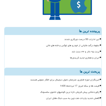
پربیننده ترین ها
این ادارات 50 درصد دورکاری شدند
سقوط درآمد مالیاتی از خودرو های لوکس و خانه های خالی
برنت ۹۵ دلار و ۴۴ سنت شد
ایران و معماری جدید کریدورها
پربحث ترین ها
خبرنگاران حوزه فناوری، مترجمان تحول دیجیتال برای افکار عمومی هستند
قیمت طلا و سکه امروز 17 مردادماه 1405
رکوردشکنی پیش فروش تازه ترین گوشیهای تاشوی سامسونگ
کاهش شدید واردات نفت چین به سبب جنگ مقابل ایران