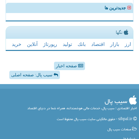
جدیدترین ها
تگها
ارز
بازار
اقتصاد
بانك
تولید
رپورتاژ
آنلاین
خرید
صفحه اخبار
سیب پال: صفحه اصلی
سیب پال
اخبار اقتصادی ؛ سیب پال، خدمات مالی هوشمندانه، همراه شما در دنیای اقتصاد
sibpal.ir - حقوق مالکیتی سایت سیب پال محفوظ است
صفحات سیب پال
درباره ما