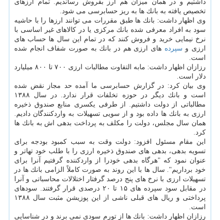
داشتیم و در همان میزان هم ارز بفروش رساندیم. تمام ارزهای
تخصیص یافته به بانك ها به ریز حسابرسی می شود.
وی اظهار داشت: بانك ها طبق مقررات می توانند ارزها را با حاشیه
سود به افراد معرفی شده بانك مركزی یا در كالاهای غیر اساسی با
نرخ نیمایی خرید و فروش كنند كه در تمام این سال ها حساب های
ارزی و
سپرده
های ارزی هم در بانك به صورت شفاف انجام شده
است.
رزازان اظهار داشت: مابه التفاوت مطالبات ارزی ۷۰۰ تا ۸۰۰ میلیارد
دلار است.
وی بیان كرد: در گزارش حسابرسی ما آمده حد مجاز نقض شده
است و بانك دیگر در حوزه تخلفات قرار ندارد. در سال ۱۳۸۸
مطالباتی از دولت داشتیم. از طرفی یكسری منابع صندوق ذخیره
ارزی به بانك ها داده بود و از سویی تسهیلات به واردكنندگان دادیم.
همان سال مجلس، دولت را مكلف به پرداخت بدهی اش به بانك ها
كرد.
این مقام مسئول افزود: دولت وقت به سبب كمبود بودجه برای
تسویه بدهی، بدهی های صندوق ذخیره ارزی را با طلب خود تهاتر و
عنوان نمود كه "هرگاه بدهی خودرا از واردكننده گرفتیم آنرا برای
خود برداریم". سال ها با این روند به صورت كاملاً الزامی بانك ها در
تسهیلات ارزی با نرخ های پنج درصد گرفتار اختلالات محاسباتی و آنرا
در مقابل سود سپرده های ۱۵ تا ۲۰ درصدی قرار گرفتند. سودهای
پرداختی و ریال های قبلی ناشی از این پوزیشن مثبت سال ۱۳۸۸
است.
رزازان اظهار داشت: بانك ها از تورم سودی نمی برند و در شناسایی