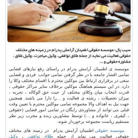
سیب پال: موسسه حقوقی اطمینان آرامش پدرام در زمینه های مختلف
حقوقی فعالیت می نماید از جمله طلاق توافقی ، وكیل مهاجرت ، وكیل طلاق ،
مشاوره حقوقی و ...
موسسه ی اطمینان آرامش پدرام در راستای رفع نیازهای قضایی
تمامی اقشار جامعه با در نظر گرفتن تمامی جوانب فردی و قضایی
سعی در برقراری ارتباط بین موکلین محترم با اقسام مختلف وکلا را
دارد. در این سیستم هماهنگ موکلین برخلاف سایر مراکز حقوقی ،
قدرت انتخاب میان وکلای مختلف از حیث حق الوکاله ، تجربه ،
میزان تحصیلات ، رشته ی فعالیت و …را دارا می باشند. همچنین
جهت نیل به اهداف والا مجموعه تمامی موکلین محترم با تعیین وقت
قبلی می توانند از مشاوره‌ی رایگان در تمامی امور قضایی (حقوقی
، کیفری ، خانواده و …) توسط مشاورین زبده و مجرب زیر نظر
مستقیم ریاست مجموعه برخوردار شوند.
موسسه حقوقی
اطمینان آرامش پدرام در زمینه های مختلف
حقوقی فعالیت می نماید از جمله
طلاق توافقی
،
وکیل