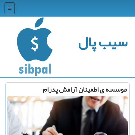
منو
سیب پال
موسسه ی اطمینان آرامش پدرام