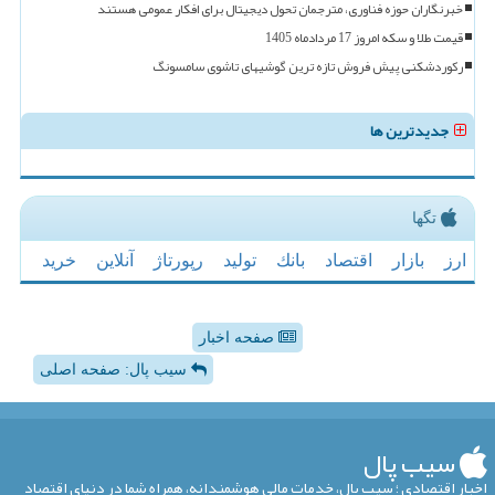
خبرنگاران حوزه فناوری، مترجمان تحول دیجیتال برای افکار عمومی هستند
قیمت طلا و سکه امروز 17 مردادماه 1405
رکوردشکنی پیش فروش تازه ترین گوشیهای تاشوی سامسونگ
جدیدترین ها
تگها
ارز
بازار
اقتصاد
بانك
تولید
رپورتاژ
آنلاین
خرید
صفحه اخبار
سیب پال: صفحه اصلی
سیب پال
اخبار اقتصادی ؛ سیب پال، خدمات مالی هوشمندانه، همراه شما در دنیای اقتصاد