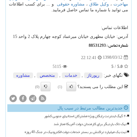
مهاجرت
،
وکیل طلاق
،
مشاوره حقوقی
و ... برای کسب اطلاعات
می توانید با شماره ما تماس حاصل فرمایید.
اطلاعات تماس:
آدرس: خیابان مطهری خیابان میرعماد کوچه چهارم پلاک 2 واحد 15
شماره تماس : 88531293
1398/03/12
22:12:41
5
5.0
5115
/
تگهای خبر:
رپورتاژ
,
خدمات
,
متخصص
,
مشاوره
این مطلب را می پسندید؟
(0)
(1)
جدیدترین مطالب مرتبط در سیب پال
۲۰ گیگ اینترنت رایگان ویژه مشترکان استانهای جنوبی کشور
تیک تاک باردیگر برای کارمندان دولت آمریکا مجاز شد
ثبت یک میلیارد تراکنش بر بستر خدمات دولت الکترونیک در جنگ 40 روزه