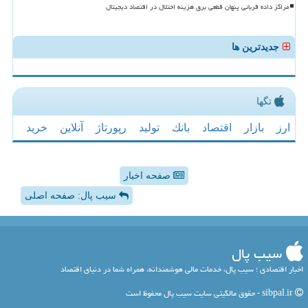
مراکز داده قربانی پنهان قطعی برق هزینه اختلال در اقتصاد دیجیتال
جدیدترین ها
تگها
ارز
بازار
اقتصاد
بانك
تولید
رپورتاژ
آنلاین
خرید
صفحه اخبار
سیب پال: صفحه اصلی
سیب پال
اخبار اقتصادی ؛ سیب پال، خدمات مالی هوشمندانه، همراه شما در دنیای اقتصاد
sibpal.ir - حقوق مالکیتی سایت سیب پال محفوظ است