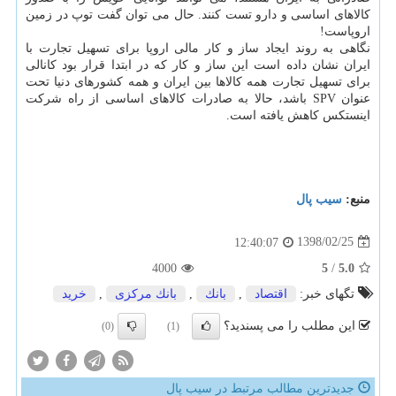
كالاهای اساسی و دارو تست كنند. حال می توان گفت توپ در زمین
اروپاست!
نگاهی به روند ایجاد ساز و كار مالی اروپا برای تسهیل تجارت با
ایران نشان داده است این ساز و كار كه در ابتدا قرار بود كانالی
برای تسهیل تجارت همه كالاها بین ایران و همه كشورهای دنیا تحت
عنوان SPV باشد، حالا به صادرات كالاهای اساسی از راه شركت
اینستكس كاهش یافته است.
منبع:
سیب پال
1398/02/25
12:40:07
4000
5
/
5.0
تگهای خبر:
اقتصاد
,
بانك
,
بانك مركزی
,
خرید
این مطلب را می پسندید؟
(0)
(1)
جدیدترین مطالب مرتبط در سیب پال