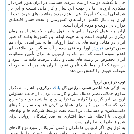
حال با گذشت دو ماه از ثبت شركت «ساتما» در ایران هنوز خبری از
همكاری اروپایی ها در جهت این ساز و كار مالی نیست و این در
شرایطی است كه آمریكا هم با عدم تمدید معافیت های خرید نفت از
ایران به دنبال كاهش درآمدهای كشورمان و تحت فشار اقتصادی
قرار دادن دولت و مردم ایران است.
ازاین رو، عمل كردن اروپایی ها به قول شان حالا بیشتر از هر زمان
دیگری در اولویت است و به جهت اینكه این كشورها بدانند كه صبر
ایران در مقابل وعده های بی عمل اروپایی ها به سر آمده، ایران هم
ضمن توقف
فروش
اورانیوم غنی شده و آب سنگین، در اطلاعیه ای
اعلام نموده است كه "دو ماه به اروپایی ها برای تأمین مطالبات
ایران بخصوص در زمینه های نفتی و بانكی فرصت داده می شود و
در صورتیكه این مطالبات تأمین نشود، ایران هم مرحله به مرحله
تعهدات خویش را كاهش می دهد".
توپ در زمین اروپا!
به تازگی
عبدالناصر همتی - رئیس كل
بانك
مركزی
با اشاره به تكرار
مداوم جملاتی نظیر «دنبال ساز و كار مالی بودن» از جانب مسئولین
اروپایی، این گزاره را گزاره ای تكراری و نخ نما شده خواند و تصریح
كرد كه ساده ترین كار برای عملیاتی كردن فعالیت ساز و كارهای
«اینستكس» و «ساتما»، برداشت نفت توسط شركت ها و نهادهای
اروپایی یا اعطای یك خط اعتباری به صادركنندگان اروپایی برای
شروع صادرات به ایران است.
به قول وی، اگر اروپایی ها نگران واكنش آمریكا در مورد نوع كالاهای
صادراتی به ایران هستند، می توانند توانایی خویش را با صدور