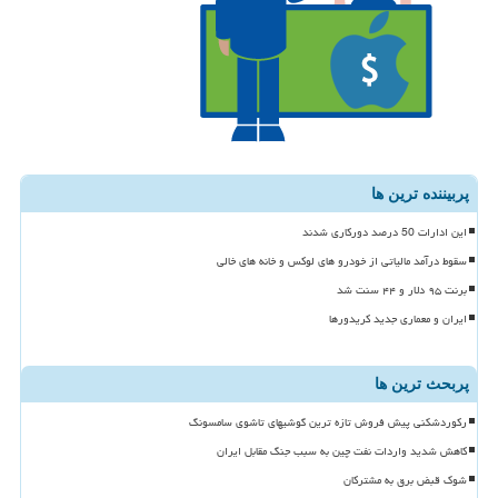
پربیننده ترین ها
این ادارات 50 درصد دورکاری شدند
سقوط درآمد مالیاتی از خودرو های لوکس و خانه های خالی
برنت ۹۵ دلار و ۴۴ سنت شد
ایران و معماری جدید کریدورها
پربحث ترین ها
رکوردشکنی پیش فروش تازه ترین گوشیهای تاشوی سامسونگ
کاهش شدید واردات نفت چین به سبب جنگ مقابل ایران
شوک قبض برق به مشترکان