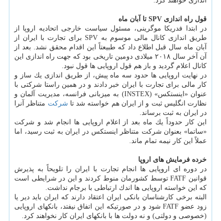
اندازی خواهند كرد.
قول راه اندازی SPV تا آبان ماه
در ابتدا فدریكا موگرینی، مسئول سیاست خارجی اتحادیه اروپا از
طریق اندازی كانال مالی موسوم به SPV برای تجارت با ایران از
آبان ماه سال قبل اطلاع داد كه طبیعتاً این اقدام محقق نشد. بعد از
آن آخر سال ۲۰۱۸ میلادی دومین تاریخی بود كه جهت راه اندازی این
كانال اعلام گردید و باز هم قول اروپایی ها قول نبود.
در نهایت اروپایی ها حدود سه ماه پیش، از طریق اندازی یك ساز و
كار مالی برای تجارت با ایران خبر دادند و در همین راستا شركتی با
عنوان «اینستكس» (INSTEX) به میزبانی فرانسه، مدیریت آلمان و
نظارت انگلیس ثبت و از ایران هم خواسته شد تا
شركت
متناظر آنرا
در ایران به ثبت برساند.
این كار حدوداً یك ماه بعد از اعلام اروپایی ها انجام شد و شركت
«ساتما» بعنوان شركت متناظر اینستكس در ایران به ثبت رسید، اما
عملاً این كار نیمه تمام ماند.
خرده فرمایش های اروپا
در دوره ای اروپایی ها انجام تجارت با ایران را تلویحاً به پذیرش
قوانین FATF توسط كشورمان منوط كردند و این در شرایطی است
كه این خواسته اروپایی ها اندك ارتباطی با برجام نداشت.
البته برخی كارشناسان بانكی ایران اعتقاد دارند كه ایران باید دیر یا
زود عضو FATF شود و در صورتیكه این اتفاق نیفتد، بانكهای اروپایی
(خصوصی و دولتی) و نه دولت ها با بانكهای ایران كار نخواهند كرد.