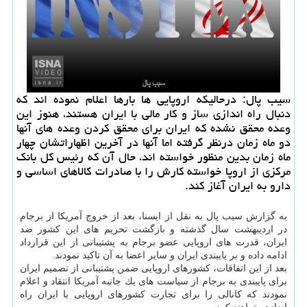
سیب پال: درحالیكه اروپایی ها بارها اعلام نموده اند كه
دنبال راه اندازی ساز و كار مالی با ایران هستند، هنوز این
وعده محقق نشده كه ایران برای محقق كردن وعده های آنها
دو ماه زمان درنظر گرفته اما آنها در آخرین اظهاراتشان چهار
ماه زمان بدین منظور خواسته اند، حال آن كه رئیس كل بانك
مركزی از اروپا خواسته كارش را با صادرات كالاهای اساسی و
دارو به ایران آغاز كند.
به گزارش سیب پال به نقل از ایسنا، بعد از خروج آمریكا از برجام
در اردیبهشت سال گذشته و بازگشت تحریم های این كشور ضد
ایران، قدرت های اروپایی عضو برجام به پشتیبانی از این قرارداد
ادامه داده و بر پایبندی ایران و سایر اعضا به آن تاكید نمودند.
بعد از این اتفاقات، كشورهای اروپایی ضمن پشتیبانی از تصمیم ایران
برای پایبندی به برجام از سیاست های یك جانبه آمریكا انتقاد و اعلام
نمودند كه كانالی را برای تجارت كشورهای اروپایی با ایران راه