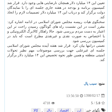
تعیین این ۱۴ میلیارد دلار همچنان نارضایتی هایی وجود دارد. قرار شد
كمیسیون برنامه و بودجه در هفته جاری جلسه ای را با نمایندگان
دولت برگزار كند و درباب این ۱۴ میلیارد دلار تصمیمات لازم را اتخاذ
كند.
سخنگوی هیات رییسه مجلس شورای اسلامی در ادامه اشاره كرد:
مقرر است در این نشست راه های گوناگون رسیدن راحت تر این
اعتبار به دست مردم بررسی شود. حالا راهكار كالابرگ الكترونیكی و
یا اختصاص به صورت نقدی و غیرنقدی مطرح است كه باید در
كمیسیون بررسی شود.
نعمتی درانتها بیان كرد: قرار شد هفته آینده مجلس شورای اسلامی
جلسه ای غیرعلنی جهت بررسی موضوعات مهم نظیر تحولات
امنیتی منطقه و همین طور نحوه تخصیص این ۱۴ میلیارد دلار برگزار
كند.
منبع:
سیب پال
1398/02/17
13:56:50
4718
5
/
5.0
تگهای خبر:
ارز
,
اقتصاد
,
دلار
,
كالا