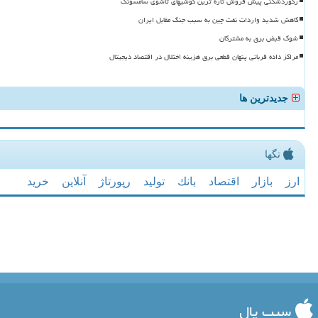
رکوردشکنی پیش فروش تازه ترین گوشیهای تاشوی سامسونگ
کاهش شدید واردات نفت چین به سبب جنگ مقابل ایران
شوک قبض برق به مشترکان
مراکز داده قربانی پنهان قطعی برق هزینه اختلال در اقتصاد دیجیتال
جدیدترین ها
تگها
ارز
بازار
اقتصاد
بانك
تولید
رپورتاژ
آنلاین
خرید
سیب پال