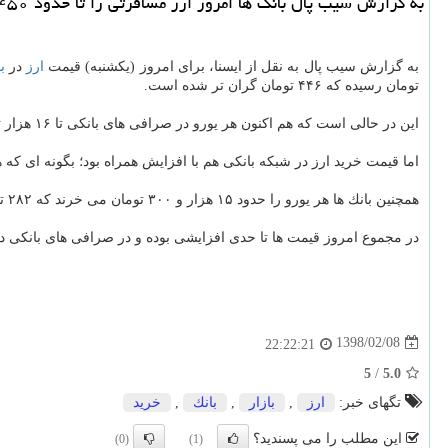
به گزارش سیب پال بانك ها امروز ارز مسافرتی را تا حدود ۴۵۰ تومان در هر یورو گران تر از روز گذشته فروختند.
به گزارش سیب پال به نقل از ایسنا، برای امروز (یكشنبه) قیمت
ارز
در
ب
تومان رسیده كه ۴۴۶ تومان گران تر شده است.
این در حالی است كه هم اكنون هر یورو در صرافی های بانكی تا ۱۶ هزار تومان معامله می شود و نشان داده است قیمت ارز مسافرتی در بانك ها از
اما قیمت خرید ارز در شبكه بانكی هم با افزایش همراه بود؛ بگونه ای كه 
همچنین بانك ها هر یورو را حدود ۱۵ هزار و ۳۰۰ تومان می خرند كه ۲۸۲ تومان نسبت به روز قبل افزایش دارد.
در مجموع امروز قیمت ها تا حدی افزایشی بوده و در صرافی های بانكی دلار به ۱۴ هزار و ۳۰۰ و یورو تا ۱۶ هزار تومان ر
1398/02/08
22:22:21
5
/
5.0
تگهای خبر:
ارز
,
بازار
,
بانك
,
خرید
این مطلب را می پسندید؟
(0)
(1)