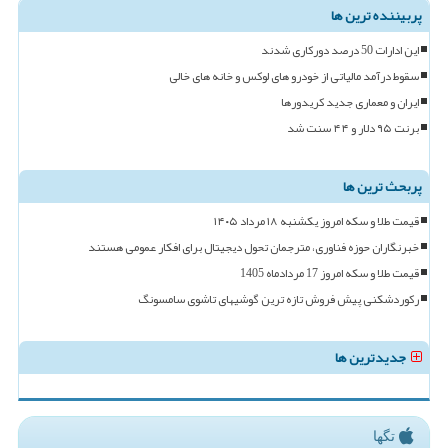
پربیننده ترین ها
این ادارات 50 درصد دورکاری شدند
سقوط درآمد مالیاتی از خودرو های لوکس و خانه های خالی
ایران و معماری جدید کریدورها
برنت ۹۵ دلار و ۴۴ سنت شد
پربحث ترین ها
قیمت طلا و سکه امروز یکشنبه ۱۸ مرداد ۱۴۰۵
خبرنگاران حوزه فناوری، مترجمان تحول دیجیتال برای افکار عمومی هستند
قیمت طلا و سکه امروز 17 مردادماه 1405
رکوردشکنی پیش فروش تازه ترین گوشیهای تاشوی سامسونگ
جدیدترین ها
تگها