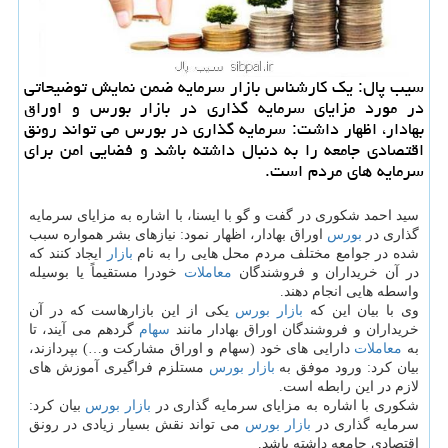
سیب پال: یك كارشناس بازار سرمایه ضمن نمایش توضیحاتی
در مورد مزایای سرمایه گذاری در بازار بورس و اوراق
بهادار، اظهار داشت: سرمایه گذاری در بورس می تواند رونق
اقتصادی جامعه را به دنبال داشته باشد و فضایی امن برای
سرمایه های مردم است.
سید احمد شكوری در گفت و گو با ایسنا، با اشاره به مزایای سرمایه
گذاری در
بورس
اوراق بهادار، اظهار نمود: نیازهای بشر همواره سبب
شده در جوامع مختلف مردم محل هایی را به نام
بازار
ایجاد كنند كه
در آن خریداران و فروشندگان
معاملات
خودرا مستقیماً یا بوسیله
واسطه هایی انجام دهند.
وی با بیان این كه
بازار
بورس
یكی از این بازارهاست كه در آن
خریداران و فروشندگان اوراق بهادار مانند
سهام
گردهم می آیند، تا
به
معاملات
دارایی های خود (سهام و اوراق مشاركت و…) بپردازند،
بیان كرد: ورود موفق به
بازار
بورس
مستلزم فراگیری آموزش های
لازم در این رابطه است.
شكوری با اشاره به مزایای سرمایه گذاری در
بازار
بورس
بیان كرد:
سرمایه گذاری در
بازار
بورس
می تواند نقش بسیار زیادی در رونق
اقتصادی جامعه داشته باشد.