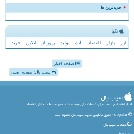
جدیدترین ها
تگها
ارز
بازار
اقتصاد
بانك
تولید
رپورتاژ
آنلاین
خرید
صفحه اخبار
سیب پال: صفحه اصلی
سیب پال
اخبار اقتصادی ؛ سیب پال، خدمات مالی هوشمندانه، همراه شما در دنیای اقتصاد
sibpal.ir - حقوق مالکیتی سایت سیب پال محفوظ است
صفحات سیب پال
درباره ما