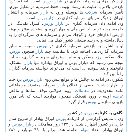
از دیگر مزایای سرمایه گذاری در
بازار
بورس
است، اضافه كرد:
بازدهی بالاتر با عنایت به ریسك بهینه، حفظ سرمایه در مقابل تورم،
تأمین سرمایه
شركت
ها بوسیله ورود به
بازار
سرمایه و انتشار
اوراق از دیگر مزایای سرمایه گذاری در
بازار
بورس
است.
وی ادامه داد: سرمایه گذاری در
بازار
بورس
، كنترل نقدینگی در
جامعه، رشد تولید ناخالص ملی و مهار تورم و استفاده مؤثر و بهینه
از پس اندازهای خرد و كوچك مردم و سرمایه های سرگردان را به
دنبال داشته و به رشد صنعتی كشور كمك می نماید.
او با اشاره به بازدهی سرمایه گذاری در
بورس
نسبت به سایر
سرمایه گذاری ها، اضافه كرد: با مقایسه چند
بازار
همچون
بورس
،
طلا، سكه،
ارز
، مسكن و سایر بسترهای سرمایه گذاری، به این
نتیجه می رسیم كه «بازار بوس و اوراق بهادار» تنها
بازار
متشكل،
قانونمند و نقد شونده ای است كه می تواند خواسته سرمایه گذاران
را تأمین كند.
شكوری در ادامه به چالش ها و موانع پیش روی
بازار
بورس
پرداخت
و اظهار داشت: بعضی از فعالان
بازار
سرمایه معتقدند موضاعاتی
مانند محدودیت در
معاملات
، روند طولانی توقف نمادها و تناقض
عرضه
اولیه با ورود نقدینگی همچون مواردی است كه باید مورد
بازبینی سازمان
بورس
قرار گیرد.
نگاهی به كارنامه
بورس
در كشور
وی با نمایش گزارشی از كارنامه
بورس
اوراق بهادار از شروع سال
جاری در كشور اظهار داشت: در ۲۳۲ روز معاملاتی در
بازار
بورس
و
اوراق بهادار، تعداد
سهام
معامله شده برابر با ۴۹۰ میلیارد و ۲۸۲