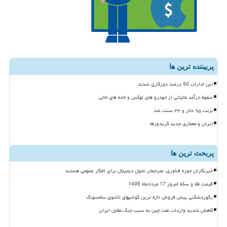
پربیننده ترین ها
این ادارات 50 درصد دورکاری شدند
سقوط درآمد مالیاتی از خودرو های لوکس و خانه های خالی
برنت ۹۵ دلار و ۴۴ سنت شد
ایران و معماری جدید کریدورها
پربحث ترین ها
خبرنگاران حوزه فناوری، مترجمان تحول دیجیتال برای افکار عمومی هستند
قیمت طلا و سکه امروز 17 مردادماه 1405
رکوردشکنی پیش فروش تازه ترین گوشیهای تاشوی سامسونگ
کاهش شدید واردات نفت چین به سبب جنگ مقابل ایران