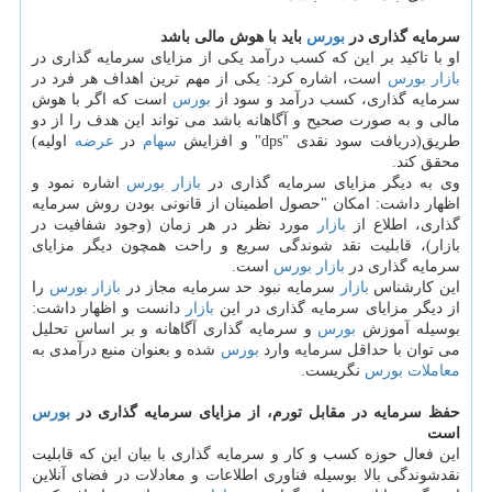
سرمایه گذاری در
بورس
باید با هوش مالی باشد
او با تاكید بر این كه كسب درآمد یكی از مزایای سرمایه گذاری در
بازار
بورس
است، اشاره كرد: یكی از مهم ترین اهداف هر فرد در
سرمایه گذاری، كسب درآمد و سود از
بورس
است كه اگر با هوش
مالی و به صورت صحیح و آگاهانه باشد می تواند این هدف را از دو
طریق(دریافت سود نقدی "dps" و افزایش
سهام
در
عرضه
اولیه)
محقق كند.
وی به دیگر مزایای سرمایه گذاری در
بازار
بورس
اشاره نمود و
اظهار داشت: امكان "حصول اطمینان از قانونی بودن روش سرمایه
گذاری، اطلاع از
بازار
مورد نظر در هر زمان (وجود شفافیت در
بازار)، قابلیت نقد شوندگی سریع و راحت همچون دیگر مزایای
سرمایه گذاری در
بازار
بورس
است.
این كارشناس
بازار
سرمایه نبود حد سرمایه مجاز در
بازار
بورس
را
از دیگر مزایای سرمایه گذاری در این
بازار
دانست و اظهار داشت:
بوسیله آموزش
بورس
و سرمایه گذاری آگاهانه و بر اساس تحلیل
می توان با حداقل سرمایه وارد
بورس
شده و بعنوان منبع درآمدی به
معاملات
بورس
نگریست.
حفظ سرمایه در مقابل تورم، از مزایای سرمایه گذاری در
بورس
است
این فعال حوزه كسب و كار و سرمایه گذاری با بیان این كه قابلیت
نقدشوندگی بالا بوسیله فناوری اطلاعات و معادلات در فضای آنلاین