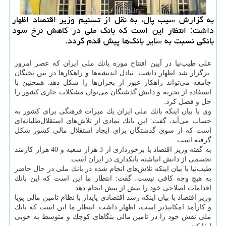
به گزارش سیب پال، به نقل از تسنیم وزیر اقتصاد اظهار
داشت: انتظار این است كه بانك ملی در كاهش نرخ سود
بانكی نسبت به سایر بانك‌ها پیش قدم گردد.
علی طیب‌نیا در آیین افتتاح موزه بانك ملی ایران كه عصر امروز
برگزار شد اظهار داشت: تبادل اندیشه‌ها و راهكارها در بین نخبگان
جامعه می‌تواند راهكار عبور از بحران‌ها را شكل دهد. همچنین با
استفاده از تجربه و دانش گذشتگان می‌توان مشكلات جاری كشور را
حل و فصل كرد.
وی با بیان اینكه بانك ملی ایران یك میراث فرهنگی برای كشور به
حساب می‌آید، گفت: این بانك نمادی از تلاش‌های استقلال‌طلبانه‌ای
است كه از سوی گذشتگان برای ایجاد استقلال مالی كشور شكل
گرفته است.
به گفته وزیر اقتصاد با برخورداری از 3 هزار شعبه و 40 هزار كارمند
تجسمی از دانش انباشته بانكداری در ایران است.
طیب‌نیا با بیان اینكه تلاش‌های انجام شده در بانك ملی در حال حاضر
به هیچ وجه كافی نیست، گفت: انتظار ما این است كه این بانك
اقدامات اصلاحی خود را بیش از پیش انجام دهد.
وزیر اقتصاد با بیان اینكه رشد اقتصادی پایدار با نظام تامین مالی پویا
و كارآمد امكانپذیر است، اظهار داشت: انتظار ما این است كه بانك
ملی نقش خود را در تامین مالی بنگاهای كوچك و متوسط به خوبی