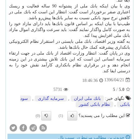
ایفا كند.
وی با بیان اینكه بانك ملی از پشتوانه 90 ساله فعالیت و ریسك
اعتباری صفر برخوردار است گفت: انتظار این است كه بانك ملی در
كاهش نرخ سود بانكی نسبت به سایر بانك‌ها پیش‌رو باشد.
طیب‌نیا با بیان اینكه بر اساس قانون بانك‌ها باید دارای مازاد خود را
به صورت كامل واگذار نمایند گفت: باید سرعت واگذاری اموال مازاد
بانك ملی افزایش پیدا كند.
به گفته وزیر اقتصاد، بانك ملی بایستی در استقرار نظام الكترونیكی
بانكداری پیشرفته كمك حال بانك‌ها باشد.
وی در پایان گفت: انتظار وزارت اقتصاد از بانك ملی در جهت ارتقاء
سرمایه انسانی این است كه این بانك تلاش بیشتری در این زمینه
انجام دهد و در برقراری نظام بانكداری كارآمد نقش خود را به
درستی ایفا كند.
1396/04/21
18:46:36
5731
5
/
5.0
تگهای خبر:
بانك ملی ایران
,
سرمایه گذاری
,
سود
بانكی
,
نظام بانكی كشور
این مطلب را می پسندید؟
(0)
(1)
جدیدترین مطالب مرتبط در سیب پال