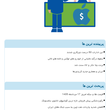
پربیننده ترین ها
این ادارات 50 درصد دورکاری شدند
سقوط درآمد مالیاتی از خودرو های لوکس و خانه های خالی
برنت ۹۵ دلار و ۴۴ سنت شد
ایران و معماری جدید کریدورها
پربحث ترین ها
قیمت طلا و سکه امروز 17 مردادماه 1405
رکوردشکنی پیش فروش تازه ترین گوشیهای تاشوی سامسونگ
کاهش شدید واردات نفت چین به سبب جنگ مقابل ایران