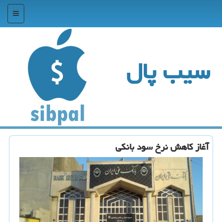
منو
سیب پال
آغاز كاهش نرخ سود بانكی