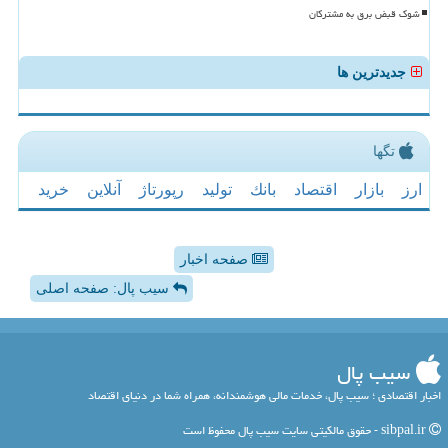
شوک قبض برق به مشترکان
جدیدترین ها
تگها
ارز
بازار
اقتصاد
بانك
تولید
رپورتاژ
آنلاین
خرید
صفحه اخبار
سیب پال: صفحه اصلی
سیب پال
اخبار اقتصادی ؛ سیب پال، خدمات مالی هوشمندانه، همراه شما در دنیای اقتصاد
sibpal.ir - حقوق مالکیتی سایت سیب پال محفوظ است