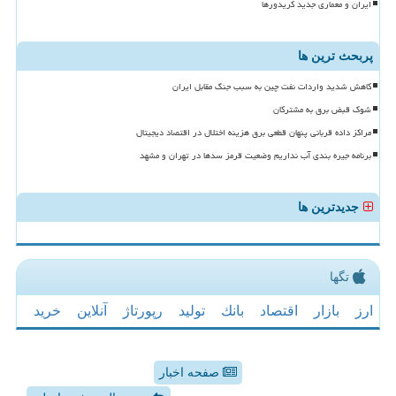
ایران و معماری جدید کریدورها
پربحث ترین ها
کاهش شدید واردات نفت چین به سبب جنگ مقابل ایران
شوک قبض برق به مشترکان
مراکز داده قربانی پنهان قطعی برق هزینه اختلال در اقتصاد دیجیتال
برنامه جیره بندی آب نداریم وضعیت قرمز سدها در تهران و مشهد
جدیدترین ها
تگها
ارز
بازار
اقتصاد
بانك
تولید
رپورتاژ
آنلاین
خرید
صفحه اخبار