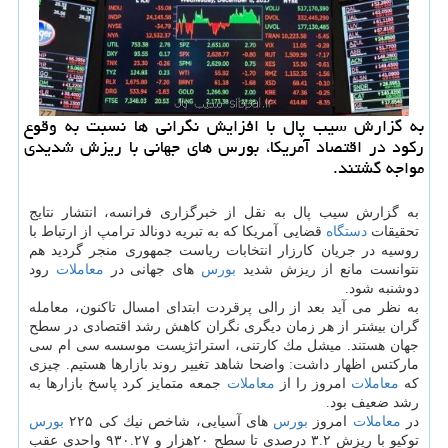
به گزارش سیب پال با افزایش نگرانی ها نسبت به وقوع
ركود در اقتصاد آمریكا، بورس های جهانی با ریزش شدیدی
مواجه گشتند.
به گزارش سیب پال به نقل از خبرگزاری فرانسه، انتشار نتایج
تحقیقات
دستگاه
قضایی آمریكا كه به تبریه دونالد ترامپ از ارتباط با
روسیه در جریان كارزار انتخابات ریاست جمهوری منجر گردید هم
نتوانست مانع از ریزش شدید
بورس
های جهانی در
معاملات
رود
دوشنبه شود.
به نظر می آید بعد از رالی پرقردت ابتدای امسال تاكنون، معامله
گران بیشتر از هر زمان دیگری نگران كاهش رشد اقتصادی در سطح
جهان هستند. میشل مك كارتنی، استراتژیست موسسه سی ام سی
ماركتس اظهار داشت: واضحا شاهد تغییر روند بازارها هستیم. چیزی
كه
معاملات
امروز را از
معاملات
جمعه متمایز كرد پاسخ بازارها به
رشد ضعیف بود.
در
معاملات
امروز
بورس
های آسیایی، شاخص نیك كی ۲۲۵
بورس
توكیو با ریزش ۳.۲ درصدی تا سطح ۲۰هزار و ۹۳۰.۲۷ واحدی عقب