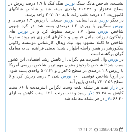
نشست، شاخص هانگ سنگ
بورس
هنگ كنگ با ۱.۷ درصد ریزش در
سطح ۲۸هزار و ۶۱۴.۳۳ واحدی بسته شد و شاخص شانگهای
كامپوزیت ۱.۱ درصد عقب رفت تا به ۳۰۷۰.۷۰ واحد برسد.
در دیگر
بورس
های آسیایی،
بورس
سیدنی با ریزش ۱.۳ درصدی و
بورس
سنگاپور با ریزش ۱.۲ درصدی بسته شد. در كره جنوبی
شاخص
بورس
سیول ۱.۷ درصد سقوط كرد و در
بورس
های
ولینگتون نیوزلند، مانیل فیلیپین و جاكارتای اندونزی هم روند سقوط
شاخص ها كاملا مشهود بود. نیك ویدال كارشناس موسسه راكوتن
سكیوریتیز در همین رابطه اظهار داشت: بدبینی فزاینده ای به معامله
گران برگشته است.
در
بورس
وال استریت هم نگرانی از كاهش رشد اقتصادی این كشور
سبب شد تا شاخص داوجونز بعنوان مهم ترین شاخص بورسی آمریكا
با ریزش ۱.۸ درصدی در سطح ۲۵هزار و ۵۰۲.۳۲ واحدی بسته شود.
در اروپا شاخص فوتسی ۱۰۰
بورس
لندن ۲ درصد ریزش كرد و تا
سطح ۷۲۰۷.۵۹ واحدی پایین آمد.
در
بازار
نفت هر بشكه نفت وست تگزاس اینترمدیت با ۶۶ سنت
كاهش به ۵۷.۳۸
دلار
رسید و نفت برنت با ۶۳ سنت كاهش به ازای
۶۶.۴۰
دلار
در هر بشكه معامله شد.
1398/01/06
13:21:21