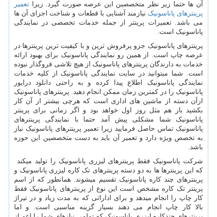
آن ها حتما زیر نظر متخصصین این عرصه صورت گیرد. زیرا
تعمیر
پرینترهای پاناسونیک
نیازمند آشنایی با قطعات و شناخت اجزای آن ها
می باشد. تعمیرات پرینتر از جمله خدمات تخصصی در نمایندگی
پاناسونیک است.
پرینترهای پاناسونیک جزو پرفروش ترین و با کیفیت ترین پرینترها در
عرصه چاپ است. از همین رو نمایندگی پاناسونیک برای بهبود ارائه
خدمات به دارندگان پرینترهای پاناسونیک از هیچ تلاشی فروگذار نبوده
است. شما میتوانید در سایت نمایندگی پاناسونیک از کلیه خدمات
نمایندگی پاناسونیک اطلاع پیدا کرده و به راحتی دانلود درایور
پاناسونیک را در کمترین زمان ممکن انجام دهید. پرینترهای پاناسونیک
ازآن دسته از ماشین های اداری است که هرچی بیشتر از آن کار
بکشید باز هم مثل روز اول خواهد بود و اگر زمانی برای پرینتر
پاناسونیک شما مشکلی پیش آمد حتما با نمایندگی پرینترهای
پاناسونیک تماس حاصل فرمایید زیرا تعمیر پرینترهای پاناسونیک نیاز
به تخصص ویژه دارد و تعمیر آن باید به دست متخصصین این حوزه
باشد.
شرکت پاناسونیک فقط پرینترهای لیزری پاناسونیک را تولید میکند
که این پرینترها ها به دو دسته پرینترهای تک کاره لیزری پاناسونیک و
پرینترهای چند کاره پاناسونیک تقسیم میشوند. همانطور که از اسم
پرینتر تک کاره مشخص است این نوع از پرینترهای پاناسونیک فقط
کار چاپ را انجام میدهد و برای اداراتی که به مدت زیاد و در تیراژ
بالا کار چاپ انجام می دهند بسیار گزینه مناسبی است. و اما
پرینترهای چندکاره لیزری پاناسونیک که تمامی نیازهای شما را اعم از