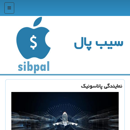
منو
سیب پال
نمایندگی پاناسونیك