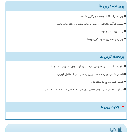
پربیننده ترین ها
این ادارات 50 درصد دورکاری شدند
سقوط درآمد مالیاتی از خودرو های لوکس و خانه های خالی
برنت ۹۵ دلار و ۴۴ سنت شد
ایران و معماری جدید کریدورها
پربحث ترین ها
رکوردشکنی پیش فروش تازه ترین گوشیهای تاشوی سامسونگ
کاهش شدید واردات نفت چین به سبب جنگ مقابل ایران
شوک قبض برق به مشترکان
مراکز داده قربانی پنهان قطعی برق هزینه اختلال در اقتصاد دیجیتال
جدیدترین ها
تگها