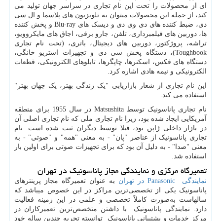
ای از محصولات را تحت این نام تجاری در سراسر جهان تولید می
کند، از جمله این محصولات میتوان به تلویزیون های پلاسما و ال سی
دی، ضبط کننده های دی وی دی و دیسک های
Blu-ray
و پخش کننده
ها، دوربین های فیلمبرداری، تلفن، جارو برقی، اجاق های مایکروویو،
تراشه، پروژکتور، دوربین های دیجیتال، باتری، (تحت نام تجاری
Toughbook
)، دستگاه پخش سی دی و تجهیزات استریو خانگی،
دستگاه های فکس، اسکنرها، چاپگرها، تابلوهای الکترونیکی، قطعات
الکترونیکی و نیمه هادی اشاره کرد.
این نام تجاری از شعار بازاریابی "یک زندگی بهتر، یک جهان بهتر"
استفاده می کند.
نام تجاری پاناسونیک توسط
Matsushita
در سال 1955 برای منطقه
آمریکایی ایجاد شده بود، زیرا نام تجاری ملی که نام تجاری اصلی آن
در بازار داخلی ژاپن بود، قبلا توسط دیگران ثبت شده است. نام
تجاری پاناسونیک از عناصر "پان" - به معنی "همه" و "صوتی" - به
معنی "صدا" - به دلیل آن بود که برای تجهیزات صوتی برای اولین بار
استفاده شد.
تعمیرگاه مرکزی و نمایندگی مجاز پاناسونیک در تهران
نمایندگی
Panasonic
در تهران
به عنوان تعمیرگاه مجاز پرینترهای
پاناسونیک یکی از تخصصی‌ترین مراکز در این خصوص میباشد که
سالهاست به‌صورت کاملاً تخصصی و علمی در این زمینه فعالیت
دارد. نمایندگی پاناسونیک با داشتن متخصص‌ترین تعمیرکاران در
مرکز خدمات و پشتیبانی پاناسونیک توانسته‌ تجربه چندین ساله خود