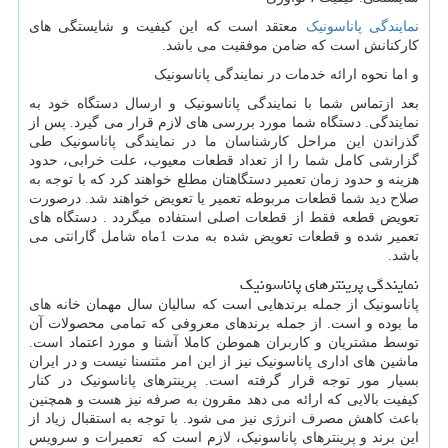
نمایندگی پاناسونیک
معتقد است که این کیفیت و شایستگی های
کارکنانش است که ضامن موفقیت می باشد.
و اما نحوه ارائه خدمات در نمایندگی پاناسونیک
بعد ازتماس شما با نمایندگی پاناسونیک و ارسال دستگاه خود به
نمایندگی. دستگاه شما مورد بررسی های لازم قرار می گیرد. پس از
گذراندن این مراحل کارشناسان ما در نمایندگی پاناسونیک طی
گزارشی کامل شما را از تعداد قطعات معیوب، علت خرابی، حدود
هزینه و حدود زمان تعمیر دستگاهتان مطلع خواهند کرد که با توجه به
صلاح دید شما قطعات مربوطه تعمیر یا تعویض خواهند شد. درصورت
تعویض قطعه فقط از قطعات اصلی استفاده میگردد . دستگاه های
تعمیر شده و قطعات تعویض شده به مدت 1ماه شامل گارانتی می
باشد.
نمایندگی پرینترهای پاناسونیک
پاناسونیک از جمله برندهایی است که سالیان سال مهمان خانه های
ما بوده و است. از جمله برندهای معروفی که تمامی محصولات آن
توسط مشتریان و کاربران هموطن کاملا آشنا و مورد اعتماد است.
ماشین های اداری پاناسونیک نیز از این امر مثتسنا نیست و در ایران
بسیار مور توجه قرار گرفته است. پرینترهای پاناسونیک در کنار
کیفیت بالایی که ارائه می دهد مقرون به صرفه نیز هست و همچنین
باعث کاهش مصرف انرژی نیز می شود. با توجه به استقبال زیاد از
این برند و پرینترهای پاناسونیک، لازم است که تعمیرات و سرویس