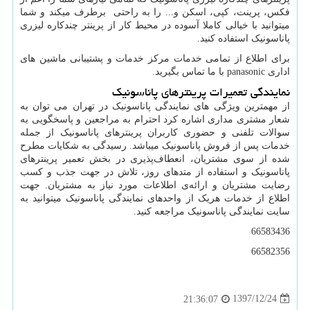
فکس، پرینت، کپی، اسکن و... را به راحتی برطرف میکند و شما
میتوانید با خیالی کاملا آسوده در محیط کار از پرینتر چندکاره لیزری
پاناسونیک استفاده کنید.
برای اطلاع از تمامی خدمات مرکز خدمات و پشتیبانی ماشین های
اداری
panasonic
با ما تماس بگیرید.
نمایندگی تعمیرات پرینترهای پاناسونیک
از مهمترین ویژگی های نمایندگی پاناسونیک در تهران می توان به
شعار مشتری مداری اشاره کرد احترام به مراجعین و پاسخگویی به
سوالات تلفنی و حضوری کاربران پرینترهای پاناسونیک از جمله
خدمات پس از فروش پاناسونیک میباشد. رسیدگی به شکایات مطرح
شده از سوی مشتریان، انعطاف‌پذیری در بخش تعمیر پرینترهای
پاناسونیک و استفاده از متدهای روز، تلاش در جهت جذب و کسب
رضایت مشتریان و ارائه‌ی اطلاعات مورد نیاز به مشتریان. جهت
اطلاع از خدمات هریک از واحدهای نمایندگی پاناسونیک میتوانید به
سایت نمایندگی پاناسونیک مراجعه کنید.
66583436
66582356
1397/12/24
21:36:07