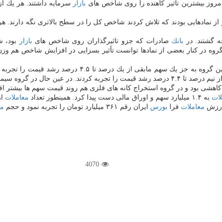
مروز بیشترین تأثیر كاهنده را روی شاخص های
بازار
كه تلاش كردند شاخص كل را در سطح بالاتری نگه دارند. هر یك از این نمادها ۸۷، ۴۹ و ۴۷ واحد تأثیر 
جه گشتند. در
بانك
صادرات كه جزو تاثیرگذاران روی شاخص های
بازار
بود، ش
 گروه در كنار بعضی از نمادها توانست تأثیر بسزایی در افزایش شاخص هم وزن
در گروه لاستیك و پلاستیك روند قیمت سهم ها عمدتاً افزایش
درصد رشد قیمت را تجربه كردند. در عین حال در گروه سیمانی و قندی قیمت ها با افت مواجه بود.
اهشی بود و در گروه استخراج كانه های فلزی هم روند قیمت سهم ها بیشتر اف
لات
به ۱.۴ میلیارد سهم و اوراق مالی دست پیدا كرد. همینطور تعداد
معاملات
از رقم 
معاملات
فرا
بورس
ایران رقم ۳۶۱ میلیارد تومان را تجربه نمود و حجم
مع
4070