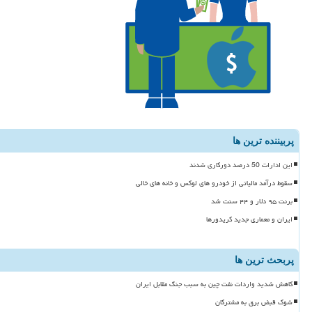
پربیننده ترین ها
این ادارات 50 درصد دورکاری شدند
سقوط درآمد مالیاتی از خودرو های لوکس و خانه های خالی
برنت ۹۵ دلار و ۴۴ سنت شد
ایران و معماری جدید کریدورها
پربحث ترین ها
کاهش شدید واردات نفت چین به سبب جنگ مقابل ایران
شوک قبض برق به مشترکان