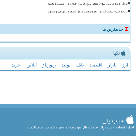
مراکز داده قربانی پنهان قطعی برق هزینه اختلال در اقتصاد دیجیتال
برنامه جیره بندی آب نداریم وضعیت قرمز سدها در تهران و مشهد
جدیدترین ها
تگها
ارز
بازار
اقتصاد
بانك
تولید
رپورتاژ
آنلاین
خرید
سیب پال
اخبار اقتصادی ؛ سیب پال، خدمات مالی هوشمندانه، همراه شما در دنیای اقتصاد