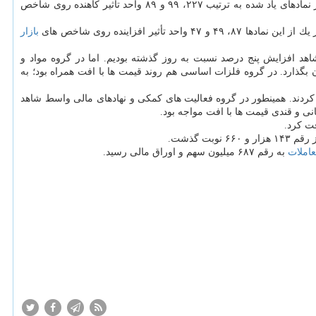
سرمایه داشتند. هر یك از نمادهای یاد شده به ترتیب ۲۲۷، ۹۹ و ۸۹ واحد تأثیر كاهنده روی شاخص
افزاینده روی شاخص های
بازار
اهد افزایش پنج درصد نسبت به روز گذشته بودیم. اما در گروه مواد و
 بگذارد. در گروه فلزات اساسی هم روند قیمت ها با افت همراه بود؛ به
ی بود و در این گروه به جز یك سهم مابقی از یك درصد تا ۴.۵ درصد رشد قیمت را تجربه كردند. همینطور در گروه فعالیت های كمكی و نهادهای مالی واسط شاهد
ت كرد.
۱۴۳ هزار و ۶۶۰ نوبت گذشت.
املات
به رقم ۶۸۷ میلیون سهم و اوراق مالی رسید.