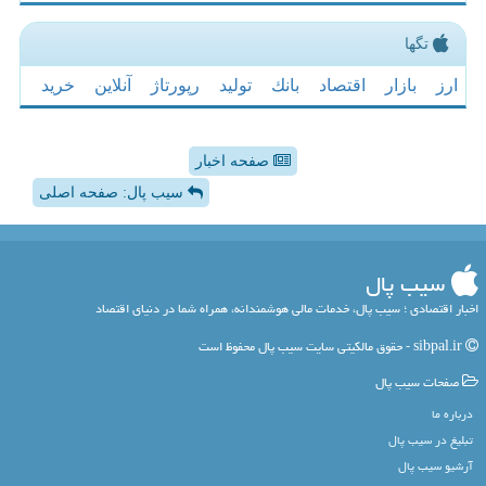
تگها
ارز
بازار
اقتصاد
بانك
تولید
رپورتاژ
آنلاین
خرید
صفحه اخبار
سیب پال: صفحه اصلی
سیب پال
اخبار اقتصادی ؛ سیب پال، خدمات مالی هوشمندانه، همراه شما در دنیای اقتصاد
sibpal.ir - حقوق مالکیتی سایت سیب پال محفوظ است
صفحات سیب پال
درباره ما
تبلیغ در سیب پال
آرشیو سیب پال