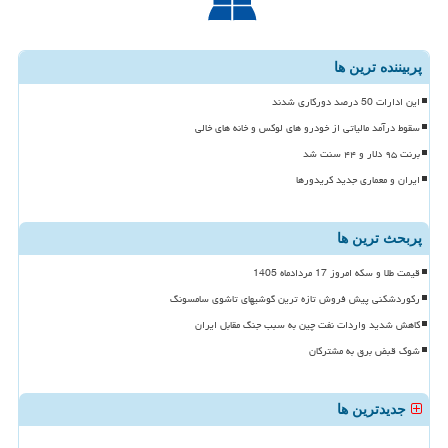
پربیننده ترین ها
این ادارات 50 درصد دورکاری شدند
سقوط درآمد مالیاتی از خودرو های لوکس و خانه های خالی
برنت ۹۵ دلار و ۴۴ سنت شد
ایران و معماری جدید کریدورها
پربحث ترین ها
قیمت طلا و سکه امروز 17 مردادماه 1405
رکوردشکنی پیش فروش تازه ترین گوشیهای تاشوی سامسونگ
کاهش شدید واردات نفت چین به سبب جنگ مقابل ایران
شوک قبض برق به مشترکان
جدیدترین ها