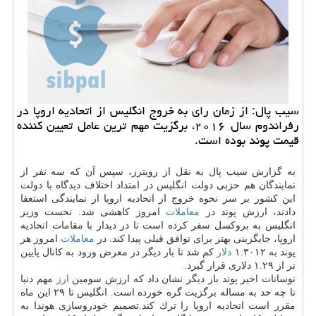
سیب پال: از زمان رای به خروج انگلیس از اتحادیه اروپا در
رفراندوم سال ۲۰۱۶، برگزیت مهم ترین عامل تعیین كننده
قیمت پوند بوده است.
به گزارش سیب پال به نقل از رویترز، سپس آن كه سه نفر از
نمایندگان هم حزبی دولت انگلیس در امتداد اختلاف دیدگاه با دولت
این كشور بر سر نحوه خروج از اتحادیه اروپا از نمایندگی استعفا
دادند، ارزش پوند در
معاملات
امروز كاهشی شد. نخست وزیر
انگلیس به بروكسل سفر كرده است تا در دیدار با مقامات اتحادیه
اروپا، جایگزینی بهتر برای توافق قبلی پیدا كند. در
معاملات
امروز هر
پوند به ۱.۳۰۱۲
دلار
كم شد تا بار دیگر در معرض ورود به كانال پایین
تر از ۱.۲۹ دلاری قرار گیرد.
نوسانات اخیر پوند بار دیگر نشان داد كه ارزش سومین
ارز
مهم دنیا
تا چه حد به مساله برگزیت گره خورده است. انگلیس تا ۲۹ این ماه
مقرر است اتحادیه اروپا را ترك كند.تصمیم خودروسازی هوندا به