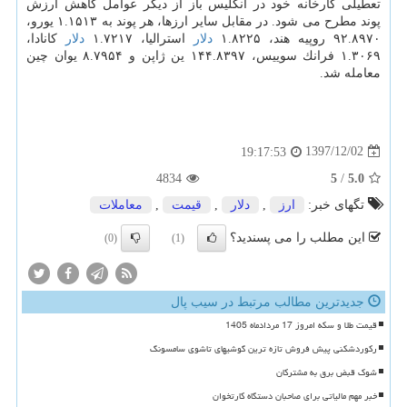
تعطیلی كارخانه خود در انگلیس باز از دیگر عوامل كاهش ارزش
پوند مطرح می شود. در مقابل سایر ارزها، هر پوند به ۱.۱۵۱۳ یورو،
۹۲.۸۹۷۰ روپیه هند، ۱.۸۲۲۵
دلار
استرالیا، ۱.۷۲۱۷
دلار
كانادا،
۱.۳۰۶۹ فرانك سوییس، ۱۴۴.۸۳۹۷ ین ژاپن و ۸.۷۹۵۴ یوان چین
معامله شد.
1397/12/02
19:17:53
4834
5
/
5.0
تگهای خبر:
ارز
,
دلار
,
قیمت
,
معاملات
این مطلب را می پسندید؟
(0)
(1)
جدیدترین مطالب مرتبط در سیب پال
قیمت طلا و سکه امروز 17 مردادماه 1405
رکوردشکنی پیش فروش تازه ترین گوشیهای تاشوی سامسونگ
شوک قبض برق به مشترکان
خبر مهم مالیاتی برای صاحبان دستگاه کارتخوان