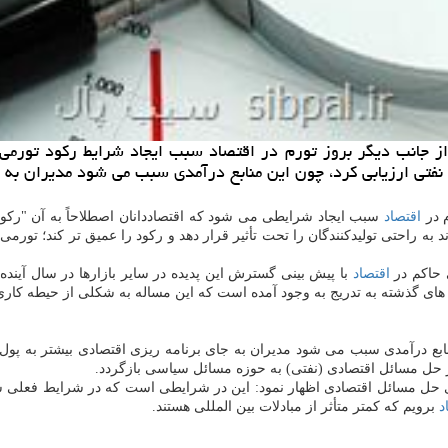
از جانب دیگر بروز تورم در اقتصاد سبب ایجاد شرایط ركود تور
بع نفتی ارزیابی كرد، چون این منابع درآمدی سبب می شود مدیران به
م در
اقتصاد
سبب ایجاد شرایطی می شود كه اقتصاددانان اصطلاحاً به آن "ركود
به راحتی تولیدكنندگان را تحت تأثیر قرار دهد و ركود را عمیق تر كند؛ تورمی
ی حاكم در
اقتصاد
با پیش بینی گسترش این پدیده در سایر بازارها در سال آین
ای گذشته به تدریج به وجود آمده است كه این مساله به شكلی از حیطه كاری
ین منابع درآمدی سبب می شود مدیران به جای برنامه ریزی اقتصادی بیشتر ب
 حل مسائل اقتصادی (نفتی) به حوزه مسائل سیاسی بازگردد.
رای حل مسائل اقتصادی اظهار نمود: این در شرایطی است كه در شرایط فعلی
د
برویم كه كمتر متأثر از مبادلات بین المللی هستند.