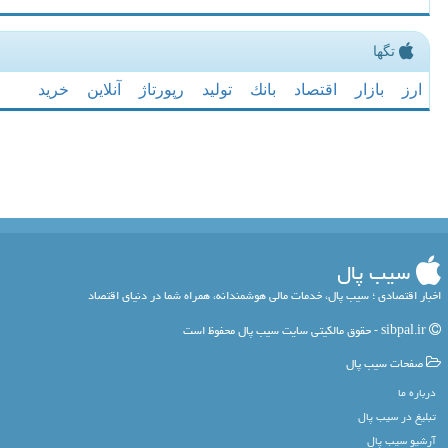
تگها
ارز
بازار
اقتصاد
بانك
تولید
رپورتاژ
آنلاین
خرید
سیب پال
اخبار اقتصادی ؛ سیب پال، خدمات مالی هوشمندانه، همراه شما در دنیای اقتصاد
sibpal.ir - حقوق مالکیتی سایت سیب پال محفوظ است
صفحات سیب پال
درباره ما
تبلیغ در سیب پال
آرشیو سیب پال