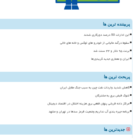
پربیننده ترین ها
این ادارات 50 درصد دورکاری شدند
سقوط درآمد مالیاتی از خودرو های لوکس و خانه های خالی
برنت ۹۵ دلار و ۴۴ سنت شد
ایران و معماری جدید کریدورها
پربحث ترین ها
کاهش شدید واردات نفت چین به سبب جنگ مقابل ایران
شوک قبض برق به مشترکان
مراکز داده قربانی پنهان قطعی برق هزینه اختلال در اقتصاد دیجیتال
برنامه جیره بندی آب نداریم وضعیت قرمز سدها در تهران و مشهد
جدیدترین ها