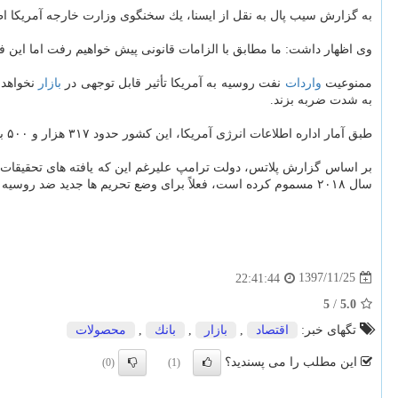
به گزارش سیب پال به نقل از ایسنا، یك سخنگوی وزارت خارجه آمریكا اظ
وی اظهار داشت: ما مطابق با الزامات قانونی پیش خواهیم رفت اما این فرآ
ممنوعیت
واردات
نفت روسیه به آمریكا تأثیر قابل توجهی در
بازار
نخواهد 
به شدت ضربه بزند.
طبق آمار اداره اطلاعات انرژی آمریكا، این كشور حدود ۳۱۷ هزار و ۵۰۰ بشكه در روز
سال ۲۰۱۸ مسموم كرده است، فعلاً برای وضع تحریم ها جدید ضد روسیه دست نگه داشته است.
1397/11/25
22:41:44
5
/
5.0
تگهای خبر:
اقتصاد
,
بازار
,
بانك
,
محصولات
این مطلب را می پسندید؟
(0)
(1)