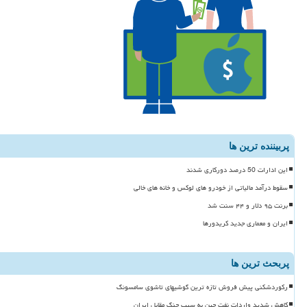
پربیننده ترین ها
این ادارات 50 درصد دورکاری شدند
سقوط درآمد مالیاتی از خودرو های لوکس و خانه های خالی
برنت ۹۵ دلار و ۴۴ سنت شد
ایران و معماری جدید کریدورها
پربحث ترین ها
رکوردشکنی پیش فروش تازه ترین گوشیهای تاشوی سامسونگ
کاهش شدید واردات نفت چین به سبب جنگ مقابل ایران