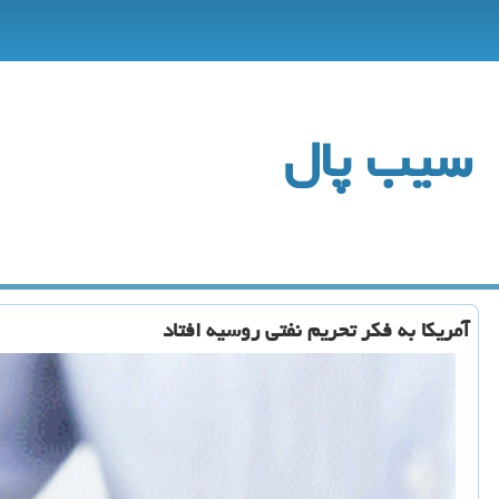
سیب پال
آمریكا به فكر تحریم نفتی روسیه افتاد