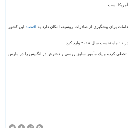
آمریكا است.
امات برای پیشگیری از صادرات روسیه، امكان دارد به
اقتصاد
این كشور
بر اساس گزارش پلاتس، دولت ترامپ علیرغم این كه یافته های تحقیقات وزارت خارجه نشان داد روسیه از قانون تسلیحات بیولوژیكی و شیمیایی ۱۹۹۱ تخطی كرده و یك مأمور سابق روسی و دخترش در انگلیس را در مارس