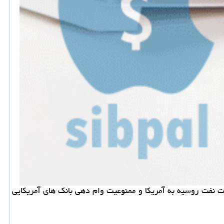
 نفت روسیه به آمریكا و ممنوعیت وام دهی بانك های آمریكایی