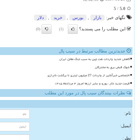
5
/
5.0
تگهای خبر:
بازار
,
بورس
,
خرید
,
دلار
این مطلب را می پسندید؟
(0)
(1)
جدیدترین مطالب مرتبط در سیب پال
کاهش شدید واردات نفت چین به سبب جنگ مقابل ایران
شوک قبض برق به مشترکان
اختصاصی خبرآنلاین از واردات 27 میلیون لیتری تا برگشت ناترازی
قیمت جدید دلار، یورو و سایر ارزها امروز ۴ مردادماه ۱۴۰۵
نظرات بینندگان سیب پال در مورد این مطلب
نام:
ایمیل:
نظر: