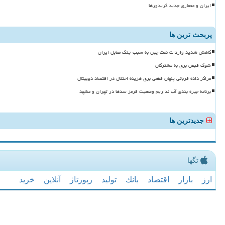
ایران و معماری جدید کریدورها
پربحث ترین ها
کاهش شدید واردات نفت چین به سبب جنگ مقابل ایران
شوک قبض برق به مشترکان
مراکز داده قربانی پنهان قطعی برق هزینه اختلال در اقتصاد دیجیتال
برنامه جیره بندی آب نداریم وضعیت قرمز سدها در تهران و مشهد
جدیدترین ها
تگها
ارز
بازار
اقتصاد
بانك
تولید
رپورتاژ
آنلاین
خرید