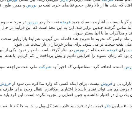
فتاد كه نفتی ها از بالا رفتن حجم تقاضای خرید نفت در
بورس
و همین طور افزا
گو با ایسنا، با اشاره به سبك جدید
عرضه
نفت خام در
بورس
در مرحله سوم ك
ما تماس گرفتند چندین برابر شد. این به این معنا است كه این فرآیند در حال
و مذاكرات ما با آنها بیشتر شود.
ز ماه نوامبر كه تحریم ها شروع شد فاصله می گیریم، شرایط بازاریابی سخت ت
لی نفت سخت تر می شود، برای سایر خریداران باز سخت می شود.
ت
برای
عرضه
نفت خام در
بورس
در نظر گرفته است، اظهار نمود: یكی از ا
 بود كه زمان تسویه را افزایش دادیم و پیش پرداخت را كم كردیم. با همه ا
ورس
است، اضافه كرد: متقاضیانی كه اخیراً به
شركت
ملی نفت مراجعه نموده 
ازاریابی و
فروش
نیست، برای اینكه كسی كه وارد مذاكره می شود از
فروش
ما شفاف است. شش درصد پیش پرداخت و ۱۴ درصد نقدینگی دارد و ۸۰ درصد هم می تواند نقدی باشد یا اعتباری
كنون یك ریال در اختیار نداشته و چنین فضایی را تجربه نكرده است. این فرد ب
ن
دلار
قیمت دارد. فرد باید قادر باشد كل پول را جا به جا كند تا ضما