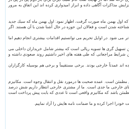
یش مذاكرات آگاهی داده و ابراز امیدواری كرده اند این اتفاق به مرور
ه اول بهمن ماه صورت گرفت، اظهار نمود: اول بهمن ماه كه سبك جدید
 شناخته شدن است و فعالان این حوزه در حال آشنا شدن با آن هستند. اگر
ر می شود. در اوایل تحریم می توانستیم اقدامات بیشتری انجام دهیم اما
ین تسهیل گری ها تسویه ریالی است كه بیشتر شامل خریداران داخلی می
ین شرایط مراجعاتی كه طی هفته های اخیر داشتیم روند صعودی داشته و
اند عمدتاً خارجی بودند. برخی مستقیماً و برخی هم بوسیله كارگزاران
مطمئن است. عمده صحبت ها درمورد نقل و انتقال وجوه است. مكانیزم
. مكانیزم انتقال وجوه برای طرف های خارجی ما جدی است. ما از مشتری خارجی انتظار داریم شش درصد
اید مطمئن باشد كه مكانیزم واقعی است تا عددی كه بابت پیش پرداخت است
نت خودرا اجرا كرده و ما ضمانت نامه هایش را آزاد نماییم.