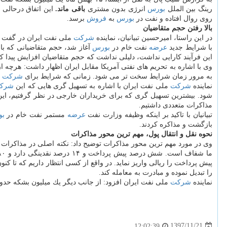
رینگ بین الملل
بورس
انرژی بدون مشتری
باقی ماند.
این اتفاق درحالی ا
روی روال افتاده و نفت در
بورس
به
فروش
برسد.
بالا رفتن حجم متقاضیان
در این راستا، امیرحسین تبیانیان، نماینده
شركت
ملی نفت ایران در گفت و 
با شرایط جدید
عرضه
نفت خام در
بورس
آغاز شد، حجم متقاضیانی كه با 
این فرآیند كارایی نداشت، دلیلی نداشت كه حجم متقاضیان افزایش پیدا كند 
وی با اشاره به تحریم های نفتی آمریكا مقابل ایران اظهار داشت: هرچه ا
به مرور زمان شرایط سخت تر می شود. زمانی كه شرایط برای
شركت
م
نماینده
شركت
ملی نفت ایران با اشاره به تسهیل گری هایی كه این
شرك
شود. بیشترین تسهیل گری كه برای خریداران خارجی در نظر گرفتیم، این
مذاكرات متعددی داشتیم.
تبیانیان با تاكید بر اینكه وظیفه وزارت نفت
عرضه
مستمر نفت خام در
ب
بازگشت و مذاكره كردند.
نحوه نقل و انتقال پول، مهم ترین محور مذاكرات
وی در مورد مهم ترین محور مذاكرات توضیح داد: نكته اصلی در مذاكرات ب
پیش پرداخت را ریالی واریز نماید. در واقع از كسی انتظار داریم كه تا 
را تبدیل نموده و مبادرت به معامله كند.
نماینده
شركت
ملی نفت ایران افزود: از جانب دیگر یك میلیون بشكه حدود ۵۰ میلیو
1397/11/21
12:02:39