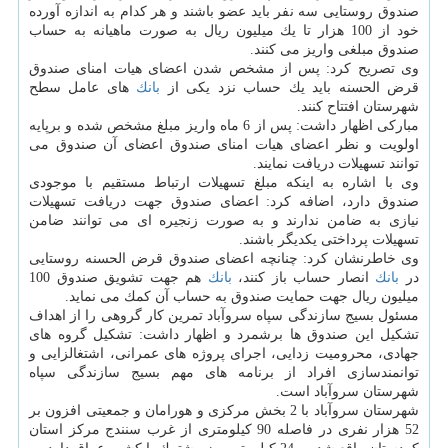
صندوق روستایی سه نفر باید عضو باشند و هر كدام به اندازه آورده
خود از 100 هزار تا یك میلیون ریال به صورت ماهیانه به حساب
صندوق مبلغی واریز می كنند.
وی تصریح كرد: پس از مشخص شدن اعضای هیات امنای صندوق
قرض الحسنه باید یك حساب نزد یكی از
بانك
های عامل سطح
شهرستان افتتاح كنند.
مباركی اظهار داشت: پس از 6 ماه واریز مبلغ مشخص شده و برپایه
اولویت و نظر اعضای هیات امنای صندوق اعضای آن صندوق می
توانند تسهیلات دریافت نمایند.
وی با اشاره به اینكه مبلغ تسهیلات ارتباط مستقیم با موجودی
صندوق دارد، اضافه كرد: اعضای صندوق جهت دریافت تسهیلات
نیازی به ضامن ندارند و به صورت زنجیره ای می توانند ضامن
تسهیلات پرداختی یكدیگر باشند.
وی خاطرنشان كرد: چنانچه اعضای صندوق قرض الحسنه روستایی
در
بانك
انصار حساب باز كنند،
بانك
هم جهت تشویق صندوق 100
میلیون ریال جهت حمایت صندوق به حساب آن كمك می نماید.
مسئول بسیج سازندگی سپاه سروآباد تمرین كار گروهی را از اهداف
تشكیل این صندوق ها برشمرد و اظهار داشت: تشكیل گروه های
جهادی، محرومیت زدایی، اجرای پروژه های عمرانی، اشتغالزایی و
توانمندسازی افراد از برنامه های مهم بسیج سازندگی سپاه
شهرستان سروآباد است.
شهرستان سروآباد با 2 بخش مركزی و هورامان و جمعیتی افزون بر
52 هزار نفری در فاصله 90 كیلومتری از غرب سنندج مركز استان