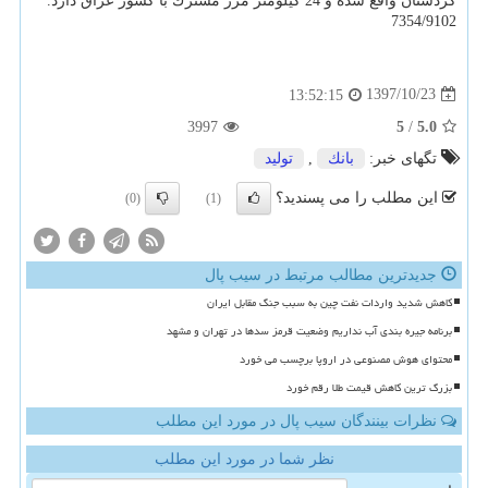
كردستان واقع شده و 24 كیلومتر مرز مشترك با كشور عراق دارد.
7354/9102
1397/10/23
13:52:15
3997
5
/
5.0
تگهای خبر:
بانك
,
تولید
این مطلب را می پسندید؟
(0)
(1)
جدیدترین مطالب مرتبط در سیب پال
کاهش شدید واردات نفت چین به سبب جنگ مقابل ایران
برنامه جیره بندی آب نداریم وضعیت قرمز سدها در تهران و مشهد
محتوای هوش مصنوعی در اروپا برچسب می خورد
بزرگ ترین کاهش قیمت طلا رقم خورد
نظرات بینندگان سیب پال در مورد این مطلب
نظر شما در مورد این مطلب