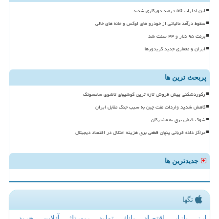
این ادارات 50 درصد دورکاری شدند
سقوط درآمد مالیاتی از خودرو های لوکس و خانه های خالی
برنت ۹۵ دلار و ۴۴ سنت شد
ایران و معماری جدید کریدورها
پربحث ترین ها
رکوردشکنی پیش فروش تازه ترین گوشیهای تاشوی سامسونگ
کاهش شدید واردات نفت چین به سبب جنگ مقابل ایران
شوک قبض برق به مشترکان
مراکز داده قربانی پنهان قطعی برق هزینه اختلال در اقتصاد دیجیتال
جدیدترین ها
تگها
ارز
بازار
اقتصاد
بانك
تولید
رپورتاژ
آنلاین
خرید