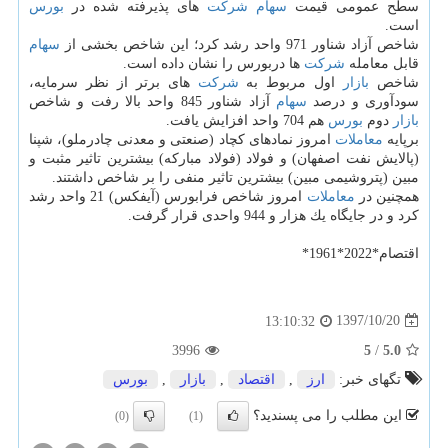
سطح عمومی قیمت
سهام
شركت
های پذیرفته شده در
بورس
است.
شاخص آزاد شناور 971 واحد رشد كرد؛ این شاخص بخشی از
سهام
قابل معامله
شركت
ها دربورس را نشان داده است.
شاخص
بازار
اول مربوط به
شركت
های برتر از نظر سرمایه،
سودآوری و درصد
سهام
آزاد شناور 845 واحد بالا رفت و شاخص
بازار
دوم
بورس
هم 704 واحد افزایش یافت.
برپایه
معاملات
امروز نمادهای كچاد (صنعتی و معدنی چادرملو)، شپنا
(پالایش نفت اصفهان) و فولاد (فولاد مباركه) بیشترین تاثیر مثبت و
مبین (پتروشیمی مبین) بیشترین تاثیر منفی را بر شاخص داشتند.
همچنین در
معاملات
امروز شاخص فرابورس (آیفكس) 21 واحد رشد
كرد و در جایگاه یك هزار و 944 واحدی قرار گرفت.
اقتصام*2022*1961*
1397/10/20
13:10:32
3996
5
/
5.0
تگهای خبر:
ارز
,
اقتصاد
,
بازار
,
بورس
این مطلب را می پسندید؟
(0)
(1)