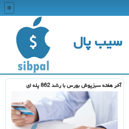
منو
سیب پال
آخر هفته سبزپوش بورس با رشد 862 پله ای