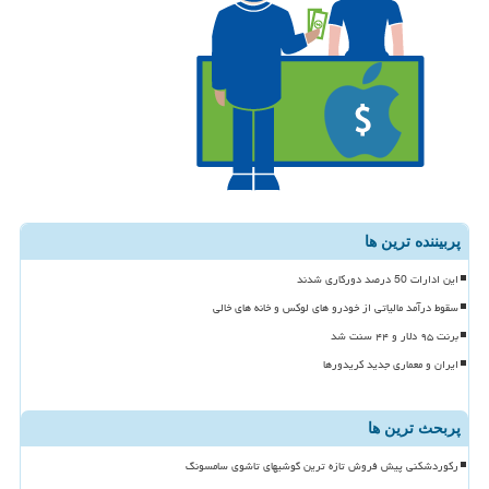
پربیننده ترین ها
این ادارات 50 درصد دورکاری شدند
سقوط درآمد مالیاتی از خودرو های لوکس و خانه های خالی
برنت ۹۵ دلار و ۴۴ سنت شد
ایران و معماری جدید کریدورها
پربحث ترین ها
رکوردشکنی پیش فروش تازه ترین گوشیهای تاشوی سامسونگ