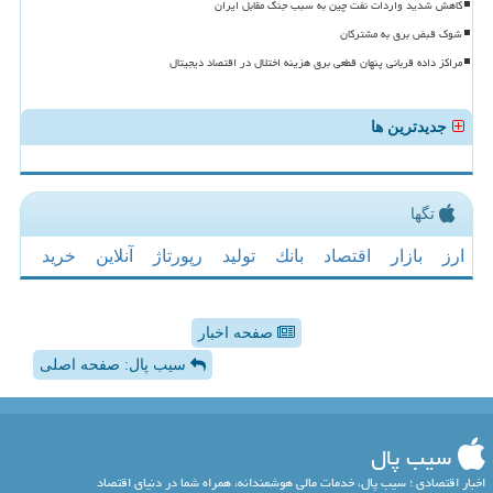
کاهش شدید واردات نفت چین به سبب جنگ مقابل ایران
شوک قبض برق به مشترکان
مراکز داده قربانی پنهان قطعی برق هزینه اختلال در اقتصاد دیجیتال
جدیدترین ها
تگها
ارز
بازار
اقتصاد
بانك
تولید
رپورتاژ
آنلاین
خرید
صفحه اخبار
سیب پال: صفحه اصلی
سیب پال
اخبار اقتصادی ؛ سیب پال، خدمات مالی هوشمندانه، همراه شما در دنیای اقتصاد