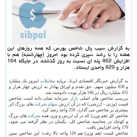
به گزارش سیب پال شاخص بورس كه همه روزهای این
هفته را با رشد سپری كرده بود امروز (چهارشنبه) هم با
افزایش 862 پله ای نسبت به روز گذشته، در جایگاه 164
هزار و 829 واحدی ایستاد.
به گزارش خبرنگار اقتصادی ایرنا، برپایه
معاملات
امروز یك میلیارد
و 838 میلیون سهم، حق تقدم و اوراق بهادار به ارزش چهار هزار و
431 میلیارد ریال در 146 هزار نوبت دادوستد شد.
بررسی شاخص های اصلی
بازار
سرمایه نشان داده است شاخص
قیمت (وزنی - ارزشی) كه در آن ارزش
سهام
شركت
های بزرگ اثر
بیشتری بر شاخص می گذارد، 259 واحد رشد كرد.
شاخص كل (هم وزن) كه در آن ارزش و وزن همه
شركت
های بزرگ
و كوچك در محاسبه شاخص كل، یكسان در نظر گرفته می شود،
179 واحد افزایش یافت.
شاخص قیمت (هم وزن) هم 126 واحد بالا رفت؛ این شاخص مبین