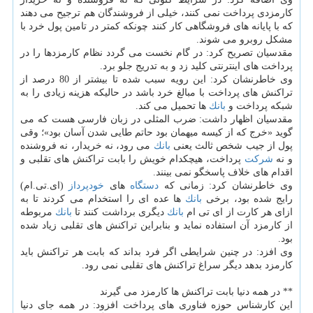
كارمزدی پرداخت نمی كنند، خیلی از فروشندگان هم ترجیح می دهند
كه با پایانه های فروشگاهی كار كنند چونكه كمتر در تامین پول خرد با
مشكل روبرو می شوند.
مقدسیان تصریح كرد: در گام نخست می گردد نظام كارمزدها را در
پرداخت های اینترنتی كلید زد و به تدریج جلو برد.
وی خاطرنشان كرد: این رویه سبب شده تا بیشتر از 80 درصد از
تراكنش های پرداخت با مبالغ خرد باشد در حالیكه هزینه زیادی را به
شبكه پرداخت و
بانك
ها تحمیل می كند.
مقدسیان اظهار داشت: ضرب المثلی در زبان فارسی هست كه می
گوید «خرج كه از كیسه میهمان بود حاتم طایی شدن آسان بود»؛ وقی
پول از جیب شخص ثالث یعنی
بانك
می رود، نه خریدار، نه فروشنده
و نه
شركت
پرداخت، هیچكدام خویش را بابت تراكنش های تقلبی و
اقدام های خلاف پاسخگو نمی بینند.
وی خاطرنشان كرد: زمانی كه
دستگاه
های
خودپرداز
(ای.تی.ام)
رایج شده بود، برخی
بانك
ها عده ای را استخدام می كردند تا به
ازای هر كارت از ای تی ام
بانك
دیگری برداشت كنند تا
بانك
مربوطه
از كارمزد آن استفاده نماید و بنابراین تراكنش های تقلبی زیاد شده
بود.
وی افزد: در چنین شرایطی اگر فرد بداند كه بابت هر تراكنش باید
كارمزد بدهد دیگر سراغ تراكنش های تقلبی نمی رود.
** در همه دنیا بابت تراكنش ها كارمزد می گیرند
این كارشناس حوزه فناوری های پرداخت افزود: در همه جای دنیا