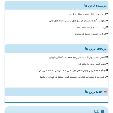
پربیننده ترین ها
این ادارات 50 درصد دورکاری شدند
سقوط درآمد مالیاتی از خودرو های لوکس و خانه های خالی
برنت ۹۵ دلار و ۴۴ سنت شد
ایران و معماری جدید کریدورها
پربحث ترین ها
کاهش شدید واردات نفت چین به سبب جنگ مقابل ایران
شوک قبض برق به مشترکان
مراکز داده قربانی پنهان قطعی برق هزینه اختلال در اقتصاد دیجیتال
برنامه جیره بندی آب نداریم وضعیت قرمز سدها در تهران و مشهد
جدیدترین ها
تگها