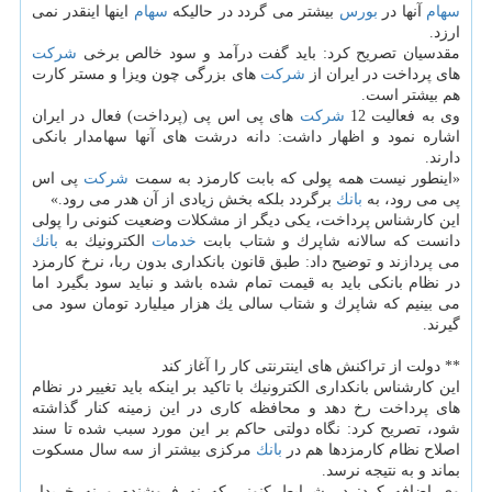
سهام
آنها در
بورس
بیشتر می گردد در حالیكه
سهام
اینها اینقدر نمی
ارزد.
مقدسیان تصریح كرد: باید گفت درآمد و سود خالص برخی
شركت
های پرداخت در ایران از
شركت
های بزرگی چون ویزا و مستر كارت
هم بیشتر است.
وی به فعالیت 12
شركت
های پی اس پی (پرداخت) فعال در ایران
اشاره نمود و اظهار داشت: دانه درشت های آنها سهامدار بانكی
دارند.
«اینطور نیست همه پولی كه بابت كارمزد به سمت
شركت
پی اس
پی می رود، به
بانك
برگردد بلكه بخش زیادی از آن هدر می رود.»
این كارشناس پرداخت، یكی دیگر از مشكلات وضعیت كنونی را پولی
دانست كه سالانه شاپرك و شتاب بابت
خدمات
الكترونیك به
بانك
می پردازند و توضیح داد: طبق قانون بانكداری بدون ربا، نرخ كارمزد
در نظام بانكی باید به قیمت تمام شده باشد و نباید سود بگیرد اما
می بینیم كه شاپرك و شتاب سالی یك هزار میلیارد تومان سود می
گیرند.
** دولت از تراكنش های اینترنتی كار را آغاز كند
این كارشناس بانكداری الكترونیك با تاكید بر اینكه باید تغییر در نظام
های پرداخت رخ دهد و محافظه كاری در این زمینه كنار گذاشته
شود، تصریح كرد: نگاه دولتی حاكم بر این مورد سبب شده تا سند
اصلاح نظام كارمزدها هم در
بانك
مركزی بیشتر از سه سال مسكوت
بماند و به نتیجه نرسد.
وی اضافه كرد: در شرایط كنونی كه نه فروشنده و نه خریدار