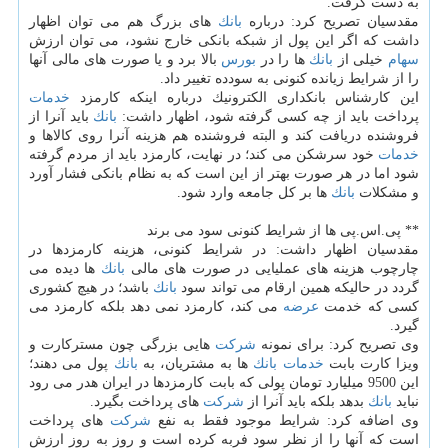
به دست گرفت.
مقدسیان تصریح كرد: درباره
بانك
های بزرگ هم می توان اظهار
داشت كه اگر این پول از شبكه بانكی خارج نشود، می توان ارزش
سهام
خیلی از
بانك
ها را در
بورس
بالا برد و یا صورت های مالی آنها
را از شرایط زیانده كنونی به سودده تغییر داد.
این كارشناس بانكداری الكترونیك درباره اینكه كارمزد
خدمات
پرداخت باید از چه كسی گرفته شود، اظهار داشت:
بانك
باید آنرا از
فروشنده دریافت كند و البته فروشنده هم هزینه آنرا روی كالاها و
خدمات
خود سرشكن می كند؛ در نهایت، كارمزد باید از مردم گرفته
شود اما در هر صورت بهتر از این است كه به نظام بانكی فشار آورد
و مشكلات
بانك
ها بر كل جامعه وارد شود.
** پی.اس.پی ها از شرایط كنونی سود می برند
مقدسیان اظهار داشت: در شرایط كنونی، هزینه كارمزدها در
چارچوب هزینه های عملیایی در صورت های مالی
بانك
ها دیده می
گردد در حالیكه همین ارقام می تواند سود
بانك
باشد؛ در هیچ كشوری
كسی كه خدمت
عرضه
می كند، كارمزد نمی دهد بلكه كارمزد می
گیرد.
وی تصریح كرد: برای نمونه
شركت
هایی بزرگی چون مستركارت و
ویزا كارت بابت
خدمات
بانك
ها به مشتریان، به
بانك
پول می دهند؛
این 9500 میلیارد تومان پولی كه بابت كارمزدها در ایران هدر می رود
نباید
بانك
بدهد بلكه باید آنرا از
شركت
های پرداخت بگیرد.
وی اضافه كرد: شرایط موجود فقط به نفع
شركت
های پرداخت
است كه آنها را از نظر سود فربه كرده است و روز به روز ارزش