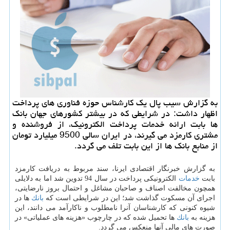
به گزارش سیب پال یك كارشناس حوزه فناوری های پرداخت
اظهار داشت: در شرایطی كه در بیشتر كشورهای جهان بانك
ها بابت ارائه خدمات پرداخت الكترونیك، از فروشنده و
مشتری كارمزد می گیرند، در ایران سالی 9500 میلیارد تومان
از منابع بانك ها از این بابت تلف می گردد.
به گزارش خبرنگار اقتصادی ایرنا، سند مربوط به دریافت كارمزد
بابت
خدمات
الكترونیكی پرداخت در سال 94 تدوین شد اما به دلایلی
همچون مخالفت اصناف و صاحبان مشاغل و احتمال بروز نارضایتی،
اجرای آن مسكوت گذاشت شد؛ این در شرایطی است كه
بانك
ها در
شیوه كنونی كه كارشناسان آنرا نامطلوب و ناكارآمد می دانند، این
هزینه به
بانك
ها تحمیل شده كه در چارچوب «هزینه های عملیاتی» در
صورت های مالی آنها منعكس می گردد.