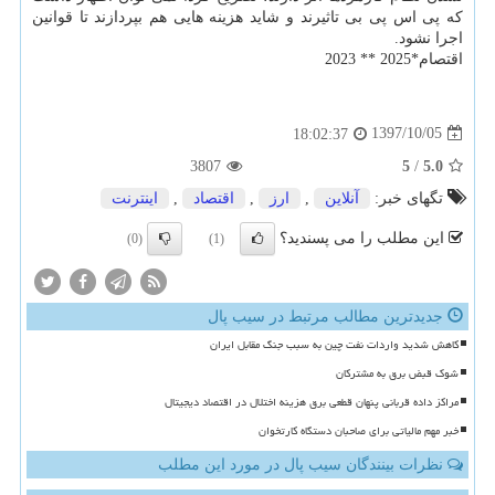
كه پی اس پی بی تاثیرند و شاید هزینه هایی هم بپردازند تا قوانین
اجرا نشود.
اقتصام*2025 ** 2023
1397/10/05
18:02:37
3807
5
/
5.0
تگهای خبر:
آنلاین
,
ارز
,
اقتصاد
,
اینترنت
این مطلب را می پسندید؟
(0)
(1)
جدیدترین مطالب مرتبط در سیب پال
کاهش شدید واردات نفت چین به سبب جنگ مقابل ایران
شوک قبض برق به مشترکان
مراکز داده قربانی پنهان قطعی برق هزینه اختلال در اقتصاد دیجیتال
خبر مهم مالیاتی برای صاحبان دستگاه کارتخوان
نظرات بینندگان سیب پال در مورد این مطلب