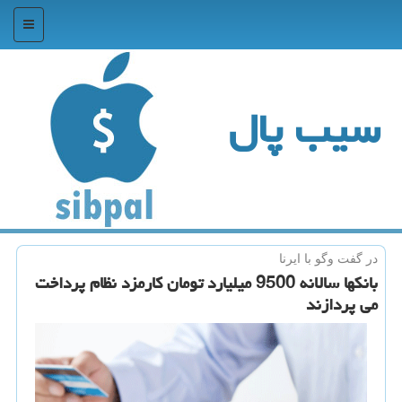
منو
سیب پال
در گفت وگو با ایرنا
بانكها سالانه 9500 میلیارد تومان كارمزد نظام پرداخت
می پردازند