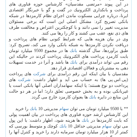
در این پیوند «مرتضی مقدسیان» كارشناس حوزه فناوری های
پرداخت و بانكداری الكترونیك در گفت و گو با خبرنگار اقتصادی
ایرنا، درباره چرایی مسكوت ماندن اجرای نظام كارمزدها در شبكه
بانكی تصریح كرد: مشكل اصلی این است كه برخی مسئولان
مدیریت تغییر را نمی دانند و با كوچكترین اعتراض و مخالفت طرف
های ذی نفع، عقب می كشند و كار را رها می كنند.
وی در بیان هزینه هایی كه شرایط كنونی نظام های پرداخت و
دریافت نكردن كارمزدها به شبكه بانكی وارد می كند، تصریح كرد:
طبق برآوردها، سال گذشته
بانك
ها در مجموع 9500 میلیارد تومان
بابت كارمزد پرداخت های الكترونیك پرداخت كردند در حالیكه این
رقم می تواند درآمدی برای
بانك
ها باشد و آنرا در خدمت تسهیلات
دهی به مشتریان و فعالان اقتصادی قرار دهد.
مقدسیان با بیان اینكه این رقم درآمدی برای
شركت
های پرداخت
(پی.اس.پی ها) به حساب می آید و اظهار داشت:
شركت
های
پرداخت دو نوع هستند؛ یا اینكه سهامداران اصلی آنها بانكی است یا
غیربانكی بوده و به بخش خصوصی تعلق دارد؛ اما در هر دو حالت
این منابع در دایره
بانك
ها بعنوان كارمزد خارج می گردد.
** با 9500 میلیارد تومان می توان
سهام
مدیریتی 10
بانك
را خرید
این كارشناس ارشد حوزه فناوری های پرداخت در بیان اهمیت پولی
كه بابت كارمزدها در
بانك
ها هزینه شود، اظهار داشت: با این پول
می توان
سهام
مدیریتی حداقل 10
بانك
كوچك و متوسط بورسی كه
كمتر از 10 هزار میلیارد تومان سرمایه دارند را خرید و كنترل آنها را