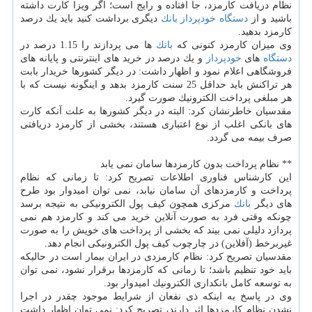
نظام دریافت كارمزد، جا افتاده و رایج است؛ اگر ویزا كارت داشته
باشید و از
دستگاه
خودپرداز
بانك
دیگری برداشت كنید باید یك درصد
كارمزد بدهید.
وی میزان كارمزد كنونی كه
بانك
ها می پردازند را 1.15 درصد در
دستگاه
های
خودپرداز
و یك درصد در خرید های اینترنتی و پایانه های
فروشگاهی اعلام نمود و اظهار داشت: در دیگر كشورها خریدار بابت
هر تراكنش باید حداقل 25 سنت كارمزد بدهد و اینگونه نیست كه با
هر مبلغی پرداخت الكترونیك صورت گیرد.
مقدسیان خاطرنشان كرد: البته در دیگر كشورها به علت آنكه كارت
های بانكی اغلب از نوع اعتباری هستند، بخشی از كارمزد دریافتی
صرف بیمه می گردد.
** نظام پرداخت بدون كارمزدها سامان نمی یابد
این كارشناس فناوری اطلاعات تصریح كرد: تا زمانی كه نظام
پرداخت و كارمزدهای آن سامان نیابد، نمی توان امیدوار بود طرح
های دیگر
بانك
مركزی همچون كیف پول الكترونیكی به نتیجه برسد
چونكه وقتی فرد به صورت آنلاین خرید می كند و كارمزد هم نمی
پردازد دلیلی نمی بیند كه بخشی از پرداخت های خویش را به صورت
غیربرخط (آفلاین) در چارچوب كیف پول الكترونیكی انجام دهد.
مقدسیان تصریح كرد: نظام كارمزدی در ایران بیمار است در حالیكه
باید خود تنظیم باشد؛ تا زمانی كه كارمزدها برقرار نشود، نمی توان
به توسعه كامل بانكداری الكترونیك امیدوار بود.
وی در پاسخ به اینكه ذی نفعان از شرایط موجود چقدر در اجرا
نشدن نظام كارمزدها اثر دارند، تصریح كرد: نمی توان اظهار داشت