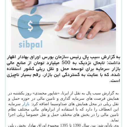
به گزارش سیب پال رئیس سازمان بورس اوراق بهادار اظهار
داشت: تابحال نزدیك به 500 میلیارد تومان از منابع مالی
بازار سرمایه برای توسعه حمل و نقل ریلی كشور استفاده
شده، كه با عنایت به گستردگی این بازار، رقم بسیار ناچیزی
است.
به گزارش سیب پال به نقل از ایرنا، «شاپور محمدی» روز یكشنبه در
همایش فرصت های سرمایه گذاری و تامین مالی در حوزه حمل و
نقل ریلی در محل همایش های صداوسیما اضافه كرد:
بازار
سرمایه
این انعطاف را دارد كه با استفاده از ابزارهای مالی مختلف نظام
تامین مالی را در بخش های مختلف حمل و نقل خصوصاً ریلی اجرا
نماید.
وی یادآورشد: بین سال 1390 تا 1395 مجموع اوراق بهادار بخش ریلی