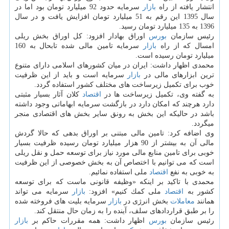
انتشار یافته از راه
بازار
سرمایه حدود 92 میلیارد تومان بود اما در
سال 1395 این رقم به 51 میلیارد تومان افزایش یافت و در سال
1396 به 135 میلیارد تومان رسید.
رئیس سازمان
بورس
اوراق بهادار افزود: كل اوراق بخش ریلی
امسال كه از راه
بازار
سرمایه تامین مالی شده تابحال به 160
میلیارد تومان رسیده است.
محمدی اظهار داشت: ایران در میان كشورهای اسلامی دارای متنوع
ترین ابزارهای مالی در
بازار
سرمایه است و باید از این ظرفیت
خوب برای تكمیل زیرساخت های مختلف كشور استفاده گردد.
به گفته وی، تكمیل زیرساخت ها در
اقتصاد
كلان آثار بسیار مثبتی
دارد هرچند كه امكان دارد در بازگشت سرمایه ابهاماتی وجود داشته
باشد در حالیكه این بخش به رونق سایر بخش های اقتصادی منجر
میگردد.
وی اضافه كرد: تامین مالی مبتنی بر اوراق بدهی كه حالا گردش
مالی آن به بیشتر از 90 هزار میلیارد تومان رسیده ظرفیت بسیار
خوبی برای تامین منابع مالی مورد نیاز برای توسعه حمل و نقل ریلی
است كه می توانیم با اختصاص آن به بخش خصوصی از این ظرفیت
به خوبی به نفع
اقتصاد
ملی استفاده نمائیم.
محمدی با تاكید بر اینكه «وظیفه قانونی ماست كه برای توسعه
كشور به
اقتصاد
ملی كمك كنیم» افزود:
بازار
سرمایه می تواند
همانند
معاملات
بخش انرژی در
بازار
سرمایه بلیت های فروخته شده
را بر طبق قراردادهای سلف، آینده را به زمان حال منتقل كند.
رئیس سازمان
بورس
اظهار داشت: همه مقررات حاكم بر
بازار