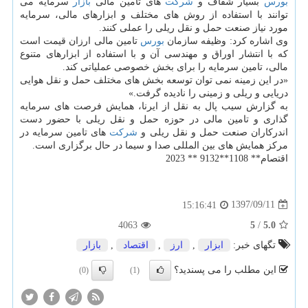
بورس
بسیار شفاف و
شركت
های تامین مالی
بازار
سرمایه می
توانند با استفاده از روش های مختلف و ابزارهای مالی، سرمایه
مورد نیاز صنعت حمل و نقل ریلی را عملی كنند.
وی اشاره كرد: وظیفه سازمان
بورس
تامین مالی ارزان قیمت است
كه با انتشار اوراق و مهندسی آن و با استفاده از ابزارهای متنوع
مالی، تامین سرمایه را برای بخش خصوصی عملیاتی كند.
«در این زمینه نمی توان توسعه بخش های مختلف حمل و نقل هوایی
دریایی و ریلی و زمینی را نادیده گرفت.»
به گزارش سیب پال به نقل از ایرنا، همایش فرصت های سرمایه
گذاری و تامین مالی در حوزه حمل و نقل ریلی با حضور دست
اندركاران صنعت حمل و نقل ریلی و
شركت
های تامین سرمایه در
مركز همایش های بین المللی صدا و سیما در حال برگزاری است.
اقتصام** 1108**9132 ** 2023
1397/09/11
15:16:41
4063
5
/
5.0
تگهای خبر:
ابزار
,
ارز
,
اقتصاد
,
بازار
این مطلب را می پسندید؟
(0)
(1)