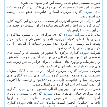
صورت مستقیم عضو هیات رییسه این فدراسیون می شوند.
پیش از این
شركت
سپرده
گذاری مركزی پاكستان از گروه
شركت
های
سپرده
گذاری مركزی آسیا و اقیانوسیه عضو هیات رییسه
فدراسیون بود.
این
شركت
در مجمع اندونزی از سمت نایب رییس این گروه كناره
گیری كرد تا شرایط برای نامزدی نماینده ایران (سمات) و حضورش
در این پست افزایش یابد.
مدیرعامل
شركت
سپرده
گذاری مركزی ایران سپس مذاكره و
رایزنی با اعضای كمیته اجرایی، نامزدی كشورمان را برای احراز
پست نایب رییسی این گروه اعلام نمود و سمات با اكثریت آرا این
كرسی بین الملی را كسب نمود.
شركت
سپرده
گذاری مركزی با حضور در نشست ها و كمیته های
تخصصی این 2 نهاد بین المللی می تواند از آخرین تحولات آگاه شود
و از تجربیات و نوآوری های اعضای آن برای فراهم ساختن زیرساخت
های توسعه
بازار
سرمایه ایران استفاده نماید.
شركت
سپرده
گذاری مركزی ایران آذرماه سال 1395 میزبان
بیستمین دوره مجمع عمومی گروه
شركت
های
سپرده
گذاری های
مركزی آسیا و اقیانوسیه (اِی.سی.جی20) بود و توانست با اكثریت
آرا عضو كمیته اجرایی این گروه بین المللی شود.
عضویت در هفت نهاد مهم بین المللی همچون انجمن
سپرده
گذاری
های مركزی جهان، نهادهای ثبت،
سپرده
گذاری و تسویه و پایاپای
آسیا ـ اقیانوسیه، فدراسیون
بورس
های آسیا و اروپا
(اف.یی.اِی.اس)، انجمن امنیت سایبری
شركت
های
سپرده
گذاری