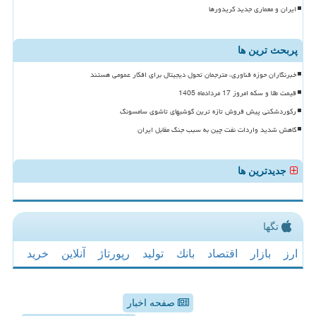
ایران و معماری جدید کریدورها
پربحث ترین ها
خبرنگاران حوزه فناوری، مترجمان تحول دیجیتال برای افکار عمومی هستند
قیمت طلا و سکه امروز 17 مردادماه 1405
رکوردشکنی پیش فروش تازه ترین گوشیهای تاشوی سامسونگ
کاهش شدید واردات نفت چین به سبب جنگ مقابل ایران
جدیدترین ها
تگها
ارز
بازار
اقتصاد
بانك
تولید
رپورتاژ
آنلاین
خرید
صفحه اخبار