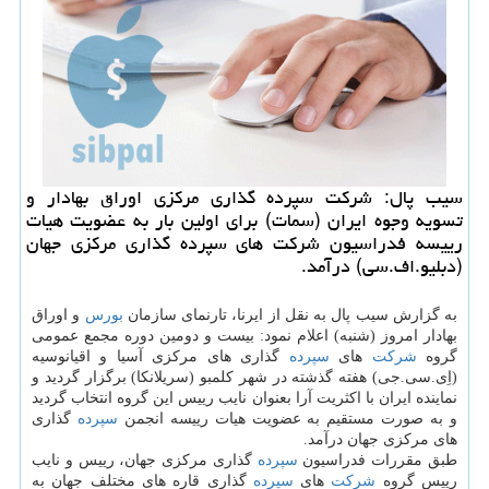
سیب پال: شركت سپرده گذاری مركزی اوراق بهادار و
تسویه وجوه ایران (سمات) برای اولین بار به عضویت هیات
رییسه فدراسیون شركت های سپرده گذاری مركزی جهان
(دبلیو.اف.سی) درآمد.
به گزارش سیب پال به نقل از ایرنا، تارنمای سازمان
بورس
و اوراق
بهادار امروز (شنبه) اعلام نمود: بیست و دومین دوره مجمع عمومی
گروه
شركت
های
سپرده
گذاری های مركزی آسیا و اقیانوسیه
(اِی.سی.جی) هفته گذشته در شهر كلمبو (سریلانكا) برگزار گردید و
نماینده ایران با اكثریت آرا بعنوان نایب رییس این گروه انتخاب گردید
و به صورت مستقیم به عضویت هیات رییسه انجمن
سپرده
گذاری
های مركزی جهان درآمد.
طبق مقررات فدراسیون
سپرده
گذاری مركزی جهان، رییس و نایب
رییس گروه
شركت
های
سپرده
گذاری قاره های مختلف جهان به