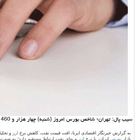
سیب پال: تهران- شاخص بورس امروز (شنبه) چهار هزار و 460 پله نسبت به چهارشنبه افت كرد و در جایگاه 171 هزار و 252 واحدی قرار گرفت.
به گزارش خبرنگار اقتصادی ایرنا، افت قیمت نفت، كاهش نرخ
ارز
و تحلی
بازار
بورس
ایران، با نرخ
ارز
و بهای نفت ارتباط مستقیم دارد؛ به صور