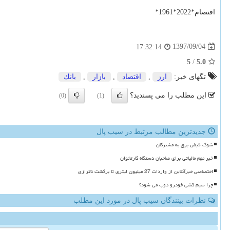
اقتصام*2022*1961*
1397/09/04
17:32:14
5
/
5.0
تگهای خبر:
ارز
,
اقتصاد
,
بازار
,
بانك
این مطلب را می پسندید؟
(0)
(1)
جدیدترین مطالب مرتبط در سیب پال
شوک قبض برق به مشترکان
خبر مهم مالیاتی برای صاحبان دستگاه کارتخوان
اختصاصی خبرآنلاین از واردات 27 میلیون لیتری تا برگشت ناترازی
چرا سیم کشی خودرو ذوب می شود؟
نظرات بینندگان سیب پال در مورد این مطلب