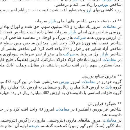
شاخص
بورس
را زیاد می كند و برعكس.
روند كاهشی بهای
ارز
و همینطور افت شدید قیمت نفت در ایام اخیر سبب ت
**افت دسته جمعی شاخص های اصلی
بازار
سرمایه
در
معاملات
امروز یك میلیارد و 709 میلیون سهم، حق تقدم و اوراق بهادار به ارزش چهار هزار و 968 میلیارد ریال در 131 هزار و 64 نوبت دادوستد شد.
بررسی شاخص های اصلی
بازار
سرمایه نشان داده است شاخص قیمت (و
آن ارزش و وزن همه
شركت
های بزرگ و كوچك در محاسبه شاخص كل، یكسان در نظر گر
شاخص قیمت (هم وزن) هم 139 واحد پایین آمد؛ این شاخص مبین سطح عمومی قیمت
شاخص آزاد شناور چهار هزار و 377 واحد افت كرد؛ این شاخص بخشی از
شاخص
بازار
اول مربوط به
شركت
های برتر از نظر سرمایه، سودآوری 
در
معاملات
امروز نمادهای فولاد (فولاد مباركه)، فارس (هلدینگ خلیج 
امید) بیشترین سهم را در افت شاخص داشتند، در مقابل، وبملت (بانك ملت) و
** برترین صنایع بورسی
گروه خودرو در
معاملات
امروز
بورس
صدرنشین شد؛ در این گروه 473 میلیون سهم به ارزش 693 میلیارد ریال دادوستد شد.
گروه
بانك
به ارزش 610 میلیارد ریال و شیمیایی به ارزش 431 میلیارد ریال جایگاه های بعدی را به خود اختصاص دادند.
گروه فلزات اساسی با دادوستدی به ارزش 402 میلیارد ریال در رده چهارم
** عقبگرد فرابورس
شاخص فرابورس (آیفكس) در
معاملات
امروز 43 واحد افت كرد و در جایگاه یك هزار و 864 واحدی قرار گرفت. در
دادوستد شد.
در
معاملات
امروز نمادهای مارون (پتروشیمی مارون)، زاگرس (پتروشیمی ز
نماد كگهر (سنگ آهن گهر زمین) كه هفته گذشته،
عرضه
اولیه آن انجام شد