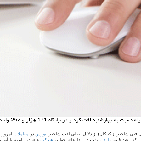
ل فنی شاخص (تكنیكال) از دلایل اصلی افت شاخص
بورس
در
معاملات
امروز ب
تی كه رشد قیمت
ارز
و نفت در بازارهای جهانی
شركت
های در رابطه با آنها 