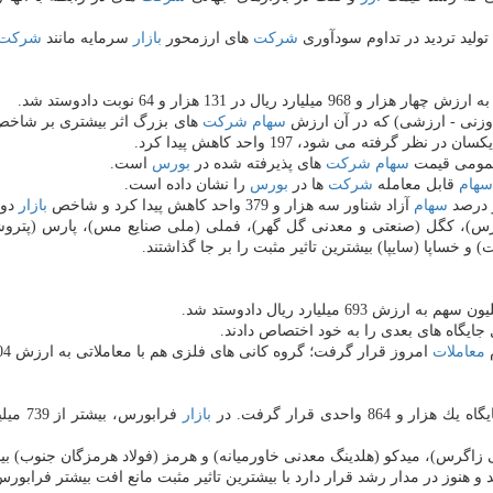
ولید تردید در تداوم سودآوری
شركت
های ارزمحور
بازار
سرمایه مانند
شركت
زنی - ارزشی) كه در آن ارزش
سهام
شركت
فته می شود، 197 واحد كاهش پیدا كرد.
سهام
شركت
های پذیرفته شده در
بورس
است.
سهام
قابل معامله
شركت
ها در
بورس
را نشان داده است.
و درصد
سهام
آزاد شناور سه هزار و 379 واحد كاهش پیدا كرد و شاخص
بازار
دو
فارس)، كگل (صنعتی و معدنی گل گهر)، فملی (ملی صنایع مس)، پارس (پتروش
 خساپا (سایپا) بیشترین تاثیر مثبت را بر جا گذاشتند.
معاملات
امروز قرار گرفت؛ گروه كانی های فلزی هم با معاملاتی به ارزش 204 میلیارد ریال، رده پنجم را از آن خود كرد.
بازار
اگرس)، میدكو (هلدینگ معدنی خاورمیانه) و هرمز (فولاد هرمزگان جنوب) بیشت
 و هنوز در مدار رشد قرار دارد با بیشترین تاثیر مثبت مانع افت بیشتر فرابور