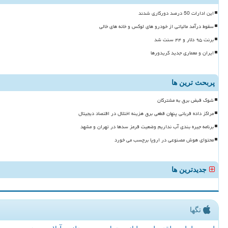
این ادارات 50 درصد دورکاری شدند
سقوط درآمد مالیاتی از خودرو های لوکس و خانه های خالی
برنت ۹۵ دلار و ۴۴ سنت شد
ایران و معماری جدید کریدورها
پربحث ترین ها
شوک قبض برق به مشترکان
مراکز داده قربانی پنهان قطعی برق هزینه اختلال در اقتصاد دیجیتال
برنامه جیره بندی آب نداریم وضعیت قرمز سدها در تهران و مشهد
محتوای هوش مصنوعی در اروپا برچسب می خورد
جدیدترین ها
تگها