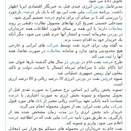
تحویل داده می شود.
مدیرعامل
بورس
انرژی چندی قبل به خبرنگار اقتصادی ایرنا اظهار
داشت: برنامه
شركت
ملی نفت این بود كه با یك بار
عرضه
، بازخورد
را بررسی كند تا بر مبنای آن برای تداوم
عرضه
تصمیم گیری شود.
سیدعلی حسینی تصریح كرد نهادهای مسوول نظارت دقیقی بر روند
معاملات
دارند؛ با این همه بر مبنای قانون، اطلاعات همه خریداران
در
بورس
محرمانه است و انتشار آنها جرم تلقی می شود، مگر آنكه
یك خریدار خود به اقدام دست بزند.
به گفته وی، برای خرید نفت توسط
شركت
های ایرانی و خارجی
هیچ محدودیتی وجود ندارد و سامانه
معاملات
در صورت تقاضا، همه
آنها را ثبت می كند.
طرح
عرضه
نفت خام در
بورس
در سال های گذشته بارها عنوان شد
اما ناكام ماند تا سرانجام تیرماه امسال با حمایت دولت و تاكید
معاون اول رییس جمهوری عملیاتی شد.
شیوه
فروش
نفت در
بورس
انرژی 20 درصد ریالی و 80 درصد ارزی
است.
تسویه بخش ریالی (بر اساس نرخ تسعیر) به صورت نقدی قبل از
تحویل محموله و تسویه بخش ارزی به صورت اعتباری، با
عرضه
ضمانت نامه بانكی تعهد پرداخت ریالی معتبر از
بانك
های مورد قبول
شركت
ملی نفت ایران، بعد از تحویل محموله انجام می گردد.
خریدار باید بخش ارزی را در مدت زمان مشخص شده بعد از
بارگیری، به طریق مورد تایید
شركت
ملی نفت كه در اطلاعیه
عرضه
اعلام می شود، واریز و تسویه كند.
نفت خام به خریداران در محموله های دستكم پنج هزار تنی (معادل