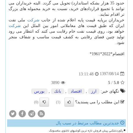
حدود 35 هزار بشكه استاندارد) تحویل می گردد. البته خریداران می
توانند با تجمیع قراردادهای خرید، نسبت به خرید محموله های بزرگ
تر اقدام نمایند.
خریداران برپایه قیمت پایه اعلام شده از جانب
شركت
ملی نفت
ایران كه طبق قیمت های معاملاتی امور بین الملل این
شركت
خواهد بود، روی قیمت نفت خام رقابت می كنند كه انتظار می رود
تولید چنین فضای رقابتی به كشف قیمت مناسب و شفاف منجر
شود.
اقتصام*2022*1961*
1397/08/14
13:11:48
3890
5
/
5.0
تگهای خبر:
ارز
,
اقتصاد
,
بانك
,
بورس
این مطلب را می پسندید؟
(0)
(1)
جدیدترین مطالب مرتبط در سیب پال
رکوردشکنی پیش فروش تازه ترین گوشیهای تاشوی سامسونگ