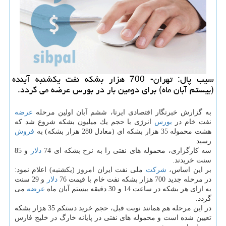
سیب پال: تهران- 700 هزار بشكه نفت یكشنبه آینده
(بیستم آبان ماه) برای دومین بار در بورس عرضه می گردد.
به گزارش خبرنگار اقتصادی ایرنا، ششم آبان اولین مرحله
عرضه
نفت خام در
بورس
انرژی با حجم یك میلیون بشكه شروع شد كه
هشت محموله 35 هزار بشكه ای (معادل 280 هزار بشكه) به
فروش
رسید.
سه كارگزاری، محموله های نفتی را به نرخ بشكه ای 74
دلار
و 85
سنت خریدند.
بر این اساس،
شركت
ملی نفت ایران امروز (یكشنبه) اعلام نمود:
در مرحله جدید 700 هزار بشكه نفت خام با قیمت 76
دلار
و 29 سنت
به ازای هر بشكه در ساعت 14 و 30 دقیقه بیستم آبان ماه
عرضه
می
گردد.
در این مرحله هم همانند نوبت قبل، حجم خرید دستكم 35 هزار بشكه
تعیین شده است و محموله های نفتی در پایانه خارگ در خلیج فارس