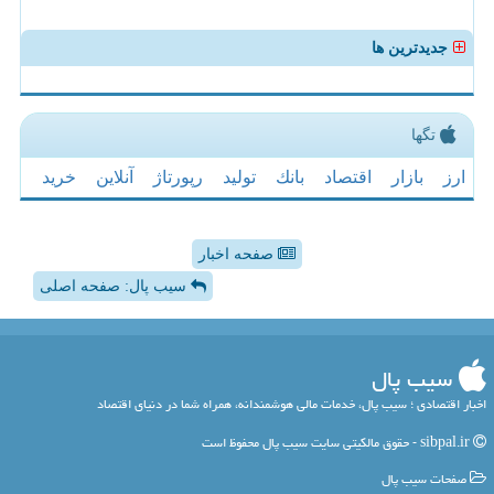
جدیدترین ها
تگها
ارز
بازار
اقتصاد
بانك
تولید
رپورتاژ
آنلاین
خرید
صفحه اخبار
سیب پال: صفحه اصلی
سیب پال
اخبار اقتصادی ؛ سیب پال، خدمات مالی هوشمندانه، همراه شما در دنیای اقتصاد
sibpal.ir - حقوق مالکیتی سایت سیب پال محفوظ است
صفحات سیب پال