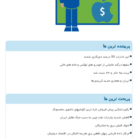
پربیننده ترین ها
این ادارات 50 درصد دورکاری شدند
سقوط درآمد مالیاتی از خودرو های لوکس و خانه های خالی
برنت ۹۵ دلار و ۴۴ سنت شد
ایران و معماری جدید کریدورها
پربحث ترین ها
رکوردشکنی پیش فروش تازه ترین گوشیهای تاشوی سامسونگ
کاهش شدید واردات نفت چین به سبب جنگ مقابل ایران
شوک قبض برق به مشترکان
مراکز داده قربانی پنهان قطعی برق هزینه اختلال در اقتصاد دیجیتال