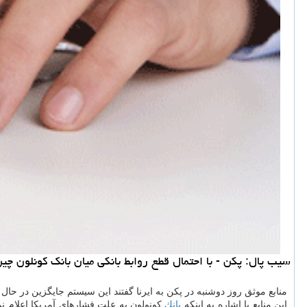
سیب پال: پكن - با احتمال قطع روابط بانكی میان بانك كونلون چین
منابع موثق روز دوشنبه در پكن به ایرنا گفتند این سیستم جایگزین در حا
این منابع با اشاره به اینكه
بانك
كونولون به علت فشارهای آمریكا اعلام نم