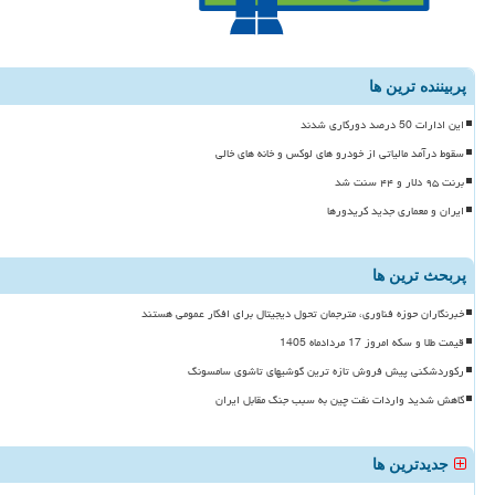
پربیننده ترین ها
این ادارات 50 درصد دورکاری شدند
سقوط درآمد مالیاتی از خودرو های لوکس و خانه های خالی
برنت ۹۵ دلار و ۴۴ سنت شد
ایران و معماری جدید کریدورها
پربحث ترین ها
خبرنگاران حوزه فناوری، مترجمان تحول دیجیتال برای افکار عمومی هستند
قیمت طلا و سکه امروز 17 مردادماه 1405
رکوردشکنی پیش فروش تازه ترین گوشیهای تاشوی سامسونگ
کاهش شدید واردات نفت چین به سبب جنگ مقابل ایران
جدیدترین ها