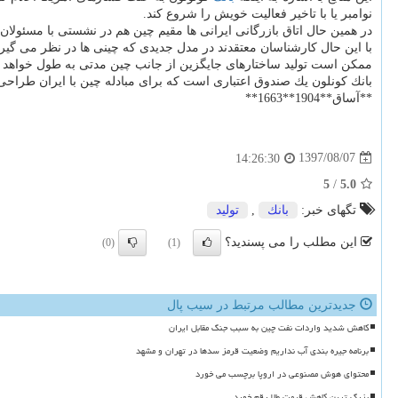
نوامبر یا با تاخیر فعالیت خویش را شروع كند.
در همین حال اتاق بازرگانی ایرانی ها مقیم چین هم در نشستی با مسئول
با این حال كارشناسان معتقدند در مدل جدیدی كه چینی ها در نظر می گی
ممكن است تولید ساختارهای جایگزین از جانب چین مدتی به طول خواهد انجامد بنابراین
بانك كونلون یك صندوق اعتباری است كه برای مبادله چین با ایران طراحی 
**آساق**1904**1663**
1397/08/07
14:26:30
5
/
5.0
تگهای خبر:
بانك
,
تولید
این مطلب را می پسندید؟
(0)
(1)
جدیدترین مطالب مرتبط در سیب پال
کاهش شدید واردات نفت چین به سبب جنگ مقابل ایران
برنامه جیره بندی آب نداریم وضعیت قرمز سدها در تهران و مشهد
محتوای هوش مصنوعی در اروپا برچسب می خورد
بزرگ ترین کاهش قیمت طلا رقم خورد