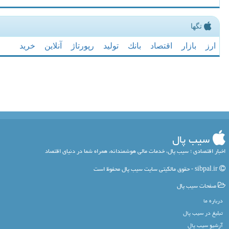
تگها
ارز
بازار
اقتصاد
بانك
تولید
رپورتاژ
آنلاین
خرید
سیب پال
اخبار اقتصادی ؛ سیب پال، خدمات مالی هوشمندانه، همراه شما در دنیای اقتصاد
sibpal.ir - حقوق مالکیتی سایت سیب پال محفوظ است
صفحات سیب پال
درباره ما
تبلیغ در سیب پال
آرشیو سیب پال