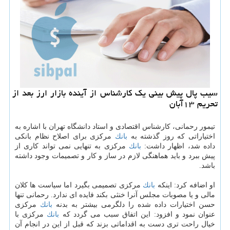
سیب پال پیش بینی یك كارشناس از آینده بازار ارز بعد از
تحریم ۱۳آبان
تیمور رحمانی، كارشناس اقتصادی و استاد دانشگاه تهران با اشاره به
اختیاراتی كه روز گذشته به
بانك
مركزی برای اصلاح نظام بانكی
داده شد، اظهار داشت:
بانك
مركزی به تنهایی نمی تواند كاری از
پیش ببرد و باید هماهنگی لازم در ساز و كار و تصمیمات وجود داشته
باشد.
او اضافه كرد: اینكه
بانك
مركزی تصمیمی بگیرد اما سیاست ها كلان
مالی و یا مصوبات مجلس آنرا خنثی بكند فایده ای ندارد. رحمانی تنها
حسن اختیارات داده شده را دلگرمی بیشتر به بدنه
بانك
مركزی
عنوان نمود و افزود: این اتفاق سبب می گردد كه
بانك
مركزی با
خیال راحت تری دست به اقداماتی بزند كه قبل از این در انجام آن