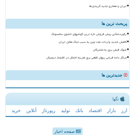
ایران و معماری جدید کریدورها
پربحث ترین ها
رکوردشکنی پیش فروش تازه ترین گوشیهای تاشوی سامسونگ
کاهش شدید واردات نفت چین به سبب جنگ مقابل ایران
شوک قبض برق به مشترکان
مراکز داده قربانی پنهان قطعی برق هزینه اختلال در اقتصاد دیجیتال
جدیدترین ها
تگها
ارز
بازار
اقتصاد
بانك
تولید
رپورتاژ
آنلاین
خرید
صفحه اخبار