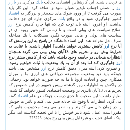
ها تردید داشت. این كارشناس اقتصادی دخالت
بانك
مركزی در
بازار
ارز
را عملی اجتناب ناپذیر عنوان نمود و اضافه كرد: این كار باید
صورت می گرفت تا از ورود شوك های شدیدتر و بزرگتر به
اقتصاد
كشور جلوگیری شود و در واقع
بانك
مركزی چاره ای جز دخالت
نداشت. او افزود: البته باید توجه كرد كه تنها چاره كاهش نرخ
ارز
اصلاح سیاست های پولی است و تا زمانی كه تغییر رویه ای در
سیاست های پولی و مالی صورت نگیرد مشكلات با یك مداخله
صرف حل نخواهد شد.
این استاد دانشگاه در پاسخ به این پرسش كه
آیا نرخ
ارز
كاهش بیشتری خواهد داشت؟ اظهار داشت: با عنایت به
شرایط پیش رو و تحریم های 13آبان پیش بینی می گردد همچنان
انتظارات هیجانی در جامعه وجود داشته باشد كه از كاهش بیشتر نرخ
ارز
جلوگیری كند اما بعد از آن به یك وضعیت با ثبات خواهیم رسید.
او تصریح كرد: البته میزان دقیق كاهش نرخ
ارز
مشخص نمی باشد
چونكه باید دید وضعیت مجموعه دریافتی های ارزی ما و میزان
همكاری چین و اتحادیه اروپا با ما به چه صورت خواهد بود. رحمانی
در واكنش به اظهارات روز گذشته رییس جمهور در این خصوص كه
تحریم های 13آبان تاثیری بر وضعیت اقتصادی كشور نخواهد گذاشت،
اظهار داشت: این صحبت تا حدی درست چونكه در علم
اقتصاد
گفته
می گردد انتظارات تا وقوع یك حادثه صبر نمی كنند و تاثیرات خویش
را در زمان حال می گذارند و به نظر می رسد محدودیت هایی كه
مقرر است اعمال شود تاثیر خویش را تا این لحظه گذاشته اند، مگر
اینكه اتفاق عجیب و غیرقابل پیش بینی رخ بدهد. 223223