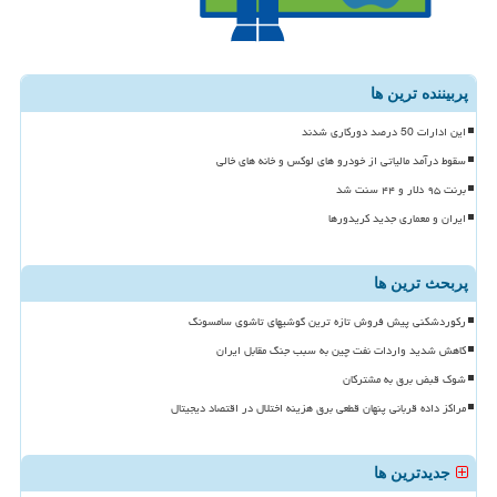
پربیننده ترین ها
این ادارات 50 درصد دورکاری شدند
سقوط درآمد مالیاتی از خودرو های لوکس و خانه های خالی
برنت ۹۵ دلار و ۴۴ سنت شد
ایران و معماری جدید کریدورها
پربحث ترین ها
رکوردشکنی پیش فروش تازه ترین گوشیهای تاشوی سامسونگ
کاهش شدید واردات نفت چین به سبب جنگ مقابل ایران
شوک قبض برق به مشترکان
مراکز داده قربانی پنهان قطعی برق هزینه اختلال در اقتصاد دیجیتال
جدیدترین ها