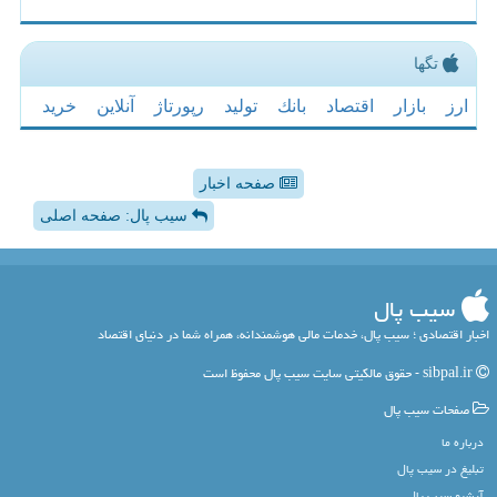
تگها
ارز
بازار
اقتصاد
بانك
تولید
رپورتاژ
آنلاین
خرید
صفحه اخبار
سیب پال: صفحه اصلی
سیب پال
اخبار اقتصادی ؛ سیب پال، خدمات مالی هوشمندانه، همراه شما در دنیای اقتصاد
sibpal.ir - حقوق مالکیتی سایت سیب پال محفوظ است
صفحات سیب پال
درباره ما
تبلیغ در سیب پال
آرشیو سیب پال