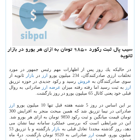
سیب پال ثبت ركورد ۹۸۵۰ تومان به ازای هر یورو در بازار
ثانویه
در حالیكه یك روز پس از اظهارات مهم رئیس جمهور در مورد
تخلفات ارزی صادركنندگان، 234 میلیون یورو
ارز
در
بازار
ثانویه از
سوی صادركنندگان به
فروش
رسید و ركود جدیدی در حوزه تزریق
ارز
به ثبت رسید اما رفته رفته میزان
عرضه
ارز
صادراتی به روال
قبلی خود یعنی كانال 65 میلیون یورو در روز بازگشت.
بر این اساس در روز 5 شنبه هفته قبل تنها 10 میلیون یورو
ارز
صادراتی در نیما تزریق شد كه همین مبحث منجر به افزایش 300
تومان قیمت میانگین و ثبت ركود 9850 تومان به ازای هر یورو شد.
این در شرایطی است كه بررسی عملكرد سامانه نیما نشان می
دهد، روز گذشته مجددا تعادل قبلی به
بازار
بازگشته و با تزریق 53
میلیون یورو، قیمت
ارز
صادراتی به 9520 تومان بازگشت. در4 ماه