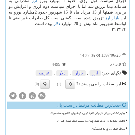
اجرای سیاست اول ارزی، حدود 1 میلیارد یورو
ارز
صادراتی به
سامانه نیما تزریق شد اما با اجرای سیاست دوم ارزی و افزایش دو
برابری قیمتها از 15 مرداد ماه تا 15 شهریور حدود 2میلیارد یورو به
این
بازار
ارز
تزریق شده است. گفتنی است كل صادرات غیر نفتی تا
اواسط شهریور ماه بیش از 20 میلیارد
دلار
بوده است.
۲۲۳۲۲۴
1397/06/25
14:37:05
4499
5
/
5.0
تگهای خبر:
ارز
,
بازار
,
دلار
,
عرضه
این مطلب را می پسندید؟
(0)
(1)
جدیدترین مطالب مرتبط در سیب پال
رکوردشکنی پیش فروش تازه ترین گوشیهای تاشوی سامسونگ
کاهش شدید واردات نفت چین به سبب جنگ مقابل ایران
شوک قبض برق به مشترکان