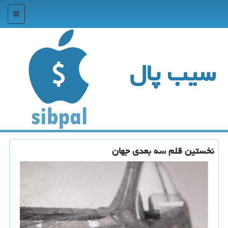
منو
سیب پال
نخستین قلم سه بعدی جهان