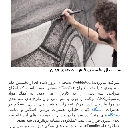
سیب پال نخستین قلم سه بعدی جهان
شركت فناوریWobbleWorks نسخه ی بروز شده ای از نخستین قلم
سه بعدی دنیا تحت عنوان ۳Doodler منتشر نموده است كه امكان
طراحی سه بعدی را به كاربران می دهد. به كمك مواد
پلاستیكیABS مركب از چوب و مس می توان طرح های سه بعدی
در هوا طراحی كرد. مركز تعمیرات ماشین های اداری پیشگام در
تعمیرات
دستگاه
كپی، چاپگر، تعمیرات پرینتر، اسكنر و تمامی
دستگاه
های چند كاره شما را در جریان خصوصیت های این قلم سه
بعدی مدرن قرار می دهد.
عملكردی مشابه پرینترهای سه بعدی
عملكرد قلم۳Doodler، مانند چسب های تفنگی داغ است و متریال را