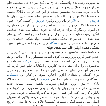
به صورت رشته های پلاستیكی خارج می كند. مواد داخل محفظه قلم
بعد از خروج، خنك شده و حالتی جامد می گیرند و سازه ای محكم و
با ثبات تولید مینمایند. نخستین نسخه از این قلم در سال 2013 توسط
Wobbleworks تولید و ارائه شد. نخستین قلم سه بعدی جهان با
فروش
۵۰۰۰۰۰
دلار
در یك روز، ركورد
فروش
را كسب كرد! اكنون
Wobbleworks امیدوار است، مخاطبینجدیدی را از میانمعماران،
دیزاینرها و دیگر كاربران حرفه ای به خرید اینقلم سه بعدی شگفت
انگیز ترغیب نماید.حتما این سوال برای شما مطرح است كه این قلم
سه بعدی از چه موادی تشكیل شده است، مواد تشكیل دهنده ی این
قلم توسط متخصصین تعمیر
دستگاه
كپی شرح داده می شود.
مواد
تشكیل دهنده
اولین قلم سه بعدی جهان
WobbleWorks، نخستین قلم سه بعدی دنیا را با پوششی خارجی از
جنس فیبر كربن بروزرسانی كرده است. همینطور نازل اضافی و یك
بسته باتری به آن اضافه نموده است. این
شركت
قطعات و
محصولاتی را برای نشان دادن كاربرد و امكانات قلم خلق كرده كه
همچون آنها می توان به مدل هایی در مقیاس معماری، پایه هایی
برای گلدان و تعدادی آباژور اشاره نمود. در كنار این
دستگاه
،
دستگاهی مشابه، به نام Lix هم
عرضه
خواهد شد. ۳Doodler،
بالای۴۰۰ هزار یورو افزایش سرمایه داشته است. نسخه جدید
نخستین قلم سه بعدیجهان با مواد جدیدی همچون پلی كربنات و
نایلون كار می كند. این قلم از مواد مركب پلاستیكی، چوب، مس و
برنز پشتیبانی می كند. مواد مركب، شامل درصد بالایی از متریال
اصلی می باشند. امكان سمباده كشیدنیا جلا دادن آن ها بعد از خروج