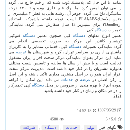
نمایید. با این حال كه، پلاستیك ذوب شده كه از قلم خارج می گردد
را می توان لمس كرد اما نوك قلم فلزی بوده و تا ۲۷۰ درجه
سانتیگراد داغ می گردد. جوهر آن، رشته هایی به قطر ۳ میلیمتری از
جنس پلاستیكABSیاPLA است. توجه داشته باشیدكه، استفاده
از۳Doodler برای سنینزیر 12 سال سفارش نمی گردد. نمایندگی
تعمیرات
دستگاه
كپی
تعمیر انواع مدلهای
دستگاه
كپی همچون تعمیر
دستگاه
فتوكپی
توشیباو كانندر این مركز به صورت تخصصی انجام می
گردد.نمایندگی تعمیرات
دستگاه
كپی، خدماتی متمایز را به كاربران
ماشینهای اداری در سراسر تهران، كرج و شهرستان ها
عرضه
می
نماید. این مركز بعنوان نمایندگی مركز سخت افزار ایران مشغول
فعالیت است و با بیش از سال ها سابقه و تاسیس شعب مختلف
همواره مشتریان را در كنار خود داشته است. مدیریت مركز سخت
افزار ایران همواره بر اصل مشتری مداری تاكید داشته و این اصل
را ركن اصلی در
عرضه
ی
خدمات
می داند. این امكان را فراهم
نموده ایم تا با بهره مندی از سرویس در محل
دستگاه
كپی تعمیركار
را در هر مكان و زمان در كنار خود داشته باشید.
2121
1397/05/29
14:52:18
4580
5
/
5.0
تگهای خبر:
تولید
,
خدمات
,
دستگاه
,
شركت