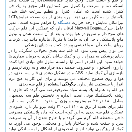
از قلم و خشك شدن وجود دارد. قلم۳Doodlerدارای صفحه هایی
استكه دما و سرعت را كنترل می كنند.این قلم مجهز به یك فن
كنترل كننده است كه امكان كنترل و تنظیم سرعت خنك شدن
پلاستیك را به كاربر می دهد. بهره مندی از یك صفحه نمایشLCD
نیزامكان نمایش درجه حرارت
دستگاه
را فراهم نموده است. مدیر
عامل شركتMaxwell Bogue اذعان دارد كه عملكرد این قلم حركت
های موج دار و سریع در هوا بوده و بعد از آن سفت شدن و تبدیل
مایع پلاستیكی داخل آن به جامد؛ با متریال هایتازه مانند پلی كربنات
رویای ساخت آن به واقعیتمی پیوندد. كمك به دنیای پزشكی
می توان پیش بینی نمود كه قلم سه بعدی تحولاتی شگرف را در
دنیای پزشكی به همراه دارد و كمك شایان ذكری به درمان بیماری ها
خواهد نمود. این قلم در استرالیا توانسته سلول های بنیادی احیا كننده
را روی استخوان و غضروف صدمه دیده قرار دهد و به روند ترمیم و
بازسازی آن كمك نماید. ABS ماده تشكیل دهنده ی قلم سه بعدی، در
هوا و روی سطوح مختلف می نویسد و برای این كار به هیچ نرم
افزار یا سیستمی نیاز ندارد.
چگونگی استفاده از قلم سه بعدی
هر قلم به همراه یك بسته مواد مصرفیعرضه می گردد كه حاوی۱۰
رشته پلاستیكییك فوتی است. اندازه ی نخستین قلم سه بعدیجهان
معادل ۱۸۰ در ۲۴ میلیمتربوده و وزن آن حدود ۲۰۰ گرم است. این
قلم برای تغذیه از برق به ۱۱۰ الی۲۲۰ ولت نیرو نیاز دارد. شیوه ی
عملكرد قلم سه بعدی به این گونه است كه ماده پلاستیكی مصرفی
داخل محفظه قلم گرم می گردد و با خارج شدن از آن به سرعت
سرد و سفت شده و ساختار پایدار و محكمی بوجود می آورد. به
كمك اینویژگیمی توانید انواع نامحدودی از اشكال را به سادگی تولید