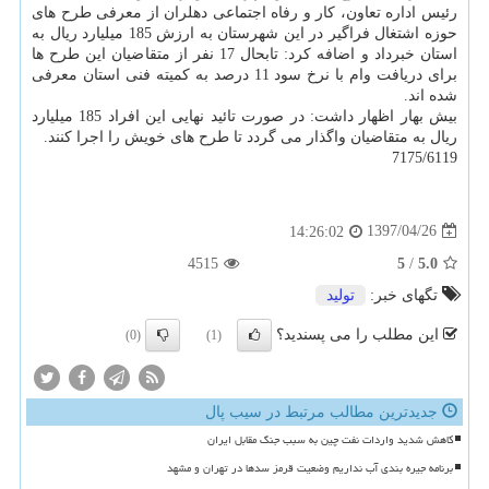
رئیس اداره تعاون، كار و رفاه اجتماعی دهلران از معرفی طرح های
حوزه اشتغال فراگیر در این شهرستان به ارزش 185 میلیارد ریال به
استان خبرداد و اضافه كرد: تابحال 17 نفر از متقاضیان این طرح ها
برای دریافت وام با نرخ سود 11 درصد به كمیته فنی استان معرفی
شده اند.
بیش بهار اظهار داشت: در صورت تائید نهایی این افراد 185 میلیارد
ریال به متقاضیان واگذار می گردد تا طرح های خویش را اجرا كنند.
7175/6119
1397/04/26
14:26:02
4515
5
/
5.0
تگهای خبر:
تولید
این مطلب را می پسندید؟
(0)
(1)
جدیدترین مطالب مرتبط در سیب پال
کاهش شدید واردات نفت چین به سبب جنگ مقابل ایران
برنامه جیره بندی آب نداریم وضعیت قرمز سدها در تهران و مشهد