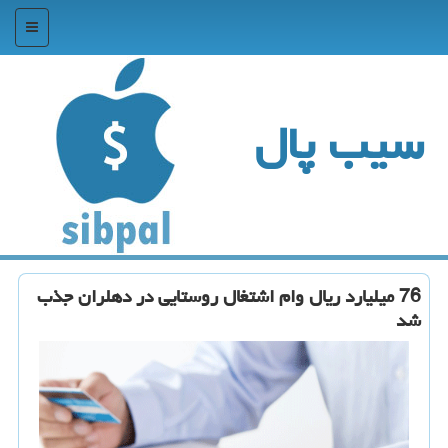
منو
سیب پال
76 میلیارد ریال وام اشتغال روستایی در دهلران جذب
شد