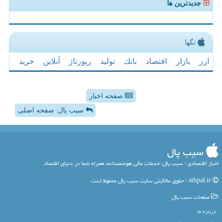
جدیدترین ها
تگها
ارز
بازار
اقتصاد
بانك
تولید
رپورتاژ
آنلاین
خرید
صفحه اخبار
سیب پال: صفحه اصلی
سیب پال
اخبار اقتصادی ؛ سیب پال، خدمات مالی هوشمندانه، همراه شما در دنیای اقتصاد
sibpal.ir - حقوق مالکیتی سایت سیب پال محفوظ است
صفحات سیب پال
درباره ما