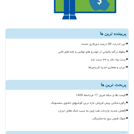
پربیننده ترین ها
این ادارات 50 درصد دورکاری شدند
سقوط درآمد مالیاتی از خودرو های لوکس و خانه های خالی
برنت ۹۵ دلار و ۴۴ سنت شد
ایران و معماری جدید کریدورها
پربحث ترین ها
قیمت طلا و سکه امروز 17 مردادماه 1405
رکوردشکنی پیش فروش تازه ترین گوشیهای تاشوی سامسونگ
کاهش شدید واردات نفت چین به سبب جنگ مقابل ایران
شوک قبض برق به مشترکان