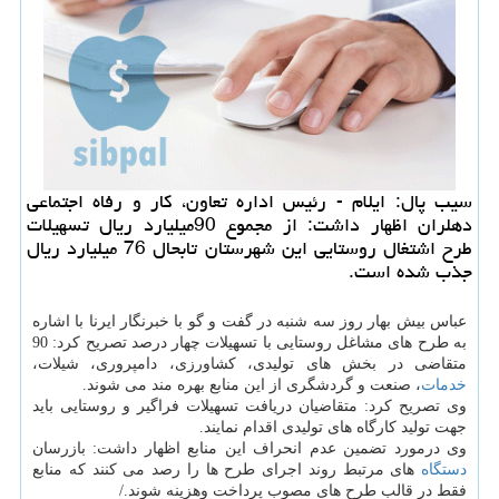
سیب پال: ایلام - رئیس اداره تعاون، كار و رفاه اجتماعی
دهلران اظهار داشت: از مجموع 90میلیارد ریال تسهیلات
طرح اشتغال روستایی این شهرستان تابحال 76 میلیارد ریال
جذب شده است.
عباس بیش بهار روز سه شنبه در گفت و گو با خبرنگار ایرنا با اشاره
به طرح های مشاغل روستایی با تسهیلات چهار درصد تصریح كرد: 90
متقاضی در بخش های تولیدی، كشاورزی، دامپروری، شیلات،
خدمات
، صنعت و گردشگری از این منابع بهره مند می شوند.
وی تصریح كرد: متقاضیان دریافت تسهیلات فراگیر و روستایی باید
جهت تولید كارگاه های تولیدی اقدام نمایند.
وی درمورد تضمین عدم انحراف این منابع اظهار داشت: بازرسان
دستگاه
های مرتبط روند اجرای طرح ها را رصد می كنند كه منابع
فقط در قالب طرح های مصوب پرداخت وهزینه شوند./