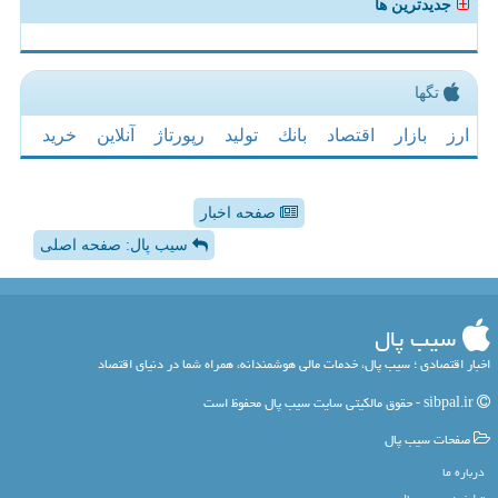
جدیدترین ها
تگها
ارز
بازار
اقتصاد
بانك
تولید
رپورتاژ
آنلاین
خرید
صفحه اخبار
سیب پال: صفحه اصلی
سیب پال
اخبار اقتصادی ؛ سیب پال، خدمات مالی هوشمندانه، همراه شما در دنیای اقتصاد
sibpal.ir - حقوق مالکیتی سایت سیب پال محفوظ است
صفحات سیب پال
درباره ما