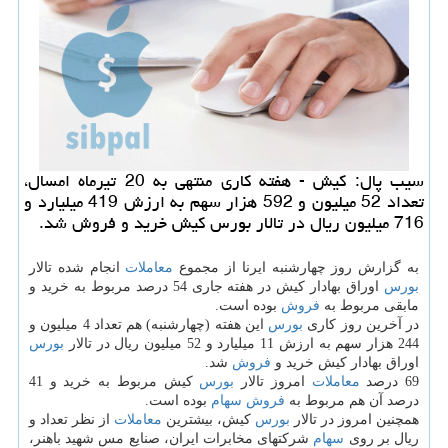
سیب پال: كیش - هفته كاری منتهی به 20 تیرماه امسال،
تعداد 52 میلیون و 592 هزار سهم به ارزش 419 میلیارد و
716 میلیون ریال در تالار بورس كیش خرید و فروش شد.
به گزارش روز چهارشنبه ایرنا از مجموع
معاملات
انجام شده تالار
بورس
اوراق بهادار كیش در هفته جاری 54 درصد مربوط به خرید و
مابقی مربوط به
فروش
بوده است.
در آخرین روز كاری
بورس
این هفته (چهارشنبه) هم تعداد 4 میلیون و
244 هزار سهم به ارزش 11 میلیارد و 52 میلیون ریال در تالار
بورس
اوراق بهادار كیش خرید و
فروش
شد.
69 درصد
معاملات
امروز تالار
بورس
كیش مربوط به خرید و 41
درصد آن هم مربوط به
فروش
سهام
بوده است.
همچنین امروز در تالار
بورس
كیش، بیشترین
معاملات
از نظر تعداد و
ریال بر روی
سهام
شركتهای مخابرات ایران، صنایع مس شهید باهنر،