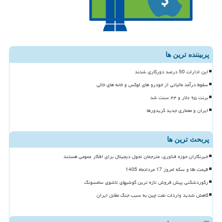
پربیننده ترین ها
این ادارات 50 درصد دورکاری شدند
سقوط درآمد مالیاتی از خودرو های لوکس و خانه های خالی
برنت ۹۵ دلار و ۴۴ سنت شد
ایران و معماری جدید کریدورها
پربحث ترین ها
خبرنگاران حوزه فناوری، مترجمان تحول دیجیتال برای افکار عمومی هستند
قیمت طلا و سکه امروز 17 مردادماه 1405
رکوردشکنی پیش فروش تازه ترین گوشیهای تاشوی سامسونگ
کاهش شدید واردات نفت چین به سبب جنگ مقابل ایران