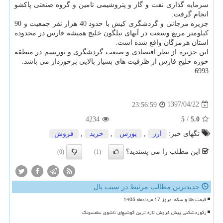
سرمایه گذاری نفت و گاز و پتروشیمی تامین و گروه صنعتی پاكشو
انجام گرفت.
جزیره مرجانی و گردشگری كیش با حدود 40 هزار نفر جمعیت و 90
كیلومتر مربع وسعت در آبهای نیلگون خلیج همیشه فارس در محدوده
استان هرمزگان واقع شده است.
این جزیره از نظر اقتصادی و صنعت گردشگری و توریسم در منطقه
حوزه خلیج فارس از ظرفیت های بسیار بالایی برخوردار می باشد.
6993
1397/04/22
23:56:59
4234
5
/
5.0
تگهای خبر:
ارز
,
بورس
,
خرید
,
فروش
این مطلب را می پسندید؟
(0)
(1)
جدیدترین مطالب مرتبط در سیب پال
قیمت طلا و سکه امروز 17 مردادماه 1405
رکوردشکنی پیش فروش تازه ترین گوشیهای تاشوی سامسونگ