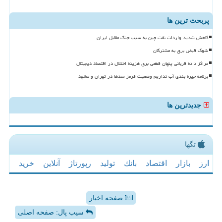
پربحث ترین ها
کاهش شدید واردات نفت چین به سبب جنگ مقابل ایران
شوک قبض برق به مشترکان
مراکز داده قربانی پنهان قطعی برق هزینه اختلال در اقتصاد دیجیتال
برنامه جیره بندی آب نداریم وضعیت قرمز سدها در تهران و مشهد
جدیدترین ها
تگها
ارز
بازار
اقتصاد
بانك
تولید
رپورتاژ
آنلاین
خرید
صفحه اخبار
سیب پال: صفحه اصلی