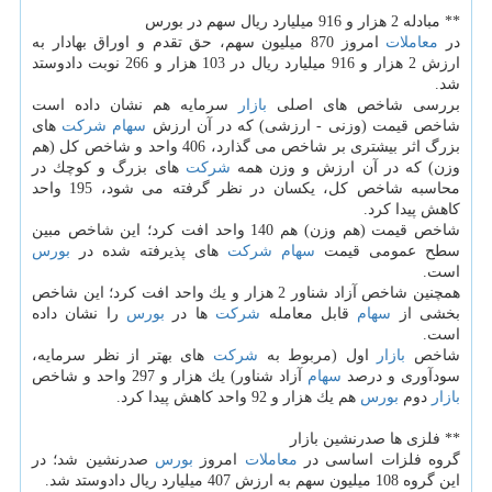
** مبادله 2 هزار و 916 میلیارد ریال سهم در بورس
در
معاملات
امروز 870 میلیون سهم، حق تقدم و اوراق بهادار به
ارزش 2 هزار و 916 میلیارد ریال در 103 هزار و 266 نوبت دادوستد
شد.
بررسی شاخص های اصلی
بازار
سرمایه هم نشان داده است
شاخص قیمت (وزنی - ارزشی) كه در آن ارزش
سهام
شركت
های
بزرگ اثر بیشتری بر شاخص می گذارد، 406 واحد و شاخص كل (هم
وزن) كه در آن ارزش و وزن همه
شركت
های بزرگ و كوچك در
محاسبه شاخص كل، یكسان در نظر گرفته می شود، 195 واحد
كاهش پیدا كرد.
شاخص قیمت (هم وزن) هم 140 واحد افت كرد؛ این شاخص مبین
سطح عمومی قیمت
سهام
شركت
های پذیرفته شده در
بورس
است.
همچنین شاخص آزاد شناور 2 هزار و یك واحد افت كرد؛ این شاخص
بخشی از
سهام
قابل معامله
شركت
ها در
بورس
را نشان داده
است.
شاخص
بازار
اول (مربوط به
شركت
های بهتر از نظر سرمایه،
سودآوری و درصد
سهام
آزاد شناور) یك هزار و 297 واحد و شاخص
بازار
دوم
بورس
هم یك هزار و 92 واحد كاهش پیدا كرد.
** فلزی ها صدرنشین بازار
گروه فلزات اساسی در
معاملات
امروز
بورس
صدرنشین شد؛ در
این گروه 108 میلیون سهم به ارزش 407 میلیارد ریال دادوستد شد.