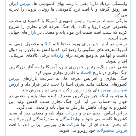
وابستگی نزدیك دارد؛ یعنی با رشد بهای كامودیتی ها،
بورس
ایران
هم رونق گرفته و با افت نرخ كامودیتی ها روندی نزولی را تجربه
می كند.
بتازگی «دونالد ترامپ» رئیس جمهوری آمریكا با كشورهای مختلف
بخصوص چین، اروپا و كانادا یك جنگ تعرفه ای و تجاری را شروع
كرده كه سبب افت قیمت این مواد پایه و معدنی در
بازار
های جهانی
شده است.
ترامپ در ایام اخیر برای ورود صدها قلم
كالا
و محصول چینی به
آمریكا تعرفه های سنگینی را وضع كرد كه واكنش تند پكن را به دنبال
داشت و آنها هم به وضع تعرفه برای
واردات
برخی كالاهای آمریكایی
اقدام نمودند.
«شی جین پینگ» رئیس جمهوری چین، آمریكا را به آغاز بزرگترین
جنگ تجاری در تاریخ
اقتصاد
و قلدری تجاری متهم كرد.
جنگ تجاری و افزایش تعرفه ها، به سرعت بازارهای
بورس
كشورهای مختلف مانند شرق آسیا را تحت تاثیر قرار داد و ارزش
سهام
در
بورس
های چین، ژاپن و كره جنوبی دچار ریزش شد.
با توجه به اینكه چین بزرگترین مصرف كننده مواد پایه و معدنی در
جهان به حساب می آید، این جنگ تجاری سبب كاهش تولید این
كشور و به تبع آن كاهش نیاز پكن به مواد پایه و معدنی می گردد.
بر این اساس، حجم خرید و
واردات
مواد پایه و معدنی چین از سایر
كشورها كاسته می شود و تولیدكنندگان و صادركنندگان این مواد پایه
كه بخش عمده ای از آنها
شركت
های بورسی ایرانی اند، با افت
فروش
محصولات
خود روبرو می شوند.