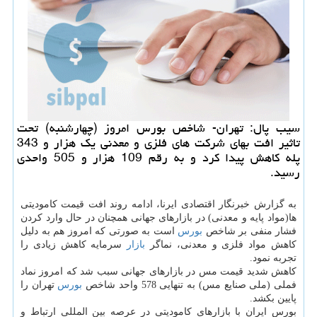
سیب پال: تهران- شاخص بورس امروز (چهارشنبه) تحت
تاثیر افت بهای شركت های فلزی و معدنی یك هزار و 343
پله كاهش پیدا كرد و به رقم 109 هزار و 505 واحدی
رسید.
به گزارش خبرنگار اقتصادی ایرنا، ادامه روند افت قیمت كامودیتی
ها(مواد پایه و معدنی) در بازارهای جهانی همچنان در حال وارد كردن
فشار منفی بر شاخص
بورس
است به صورتی كه امروز هم به دلیل
كاهش مواد فلزی و معدنی، نماگر
بازار
سرمایه كاهش زیادی را
تجربه نمود.
كاهش شدید قیمت مس در بازارهای جهانی سبب شد كه امروز نماد
فملی (ملی صنایع مس) به تنهایی 578 واحد شاخص
بورس
تهران را
پایین بكشد.
بورس ایران با بازارهای كامودیتی در عرصه بین المللی ارتباط و