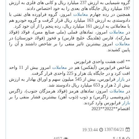
گروه شیمیایی به ارزش 237 میلیارد ریال و كانی های فلزی به ارزش
197 میلیارد ریال جایگاه های بعدی را به خود اختصاص دادند.
همچنین در رده چهارم
معاملات
امروز، گروه فراورده های نفتی با
دادوستدی به ارزش 163 میلیارد ریال قرار گرفت و گروه خودرو هم
با معاملاتی به ارزش 161 میلیارد ریال، رده پنجم را از آن خود كرد.
در
معاملات
امروز، نمادهای فملی (ملی صنایع مس)، فولاد (فولاد
مباركه)، فارس (هلدینگ خلیج فارس) و فخوز (فولاد خوزستان) در
معاملات
امروز بیشترین تاثیر منفی را بر شاخص داشتند و آن را
پایین كشیدند.
** افت هشت واحدی فرابورس
شاخص فرابورس (آیفكس) هم در
معاملات
امروز بیش از 11 واحد
افت كرد و در جایگاه یك هزار و 225 واحدی قرار گرفت.
در
بازار
فرابورس، بیش از 545 میلیون سهم و اوراق بهادار به ارزش
بیش از 2 هزار و 653 میلیارد ریال دادوستد شد.
در
معاملات
امروز، نمادهای هرمز (فولاد هرمزگان جنوب)، زاگرس
(پتروشیمی زاگرس) و ذوب (ذوب آهن) بیشترین فشار منفی را بر
بازار
فرابورس وارد كردند.
اقتصام**2022**2023
1397/04/21
19:33:44
4457
5
/
5.0