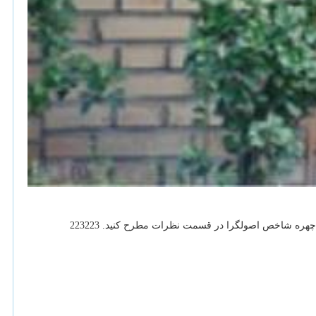
هره شاخص اصولگرا در قسمت نظرات مطرح كنید. 223223