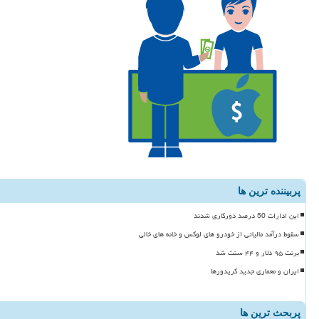
پربیننده ترین ها
این ادارات 50 درصد دورکاری شدند
سقوط درآمد مالیاتی از خودرو های لوکس و خانه های خالی
برنت ۹۵ دلار و ۴۴ سنت شد
ایران و معماری جدید کریدورها
پربحث ترین ها