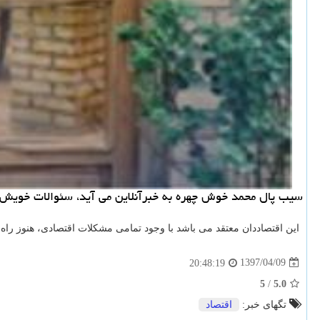
سیب پال محمد خوش چهره به خبرآنلاین می آید، سئوالات خویش 
این اقتصاددان معتقد می باشد با وجود تمامی مشكلات اقتصادی، هنوز راه 
1397/04/09
20:48:19
5
/
5.0
تگهای خبر:
اقتصاد