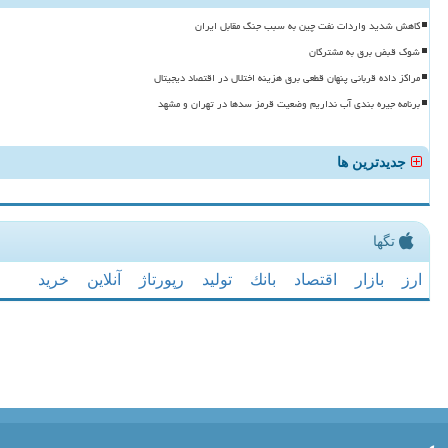
کاهش شدید واردات نفت چین به سبب جنگ مقابل ایران
شوک قبض برق به مشترکان
مراکز داده قربانی پنهان قطعی برق هزینه اختلال در اقتصاد دیجیتال
برنامه جیره بندی آب نداریم وضعیت قرمز سدها در تهران و مشهد
جدیدترین ها
تگها
ارز
بازار
اقتصاد
بانك
تولید
رپورتاژ
آنلاین
خرید