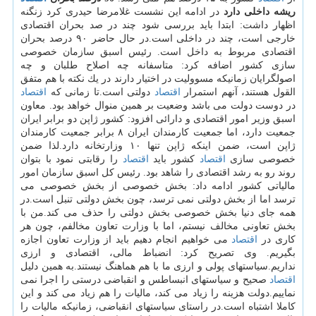
ریشه داخلی دارد
در ادامه این نشست غلامرضا حیدری كرد زنگنه
اظهار داشت: ابتدا باید بررسی شود چند در صد بحران اقتصادی
خارجی است، چند در داخلی است.در حال حاضر ۹۰ درصد بحران
اقتصادی مربوط به داخل است. رئیس اسبق سازمان خصوصی
سازی كشور اضافه كرد: متاسفانه چه اصلاح طلبان و چه
اصولگرایان زمانیكه مسوولیت در اختیار دارند در یك نكته با هم متفق
القول هستند، آنهم استمرار
اقتصاد
دولتی است.تا زمانی كه
اقتصاد
در دوست دولت می باشد وضعیت بر همین منوال خواهد بود. معاون
اسبق وزیر امور اقتصادی و دارائی افزود: كشور ژاپن دو برابر ایران
جمعیت دارد، اما جمعیت كارمندان ایران ۸ برابر جمعیت كارمندان
ژاپن است، ضمن اینكه ژاپن تنها ۱۰ وزارتخانه دارد.لذا ضمن
خصوصی سازی
اقتصاد
كشور باید
اقتصاد
را رقابتی نمود با بتوان
روند رو به رشد اقتصادی را شاهد بود. رئیس كل اسبق سازمان امور
مالیاتی كشور ادامه داد: بخش خصوصی از بخش خصوصی می
ترسد اما از بخش دولتی نمی ترسد، چون بخش دولتی تنبل است.در
همه جای دنیا بخش خصوصی بخش دولتی را حذف می كند.من با
بخش تعاونی مخالف نیستم، اما با وزارت تعاون مخالفم، چون هر
كاری در
اقتصاد
می خواهیم انجام دهیم باید از وزارت تعاون اجازه
بگیریم. وی تصریح كرد: انضباط مالی، اقتصادی و ارزی
نداریم.سیاستهای پولی و ارزی ما با هم هماهنگ نیستند.به همین دلیل
اقتصاد
صحیح و سیاستهای انبساطس و انقباضی درستی را اجرا نمی
نماییم.دولت هزینه را زیاد می كند، مالیات را هم زیاد می كند و این
كاملا اشتباه است.در راستای سیاستهای انقباضی، زمانیكه مالیات را