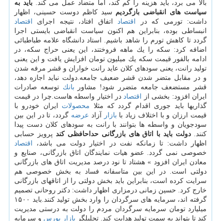
بالا می برد، باید هزینه را كم كند، اما متضاد عمل می كند.
باید به
سیاست های انقباضی بازگردیم
سید كاظم دوست حسینی، اظهار
داشت: تورمی كه در
اقتصاد
اتفاق افتاد، نتیجه اجرای
اقتصاد
انبساطی بوده، بنابراین هم اكنون سیاست انقباضی بایستی اجرا
گردد تا كاهش تورم را شاهد باشیم. استاد دانشگاه علامه طباطبائی
اضافه كرد: سكه را یك ماهه فروختند، این یعنی حراج سكه، در
ادامه بالفور قیمت سكه یك میلیون تومان افزایش یافت و این یعنی
تولید رانت، یعنی سودهای كلان عاید رانت خواران و قشر مرفه شدن
و در مقابل متضر شدن قشر ضعیف جامعه.دولت نباید اجازه دهد،
قشر مستضعف جامعه متضرر شود! مشاور
بانك
توسعه صادرات
ایران افزود: بخشی از
اقتصاد
در اختیار واسطه هاست.چرا در قیمت
گذاریها باید جوری اقدام گردد كه مثلا
محصولات
ایران خودرو با
قیمت ارزان و با اختلاف زیاد با
بازار
آزاد
عرضه
گردد، تا در این بین
سودجویان و واسطه ها بتوانند با رانت به سودهای كلان دست پیدا
كنند.
دولت باید با اتاق های بازرگانی حداحافظی كند
پرویز حسابی
اظهار داشت: تا زمانكه نفت در اختیار دولت می باشد،
اقتصاد
خصوصی نمی گردد. عضو هیات نمایندگان اتاق بازرگانی، صنایع و
معادن ایران افزود » هشتاد تا نود درصد مدیریت اتاق های بازرگانی
دولتی است. در این بین متاسفانه فساد به بخش خصوصی هم
سرایت كرده است، بنابراین باید بخش دولتی را از اتاقهای بازرگانی
خارج كرد. حسین زمانی درمزاری اظهار داشت: دكتر روحانی تصمیم
گرفته اند، سرمایه های سرگردان را وارد بخش تولید كنند.باید ۱۵۰۰
میلیارد تومان سرمایه سرگردان مردم را دولت به درستی مدیریت
كند تا بتواند به سمت تولید هدایت كند. تحلیلگر
بازار
بورس
و سرمایه