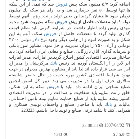
اضافه كرد: ۵/۷ میلیون سكه پیش
فروش
شد كه نیمی از این سكه
ها تنها توسط ۵۰ نفر خریداری شد و به ازای هر سكه یك میلیون
تومان سود عایدشان گردید.این یعنی تولید رانت ویژه، آنهم توسط
دولت!
باید معضلات حاصل از پیش
فروش
سكه مدیریت شود
محمد
مهدی رئیس زاده اظهار داشت: در شرایط كنونی باید نظام قیمت
گذاری تولید گردد تا معضلات حاصل از
فروش
سكه، آنهم به این
شكل و به صورت انبوه و از جانب دیگر وجود نرخ
دلار
دولتی ۴۲۰۰
تومانی و آزاد ۷۵۰۰ را بتوان مدیریت و حل نمود. مشاور امور بانكی
و سرمایه گذاری اتاق بازرگانی، صنایع و معادن ایران اضافه كرد: باید
ساختار مدیریت اقتصادی كشور اصلاح گردد.در امارات، مدیر امارات
ایر لاین را از انگلستان آورده اند. رئیس
بانك
مركزیشان را مدیر اچ
اس بی سی قرار داده اند.لذا باید از مشاوره بهترین مدیران در جهت
بهبود شرایط اقتصادی كشور بهره جست.در حال حاضر شایسته
سالاری حرف اول را در مدیریت می زند. دبیر كل اسبق انجمن
صنایع نساجی ایران ادامه داد: نباید با
فروش
سكه به این شكل،
خلق رانت نماییم.باید شفافیت و صداقت را در مدیریت اقتصادی
كشور پیشه نماییم.باید از صنایع حمایت نماییم.بیمه تامین اجتماعی،
مالیات و
بانك
باید با صاحبان صنایع و واحدهای تولیدی همكاری و
همراهی كنند تا شاهد ترقی صنایع و تولید داخل باشیم. 223223
1397/04/02
22:08:23
4643
5
/
5.0