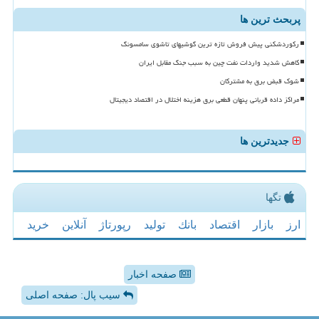
پربحث ترین ها
رکوردشکنی پیش فروش تازه ترین گوشیهای تاشوی سامسونگ
کاهش شدید واردات نفت چین به سبب جنگ مقابل ایران
شوک قبض برق به مشترکان
مراکز داده قربانی پنهان قطعی برق هزینه اختلال در اقتصاد دیجیتال
جدیدترین ها
تگها
ارز
بازار
اقتصاد
بانك
تولید
رپورتاژ
آنلاین
خرید
صفحه اخبار
سیب پال: صفحه اصلی