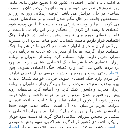
ها ادامه داد: داعشیان اقتصادی كشور كه با تضییع حقوق مادی ملت،
روز به روز فربه تر می شوند و ثر وت های باد آورده یشان به صورت
تصاعدی در حال افزایش می باشد، عرصه زندگانی روز به روز بر
مستضعفین جامعه در حال تنگتر شدن است و بر تعدادشان افزوده
می گردد. بنابراین وظیفه شرعی همه ماست تا با این پدیده شوم
اقتصادی تا ریشه كن كردن آن بجنگیم و در این راه می بایست از
علما و فضلای حوزه های علمیه استمداد طلبید.
در شرایط جنگ
اقتصادی قرار داریم
فاطمه شعبانی، عضو هیات مدیره اتاق مشترك
بازرگانی ایران و عراق اظهار داشت: هم اكنون ما در شرایط جنگ
اقتصادی قرار گرفته ایم.لذا از مدیرانی كه عادت به برنامه ریزی
دوران تحریم دارند، نباید استفاده كرد، بلكه از مدیران و برنامه
ریزان اقتصادی كه با شرایط جنگ اقتصادی آشنایی دارند باید بهره
برد.مردم تلاش می كنند وارد فضای جنگ اقتصادی نشوند، چون
اقتصاد
دولتی است و مردم و بخش خصوصی در آن نقشی ندارند،
اگر مردم وارد جنگ اقتصادی شوند، قربانی خواهند شد.لذا باید به
بهبود وضعیت معیشت مردم، توسط بهره گیری از مشاوران و برنامه
ریزان مجرب و دلسوز، كمك كرد. وی اضافه كرد: متاسفانه روند
پیش رو، فقیرتر شدن مردم را در بر خواهد داشت و شاید دولت
مجبور شود، از كوپن استفاده نماید و با عنایت به آنكه عده ای
شرایط تحریم برایشان ایده آل است، علاقه مندند جهت حفظ
منافعشان، فقر را بر مردم تحمیل كنند.لذا باید مقررات اقتصادی به
شكلی در مجلس شورای اسلامی اصلاح گردد كه دست سود جویان
از پیكره اقتصادی كشور كوتاه گردد. هم اكنون، سهم بخش خصوصی
از
اقتصاد
كشور به ۱۵ درصد هم نمی رسد.
90 درصد بحران
اقتصاد