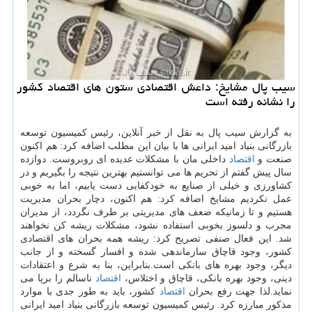
سیب پال مشایخ: داعش اقتصادی ستون های اقتصاد كشور
را نشانه رفته است
به گزارش سیب پال به نقل از خبر آنلاین، رئیس كمیسیون توسعه
بازرگانی بنیاد امید ایرانی ها با بیان این مطلب اضافه كرد: هم اكنون
صنعت و
اقتصاد
داخلی مان با مشكلات عدیده ای روبروست. دوازده
سال پیش گفتم از تحریم ها می توانستیم بهترین نتیجه را بگیریم و در
كشاورزی و خیلی از صنایع به خودكفایی دست یابیم، اما به خوبی
عمل نكردیم مشایخ اضافه كرد: هم اكنون، دچار بحران مدیریت
هستیم و تا زمانیكه ضعف های مدیریتی بر طرف نگردد، از مدیران
مجرب و دلسوز بخوبی استفاده نشود، مشكلات ریشه كن نخواهند
شد. این فعال صنفی تصریح كرد: ریشه همه بحران های اقتصادی
كشور، وجود قاچاق سازماندهی شده و افسار گسخته و از جانب
دیگر، وجود بهره های بانكی است.بنابراین، بنا به شرع و اعتقادات
دینی، وجود بهره بانكی، قاچاق و اختلاس،
اقتصاد
ناسالم را برپا می
نماید.لذا جهت رفع بحران
اقتصاد
كشور، باید به طور جدی با موارد
مذكور مبارزه كرد. رئیس كمیسیون توسعه بازرگانی بنیاد امید ایرانی