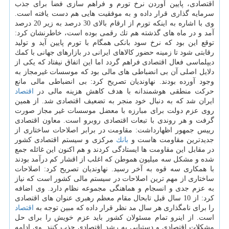
اقتصادی، پایین آوردن نرخ تورم و فراهم سازی فضا برای جذب
سرمایه گذاری قرار داده و به موفقیت هایی هم دست یافته است.
وی با اشاره به اینكه تورم از ارقام بالای 30 درصد به زیر 20 درصد
آمد و در ماه های گذشته هم تك رقمی بوده است، خاطرنشان كرد:
توقع این بود كه نرخ سود بانكی همگام با تورم پایین آید و تولید
رقابتی شود تا زمینه حضور كالاهای ایرانی در بازارهای جهانی با كمك
دیپلماسی فعال اقتصادی فراهم گردد اما این اتفاق نیفتاد كه یكی از
دلایل اصلی آن بی انضباطی های مالی بود كه موسسات غیرمجاز به
وجود آورده بودند. نهاوندیان تصریح كرد: بی انضباطی مالی مانع
حركت منطقی هوشمندانه با هدف كاهش هزینه مالی در
اقتصاد
ایران شد كه به دنبال خود منجر به تضعیف اقتصادی شد. از همین
روی عزم دولت برای مبارزه با معضل موسسات غیر مجاز صورت
گرفت و هر روندی با تبعات اقتصادی روبرو است. معاون اقتصادی
رییس جمهور اظهارداشت: مقاومت در برابر اصلاحات ساختاری از
جدیدترین مقاومت هاست و
بانك
مركزی و سیستم اقتصادی كشور
در مقابل این مقاومت ها ایستادگی كردند و هم اكنون این غائله جمع
شده و مشكل سه میلیون هموطن كه اغلب از اقشار كم درآمد بودند
با همكاری سه قوه به آخر رسید. نهاوندیان تصریح كرد: اصلاحات
ساختاری از مهم ترین اصلاحات در سیستم مالی كشور است كه نیاز
به عزم جدی و انسجام و هماهنگی مجموعه نظام دارد. وی اضافه
كرد: از 10 سال قبل تابحال مقام معظم رهبری عنوان های اقتصادی
را برای نامگذاری هر سال مد نظر قرار داده كه مبین توجه به
اقتصاد
است. از اینرو تمام مسئولان كشور باید عزم خویش را برای حل
مشكلات اقتصادی و دستیابی به رشد اقتصادی جذب كنند. وی ادامه