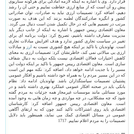
قرار دارد. وی با اشاره به اینكه لازمه آمادگی برای هرگونه سناریوی
پیش رو آن است كه از منابع ارزی حفاظت نماییم و حتی آن را رشد
دهیم، اضافه كرد: تصمیمات ارزی نباید به صادرات، توان صادراتی
كشور و انگیزه صادركنندگان لطمه بزنند كه این هدف به صورت
مرتب در تصمیم هایی كه در حال تكمیل شدن است دنبال می گردد.
معاون اقتصادی رییس جمهور با اشاره به اینكه از جانب دیگر باید
مدیریت مصارف داشته باشیم، تصریح كرد: دولت برنامه ای برای
تغییر در سیاست تجاری كشور ندارد و هدف افزایش مبادلات تجاری
است. نهاوندیان با تاكید بر اینكه هیچ كشوری نسبت به
ارز
و مبادلات
ارزی بی مبالاتی نمی كند، خاطرنشان كرد: تصمیمات ارزی به معنای
كاهش اختیارات فعالان اقتصادی نیست بلكه دولت به دنبال شفاف
سازی است. معاون اقتصادی رییس جمهور با تاكید بر اینكه دولت این
مسیر را با جدیت ادامه خواهد داد، اضافه كرد: نكته مهم این است
كه در این مسیر مردم را به همراه خود داشته باشیم و افكار عمومی
پشتیبان تصمیمات سیاستگذاران باشد. نهاوندیان ادامه داد: نظام
بانكی باید در صحنه افكار عمومی عملكرد بهتری داشته باشد و در
مورد مسائلی مانند موسسات غیرمجاز همه جزئیات به مردم گفته
شود كه چه مشكلاتی، در چه مواردی و چه زمان هایی به وجود آمده
است. معاون اقتصادی رییس جمهور اضافه كرد: كارشناسان
اقتصادی باید روی اشتراكات تاكید كنند چون كه به ارتقای آگاهی
عمومی در مسائل اقتصادی كمك می نماید، همینطور باید دلایل
تصمیمات را به مردم اعلام نماییم. 1717