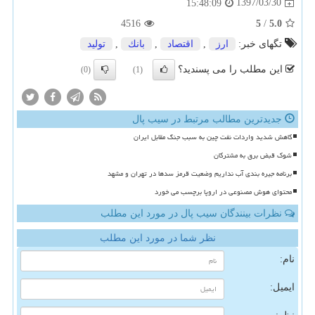
1397/03/30
15:48:09
4516
5
/
5.0
تگهای خبر:
ارز
,
اقتصاد
,
بانك
,
تولید
این مطلب را می پسندید؟
(0)
(1)
جدیدترین مطالب مرتبط در سیب پال
کاهش شدید واردات نفت چین به سبب جنگ مقابل ایران
شوک قبض برق به مشترکان
برنامه جیره بندی آب نداریم وضعیت قرمز سدها در تهران و مشهد
محتوای هوش مصنوعی در اروپا برچسب می خورد
نظرات بینندگان سیب پال در مورد این مطلب
نظر شما در مورد این مطلب
نام:
ایمیل: