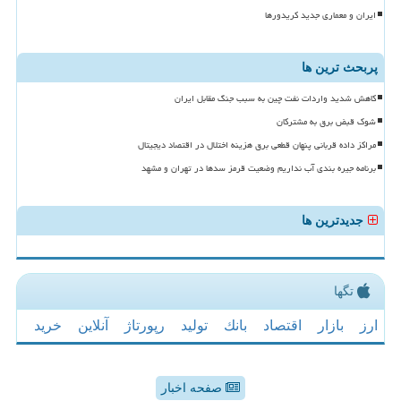
ایران و معماری جدید کریدورها
پربحث ترین ها
کاهش شدید واردات نفت چین به سبب جنگ مقابل ایران
شوک قبض برق به مشترکان
مراکز داده قربانی پنهان قطعی برق هزینه اختلال در اقتصاد دیجیتال
برنامه جیره بندی آب نداریم وضعیت قرمز سدها در تهران و مشهد
جدیدترین ها
تگها
ارز
بازار
اقتصاد
بانك
تولید
رپورتاژ
آنلاین
خرید
صفحه اخبار