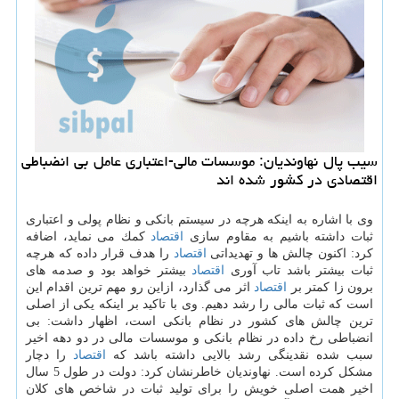
سیب پال نهاوندیان: موسسات مالی-اعتباری عامل بی انضباطی
اقتصادی در كشور شده اند
وی با اشاره به اینكه هرچه در سیستم بانكی و نظام پولی و اعتباری
ثبات داشته باشیم به مقاوم سازی
اقتصاد
كمك می نماید، اضافه
كرد: اكنون چالش ها و تهدیداتی
اقتصاد
را هدف قرار داده كه هرچه
ثبات بیشتر باشد تاب آوری
اقتصاد
بیشتر خواهد بود و صدمه های
برون زا كمتر بر
اقتصاد
اثر می گذارد، ازاین رو مهم ترین اقدام این
است كه ثبات مالی را رشد دهیم. وی با تاكید بر اینكه یكی از اصلی
ترین چالش های كشور در نظام بانكی است، اظهار داشت: بی
انضباطی رخ داده در نظام بانكی و موسسات مالی در دو دهه اخیر
سبب شده نقدینگی رشد بالایی داشته باشد كه
اقتصاد
را دچار
مشكل كرده است. نهاوندیان خاطرنشان كرد: دولت در طول 5 سال
اخیر همت اصلی خویش را برای تولید ثبات در شاخص های كلان