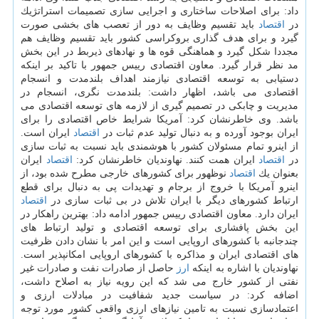
داد: برای اصلاحات ساختاری و اجرایی سازی تصمیمات استراتژیك
در
اقتصاد
باید تقسیم وظایف به دور از تعصب های بخشی صورت
گیرد و برای هدف گذاری بروكراسی كشور باید تقسیم وظایف هم
مجددا شكل گیرد و هماهنگی قوه ها و نهادهای ذیربط در این بخش
مد نظر قرار گیرد. معاون اقتصادی رییس جمهور با تاكید بر اینكه
دستیابی به توسعه اقتصادی نیازمند اهداف بلندمدت و انسجام
اقتصادی می باشد، اظهار داشت: بلندمدت نگری، انسجام در
مدیریت و چابكی در تصمیم گیری از لازمه های توسعه اقتصادی می
باشد. وی خاطرنشان كرد: آمریكا شرایط خاص اقتصادی را برای
ایران بوجود آورده و به دنبال تولید عدم ثبات در
اقتصاد
ایران است.
از اینرو تمام مسئولان كشور با هوشمندی باید نسبت به ثبات سازی
در
اقتصاد
ایران همت كنند. نهاوندیان خاطرنشان كرد:
اقتصاد
ایران
بعنوان یك
اقتصاد
نوظهور برای كشورهای خارجی مطرح شده بود، از
اینرو آمریكا با خروج از برجام و تهدیدات پی به دنبال برای قطع
ارتباط كشورهای دیگر با ایران تلاش در بی ثبات سازی در
اقتصاد
ایران دارد. معاون اقتصادی رییس جمهور ادامه داد: بهترین راهكار در
این بخش پافشاری برای توسعه اقتصادی و تولید ارتباط های
چندجانبه با كشورهای اروپایی است و این امر با نشان دادن ظرفیت
های اقتصادی ایران و مذاكره با كشورهای اروپایی امكانپذیر است.
نهاوندیان با اشاره به اینكه
ارز
حاصل از صادرات نفت و صادرات غیر
نفتی از كشور خارج می شد كه این رویه نیاز به اصلاح داشت،
اضافه كرد: در سیاست جدید شفافیت در مبادلات ارزی و
اعتمادسازی نسبت به تامین نیازهای ارزی واقعی كشور مورد توجه