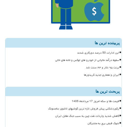
پربیننده ترین ها
این ادارات 50 درصد دورکاری شدند
سقوط درآمد مالیاتی از خودرو های لوکس و خانه های خالی
برنت ۹۵ دلار و ۴۴ سنت شد
ایران و معماری جدید کریدورها
پربحث ترین ها
قیمت طلا و سکه امروز 17 مردادماه 1405
رکوردشکنی پیش فروش تازه ترین گوشیهای تاشوی سامسونگ
کاهش شدید واردات نفت چین به سبب جنگ مقابل ایران
شوک قبض برق به مشترکان