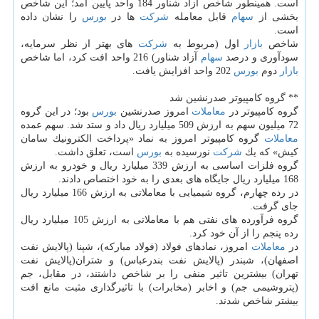
است. همینطور شاخص آزاد شناور 184 واحد پایین آمد؛ این شاخص
بخشی از
سهام
قابل معامله
شركت
ها در
بورس
را نشان داده
است.
شاخص
بازار
اول (مربوط به
شركت
های بهتر از نظر سرمایه،
سودآوری و درصد
سهام
آزاد شناور) 216 واحد افت كرد، اما شاخص
بازار
دوم
بورس
202 واحد افزایش یافت.
** گروه كامپیوتر صدرنشین شد
گروه كامپیوتر در
معاملات
امروز صدرنشین
بورس
بود؛ در این گروه
72 میلیون سهم به ارزش 509 میلیارد ریال داد و ستد شد. سهم عمده
معاملات
گروه كامپیوتر امروز به نماد «پرداخت الكترونیك سامان
كیش» كه یك
شركت
نورسیده به
بورس
است، تعلق داشت.
گروه فلزات اساسی به ارزش 339 میلیارد ریال و خودرو به ارزش
168 میلیارد ریال جایگاه های بعدی را به خود اختصاص دادند.
در رده چهارم، گروه شیمیایی با معاملاتی به ارزش 166 میلیارد ریال
جای گرفت.
گروه فرآورده های نفتی هم با معاملاتی به ارزش 105 میلیارد ریال
رده پنجم را از آن خود كرد.
در
معاملات
امروز، نمادهای فولاد (فولاد مباركه)، شپنا (پالایش نفت
اصفهان)، شبندر (پالایش نفت بندرعباس) و شتران(پالایش نفت
تهران) بیشترین تاثیر منفی را بر شاخص داشتند، در مقابل، جم
(پتروشیمی جم) و اخابر (مخابرات) با تاثیرگذاری مثبت مانع افت
بیشتر شاخص شدند.