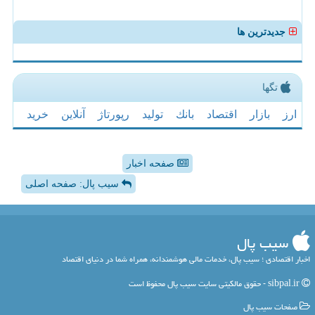
جدیدترین ها
تگها
ارز
بازار
اقتصاد
بانك
تولید
رپورتاژ
آنلاین
خرید
صفحه اخبار
سیب پال: صفحه اصلی
سیب پال
اخبار اقتصادی ؛ سیب پال، خدمات مالی هوشمندانه، همراه شما در دنیای اقتصاد
sibpal.ir - حقوق مالکیتی سایت سیب پال محفوظ است
صفحات سیب پال