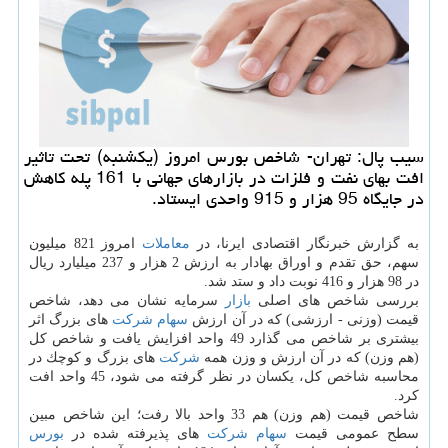
سیب پال: تهران- شاخص بورس امروز (یكشنبه) تحت تاثیر
افت بهای نفت و فلزات در بازارهای جهانی با 161 پله كاهش
در جایگاه 95 هزار و 915 واحدی ایستاد.
به گزارش خبرنگار اقتصادی ایرنا، در
معاملات
امروز 821 میلیون
سهم، حق تقدم و اوراق بهادار به ارزش 2 هزار و 237 میلیارد ریال
در 98 هزار و 416 نوبت داد و ستد شد.
بررسی شاخص های اصلی
بازار
سرمایه نشان می دهد، شاخص
قیمت (وزنی - ارزشی) كه در آن ارزش
سهام
شركت
های بزرگ اثر
بیشتری بر شاخص می گذارد 49 واحد افزایش یافت و شاخص كل
(هم وزن) كه در آن ارزش و وزن همه
شركت
های بزرگ و كوچك در
محاسبه شاخص كل، یكسان در نظر گرفته می شود، 45 واحد افت
كرد.
شاخص قیمت (هم وزن) هم 33 واحد بالا رفت؛ این شاخص مبین
سطح عمومی قیمت
سهام
شركت
های پذیرفته شده در
بورس