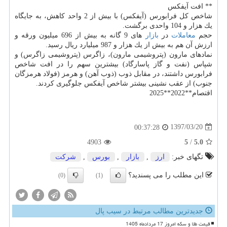
** افت آیفكس
شاخص كل فرابورس (آیفكس) با بیش از 2 واحد كاهش، به جایگاه
یك هزار و 104 واحدی برگشت.
حجم
معاملات
در
بازار
های 9 گانه به بیش از 696 میلیون ورقه و
ارزش آن هم به بیش از یك هزار و 987 میلیارد ریال رسید.
نمادهای مارون (پتروشیمی مارون)، زاگرس (پتروشیمی زاگرس) و
شپاس (نفت و گاز پاسارگاد) بیشترین سهم را در افت شاخص
فرابورس داشتند، در مقابل ذوب (ذوب آهن) و هرمز (فولاد هرمزگان
جنوب) از عقب نشینی بیشتر شاخص آیفكس جلوگیری كردند.
اقتصام**2022**2025
1397/03/20
00:37:28
4903
5
/
5.0
تگهای خبر:
ارز
,
بازار
,
بورس
,
شركت
این مطلب را می پسندید؟
(0)
(1)
جدیدترین مطالب مرتبط در سیب پال
قیمت طلا و سکه امروز 17 مردادماه 1405