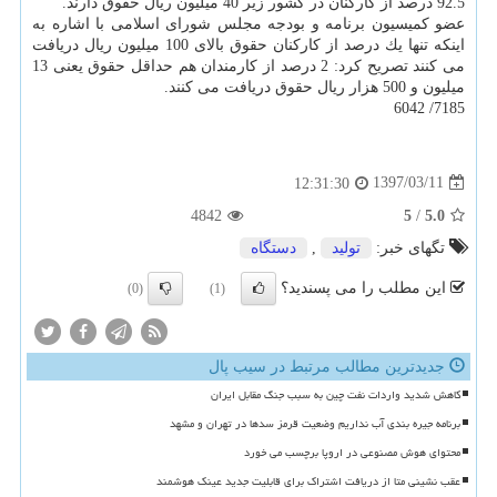
92.5 درصد از كاركنان در كشور زیر 40 میلیون ریال حقوق دارند.
عضو كمیسیون برنامه و بودجه مجلس شورای اسلامی با اشاره به
اینكه تنها یك درصد از كاركنان حقوق بالای 100 میلیون ریال دریافت
می كنند تصریح كرد: 2 درصد از كارمندان هم حداقل حقوق یعنی 13
میلیون و 500 هزار ریال حقوق دریافت می كنند.
7185/ 6042
1397/03/11
12:31:30
4842
5
/
5.0
تگهای خبر:
تولید
,
دستگاه
این مطلب را می پسندید؟
(0)
(1)
جدیدترین مطالب مرتبط در سیب پال
کاهش شدید واردات نفت چین به سبب جنگ مقابل ایران
برنامه جیره بندی آب نداریم وضعیت قرمز سدها در تهران و مشهد
محتوای هوش مصنوعی در اروپا برچسب می خورد
عقب نشینی متا از دریافت اشتراک برای قابلیت جدید عینک هوشمند