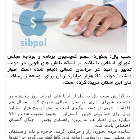
سیب پال: بجنورد- عضو كمیسیون برنامه و بودجه مجلس
شورای اسلامی با تاكید بر اینكه تلاش های خوبی در دولت
تدبیر و امید در خراسان شمالی انجام شده است اظهار
داشت: دولت 31 هزار میلیارد ریال برای توسعه زیرساخت
های این استان هزینه كرده است.
به گزارش سیب پال به نقل از ایرنا علی قربانی روز پنجشنبه در
نشست شورای اداری خراسان شمالی تصریح كرد: امسال هم
اقدامات خوبی در دست پیگیری است و بیش از پنج هزار میلیارد
ریال برای خط ریلی جوین - اسفراین - بجنورد مصوب شده و 510
میلیارد ریال اعتبار هم به پروژه راهسازی بجنورد - جنگل گلستان
اختصاص یافته است.
نماینده مردم بجنورد، راز و جرگلان، گرمه، جاجرم و مانه و سملقان
در مجلس شورای اسلامی اضافه كرد: گاها گفته می گردد چرا نقدها