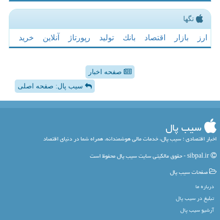
تگها
ارز
بازار
اقتصاد
بانك
تولید
رپورتاژ
آنلاین
خرید
صفحه اخبار
سیب پال: صفحه اصلی
سیب پال
اخبار اقتصادی ؛ سیب پال، خدمات مالی هوشمندانه، همراه شما در دنیای اقتصاد
sibpal.ir - حقوق مالکیتی سایت سیب پال محفوظ است
صفحات سیب پال
درباره ما
تبلیغ در سیب پال
آرشیو سیب پال