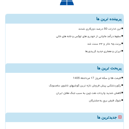
پربیننده ترین ها
این ادارات 50 درصد دورکاری شدند
سقوط درآمد مالیاتی از خودرو های لوکس و خانه های خالی
برنت ۹۵ دلار و ۴۴ سنت شد
ایران و معماری جدید کریدورها
پربحث ترین ها
قیمت طلا و سکه امروز 17 مردادماه 1405
رکوردشکنی پیش فروش تازه ترین گوشیهای تاشوی سامسونگ
کاهش شدید واردات نفت چین به سبب جنگ مقابل ایران
شوک قبض برق به مشترکان
جدیدترین ها