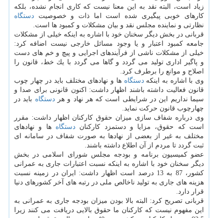
زیاد است، البته نقد به این معنا نیست كه كاری انجام نشده، بلكه
كارهای خوبی پیگیری شده است اما ذات و خصوصیت
دستگاه
نظارتی و نماینده مجلس نقد و بیان مشكلات و كمبود ها است.
قربانی در بخش دیگر سخنان خود با اشاره به اینكه خیلی از مشكلات
جامعه كمبود اعتبار و یا وجود مسائل خارجی نیست اضافه كرد:
خیلی از مشكلات ناشی از فرآیندهای اجرایی و پیچ و خم های دست
و پاگیر اداری تولید می گردد و گاها می گردد با یك خط، قانون را
اصلاح و موانع را برطرف كرد.
وی با اشاره به اینكه
دستگاه
ها و نهادهای مختلف باید در چهار چوب
قانون فعالیت داشته باشند اظهار داشت: اكنون قانونی برای صدا و
سیما نداریم این در شرایطی است كه هر نهاد و هر
دستگاه
باید در
چهارچوب قانون حركت نماید.
وی درباره شفاف سازی میزان حقوق كاركنان اظهار داشت: مقرر
است كه حقوق، مزایا و دستمزد كاركنان
دستگاه
ها و نهادهای
مختلف به غیر از بعضی از نهادها به صورت شفاف در سامانه ای
ثبت گردد تا مردم از آن اطلاع داشته باشند.
عضو كمیسیون برنامه و بودجه مجلس شورای اسلامی در بخش
دیگر سخنان خود با اشاره به اینكه نسبت اعتبارات جاری به عمرانی
كشور، 87 به 13 درصد است اظهار داشت: ایران در زمینه نسبت
هزینه های جاری به تولید ناخالص ملی در رتبه های آخر كشورهای دنیا
قرار دارد.
قربانی تصریح كرد: البته بالا بودن میزان بودجه جاری به عمرانی به
این مفهوم نیست كه كاركنان ما حقوق بالایی دریافت می كنند زیرا