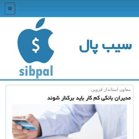
منو
سیب پال
معاون استاندار قزوین:
مدیران بانكی كم كار باید بركنار شوند