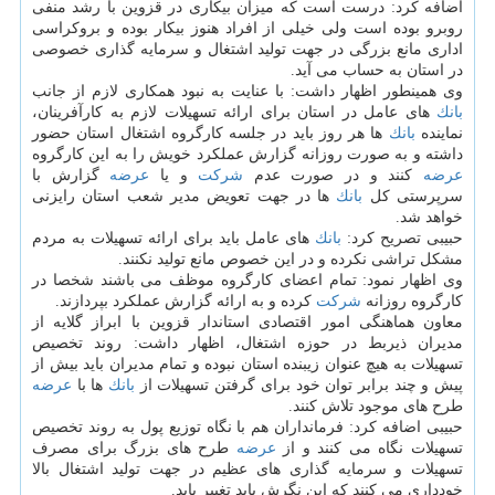
اضافه كرد: درست است كه میزان بیكاری در قزوین با رشد منفی
روبرو بوده است ولی خیلی از افراد هنوز بیكار بوده و بروكراسی
اداری مانع بزرگی در جهت تولید اشتغال و سرمایه گذاری خصوصی
در استان به حساب می آید.
وی همینطور اظهار داشت: با عنایت به نبود همكاری لازم از جانب
بانك
های عامل در استان برای ارائه تسهیلات لازم به كارآفرینان،
نماینده
بانك
ها هر روز باید در جلسه كارگروه اشتغال استان حضور
داشته و به صورت روزانه گزارش عملكرد خویش را به این كارگروه
عرضه
كنند و در صورت عدم
شركت
و یا
عرضه
گزارش با
سرپرستی كل
بانك
ها در جهت تعویض مدیر شعب استان رایزنی
خواهد شد.
حبیبی تصریح كرد:
بانك
های عامل باید برای ارائه تسهیلات به مردم
مشكل تراشی نكرده و در این خصوص مانع تولید نكنند.
وی اظهار نمود: تمام اعضای كارگروه موظف می باشند شخصا در
كارگروه روزانه
شركت
كرده و به ارائه گزارش عملكرد بپردازند.
معاون هماهنگی امور اقتصادی استاندار قزوین با ابراز گلایه از
مدیران ذیربط در حوزه اشتغال، اظهار داشت: روند تخصیص
تسهیلات به هیچ عنوان زیبنده استان نبوده و تمام مدیران باید بیش از
پیش و چند برابر توان خود برای گرفتن تسهیلات از
بانك
ها با
عرضه
طرح های موجود تلاش كنند.
حبیبی اضافه كرد: فرمانداران هم با نگاه توزیع پول به روند تخصیص
تسهیلات نگاه می كنند و از
عرضه
طرح های بزرگ برای مصرف
تسهیلات و سرمایه گذاری های عظیم در جهت تولید اشتغال بالا
خودداری می كنند كه این نگرش باید تغییر یابد.