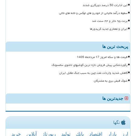
این ادارات 50 درصد دورکاری شدند
سقوط درآمد مالیاتی از خودرو های لوکس و خانه های خالی
برنت ۹۵ دلار و ۴۴ سنت شد
ایران و معماری جدید کریدورها
پربحث ترین ها
قیمت طلا و سکه امروز 17 مردادماه 1405
رکوردشکنی پیش فروش تازه ترین گوشیهای تاشوی سامسونگ
کاهش شدید واردات نفت چین به سبب جنگ مقابل ایران
شوک قبض برق به مشترکان
جدیدترین ها
تگها
ارز
بازار
اقتصاد
بانك
تولید
رپورتاژ
آنلاین
خرید