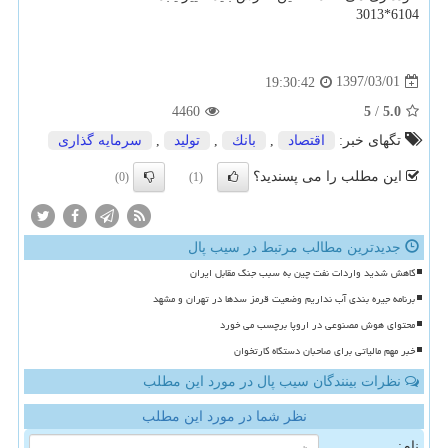
6104*3013
1397/03/01
19:30:42
4460
5
/
5.0
تگهای خبر:
اقتصاد
,
بانك
,
تولید
,
سرمایه گذاری
این مطلب را می پسندید؟
(0)
(1)
جدیدترین مطالب مرتبط در سیب پال
کاهش شدید واردات نفت چین به سبب جنگ مقابل ایران
برنامه جیره بندی آب نداریم وضعیت قرمز سدها در تهران و مشهد
محتوای هوش مصنوعی در اروپا برچسب می خورد
خبر مهم مالیاتی برای صاحبان دستگاه کارتخوان
نظرات بینندگان سیب پال در مورد این مطلب
نظر شما در مورد این مطلب
نام: