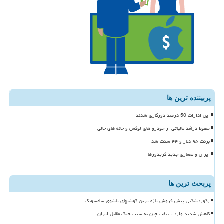
پربیننده ترین ها
این ادارات 50 درصد دورکاری شدند
سقوط درآمد مالیاتی از خودرو های لوکس و خانه های خالی
برنت ۹۵ دلار و ۴۴ سنت شد
ایران و معماری جدید کریدورها
پربحث ترین ها
رکوردشکنی پیش فروش تازه ترین گوشیهای تاشوی سامسونگ
کاهش شدید واردات نفت چین به سبب جنگ مقابل ایران