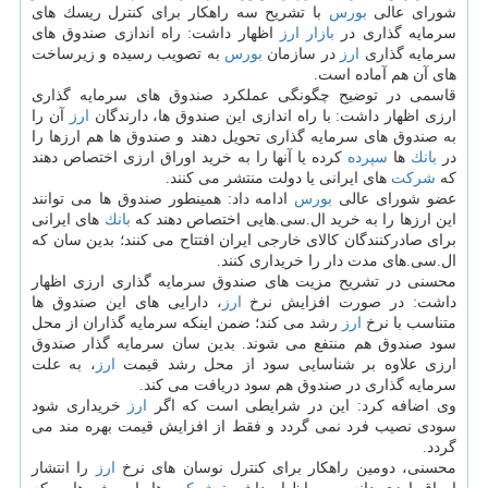
شورای عالی
بورس
با تشریح سه راهكار برای كنترل ریسك های
سرمایه گذاری در
بازار
ارز
اظهار داشت: راه اندازی صندوق های
سرمایه گذاری
ارز
در سازمان
بورس
به تصویب رسیده و زیرساخت
های آن هم آماده است.
قاسمی در توضیح چگونگی عملكرد صندوق های سرمایه گذاری
ارزی اظهار داشت: با راه اندازی این صندوق ها، دارندگان
ارز
آن را
به صندوق های سرمایه گذاری تحویل دهند و صندوق ها هم ارزها را
در
بانك
ها
سپرده
كرده یا آنها را به خرید اوراق ارزی اختصاص دهند
كه
شركت
های ایرانی یا دولت منتشر می كنند.
عضو شورای عالی
بورس
ادامه داد: همینطور صندوق ها می توانند
این ارزها را به خرید ال.سی.هایی اختصاص دهند كه
بانك
های ایرانی
برای صادركنندگان كالای خارجی ایران افتتاح می كنند؛ بدین سان كه
ال.سی.های مدت دار را خریداری كنند.
محسنی در تشریح مزیت های صندوق سرمایه گذاری ارزی اظهار
داشت: در صورت افزایش نرخ
ارز
، دارایی های این صندوق ها
متناسب با نرخ
ارز
رشد می كند؛ ضمن اینكه سرمایه گذاران از محل
سود صندوق هم منتفع می شوند. بدین سان سرمایه گذار صندوق
ارزی علاوه بر شناسایی سود از محل رشد قیمت
ارز
، به علت
سرمایه گذاری در صندوق هم سود دریافت می كند.
وی اضافه كرد: این در شرایطی است كه اگر
ارز
خریداری شود
سودی نصیب فرد نمی گردد و فقط از افزایش قیمت بهره مند می
گردد.
محسنی، دومین راهكار برای كنترل نوسان های نرخ
ارز
را انتشار