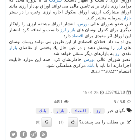
اوراق ارزی دانست و اظهار داشت:
شركت
ها یا پروژه هایی كه
درآمد ارزی دارند برای تامین مالی می توانند اوراق بهادار ارزی مانند
اوراق مشاركت ارزی، اوراق صكوك اجاره ارزی وغیره را در بستر
بازار
سرمایه منتشر كنند.
این عضو شورای عالی
بورس
، انتشار اوراق مشتقه ارزی را راهكار
دیگری برای كنترل نوسان های
بازار
ارز
دانست و اضافه كرد: انتشار
این اوراق اثر مفیدی برای
اقتصاد
دارد.
وی ادامه داد: فعالان اقتصادی از این طریق می توانند ریسك نوسان
های
ارز
را پوشش دهند و در عین حال یك بخشی از تقاضای
بازار
نقدی
ارز
به بازارهای دیگر منتقل خواهد شد.
عضو شورای عالی
بورس
خاطرنشان كرد: همه این موارد قابلیت
اجرا دارند اما باید با
بانك
مركزی هماهنگی شود.
اقتصام**2022** 2023
1397/02/10
15:01:25
4491
5
/
5.0
تگهای خبر:
ارز
,
اقتصاد
,
بازار
,
بانك
این مطلب را می پسندید؟
(0)
(1)