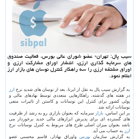
سیب پال: تهران- عضو شورای عالی بورس، فعالیت صندوق
های سرمایه گذاری ارزی، انتشار اوراق مشاركت ارزی و
اوراق مشتقه ارزی را سه راهكار كنترل نوسان های بازار ارز
اعلام نمود.
به گزارش سیب پال به نقل از ایرنا، بعد از نوسان های شدید نرخ
ارز
در هفته های گذشته، راهكارهایی متعددی توسط نهادهای مالی و
پولی كشور برای كنترل این نوسانات و كاستن از تاثیرات منفی
نوسانات ارائه شد.
بر این اساس،
بازار
سرمایه كه بعنوان بازاری رو به رشد از ظرفیت
های گسترده ای برای پذیرش ابزارهای مالی جدید برخوردار می
باشد بعنوان میزان اصلی طرح های مربوط به كنترل نوسانات نرخ
ارز
به حساب می آید.
به گزارش سازمان
بورس
واوراق بهادار، قاسم محسنی عضو