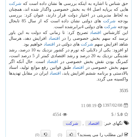
حق شناس با اشاره به اینكه بررسی ها نشان داده است كه
شركت
هایی كه برپایه اصل 44 به بخش خصوصی واگذار شده اند، همچنان
به لحاظ مدیریتی در اختیار دولت قرار دارند، عنوان كرد: بررسی
بودجه
شركت
های دولتی نشان داده است كه از سال 85 تابحال
بودجه
شركت
های دولتی 4برابرشده است.
این كارشناس
اقتصاد
تصریح كرد: تا زمانی كه دولت به این باور
نرسد كه سهم بخش خصوصی را در
اقتصاد
افزایش دهد، هرسال
شاهد افزایش سهم
شركت
های دولتی در
اقتصاد
خواهیم بود.
او افزود: یكی از دلایلی كه تورم در كشور نزدیك به 10 درصد، رشد
نقدینگی نزدیك به 20 درصد و رشد اقتصادی كمتر از 5 درصد است،
كمرنگ بودن نقش بخش خصوصی در
اقتصاد
است. حال آنكه اگر
سهم بخش خصوصی در
اقتصاد
طبق قوانین رفع موانع تولید، اسناد
بالادستی و برنامه ششم افزایش یابد،
اقتصاد
ایران در مقابل تهدیدها
واكسینه می گردد.
3535
1397/02/08
11:08:19
4554
5
/
5.0
تگهای خبر:
اقتصاد
,
شركت
این مطلب را می پسندید؟
(0)
(1)