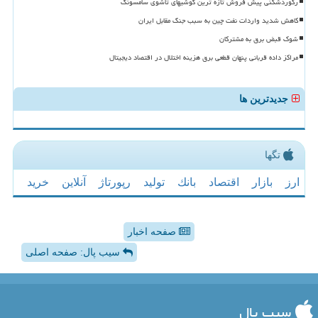
رکوردشکنی پیش فروش تازه ترین گوشیهای تاشوی سامسونگ
کاهش شدید واردات نفت چین به سبب جنگ مقابل ایران
شوک قبض برق به مشترکان
مراکز داده قربانی پنهان قطعی برق هزینه اختلال در اقتصاد دیجیتال
جدیدترین ها
تگها
ارز
بازار
اقتصاد
بانك
تولید
رپورتاژ
آنلاین
خرید
صفحه اخبار
سیب پال: صفحه اصلی
سیب پال