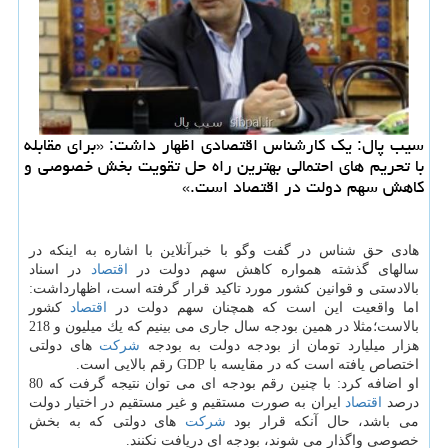
سیب پال: یك كارشناس اقتصادی اظهار داشت: «برای مقابله
با تحریم های احتمالی بهترین راه حل تقویت بخش خصوصی و
كاهش سهم دولت در اقتصاد است.»
هادی حق شناس در گفت وگو با خبرآنلاین با اشاره به اینكه در
سالهای گذشته همواره كاهش سهم دولت در
اقتصاد
در اسناد
بالادستی و قوانین كشور مورد تاكید قرار گرفته است، اظهارداشت:
اما واقعیت این است كه همچنان سهم دولت در
اقتصاد
كشور
بالاست؛مثلا در همین بودجه سال جاری می بینیم كه یك میلیون و 218
هزار میلیارد تومان از بودجه دولت به بودجه
شركت
های دولتی
اختصاص یافته است كه در مقایسه با GDP رقم بالایی است.
او اضافه كرد: با چنین رقم بودجه ای می توان نتیجه گرفت كه 80
درصد
اقتصاد
ایران به صورت مستقیم و غیر مستقیم در اختیار دولت
می باشد، حال آنكه قرار بود
شركت
های دولتی كه به بخش
خصوصی واگذار می شوند، بودجه ای دریافت نكنند.