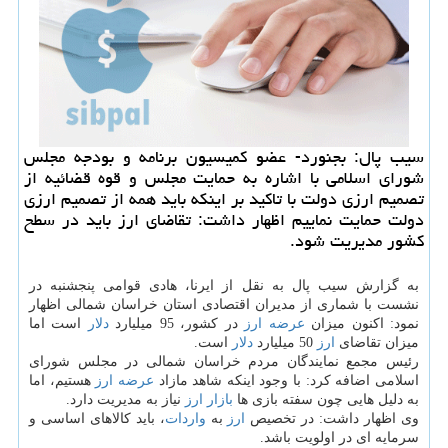
سیب پال: بجنورد- عضو كمیسیون برنامه و بودجه مجلس
شورای اسلامی با اشاره به حمایت مجلس و قوه قضائیه از
تصمیم ارزی دولت با تاكید بر اینكه باید همه از تصمیم ارزی
دولت حمایت نماییم اظهار داشت: تقاضای ارز باید در سطح
كشور مدیریت شود.
به گزارش سیب پال به نقل از ایرنا، هادی قوامی پنجشنبه در
نشست با شماری از مدیران اقتصادی استان خراسان شمالی اظهار
نمود: اكنون میزان
عرضه
ارز
در كشور، 95 میلیارد
دلار
است اما
میزان تقاضای
ارز
50 میلیارد
دلار
است.
رئیس مجمع نمایندگان مردم خراسان شمالی در مجلس شورای
اسلامی اضافه كرد: با وجود اینكه شاهد مازاد
عرضه
ارز
هستیم، اما
به دلیل هایی چون سفته بازی ها
بازار
ارز
نیاز به مدیریت دارد.
وی اظهار داشت: در تخصیص
ارز
به
واردات
، باید كالاهای اساسی و
سرمایه ای در اولویت باشد.