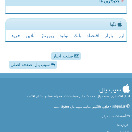
جدیدترین ها
تگها
ارز
بازار
اقتصاد
بانك
تولید
رپورتاژ
آنلاین
خرید
صفحه اخبار
سیب پال: صفحه اصلی
سیب پال
اخبار اقتصادی ؛ سیب پال، خدمات مالی هوشمندانه، همراه شما در دنیای اقتصاد
sibpal.ir - حقوق مالکیتی سایت سیب پال محفوظ است
صفحات سیب پال
درباره ما
تبلیغ در سیب پال