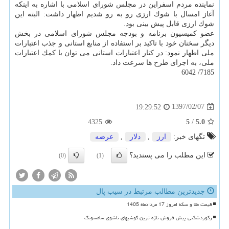
نماینده مردم اسفراین در مجلس شورای اسلامی با اشاره به اینكه
آغاز امسال با شوك ارزی رو به رو شدیم اظهار داشت: البته این
شوك ارزی قابل پیش بینی بود.
عضو كمیسیون برنامه و بودجه مجلس شورای اسلامی در بخش
دیگر سخنان خود با تاكید بر استفاده از منابع استانی و جذب اعتبارات
ملی اظهار نمود: در كنار اعتبارات استانی می توان با كمك اعتبارات
ملی، به اجرای طرح ها سرعت داد.
7185/ 6042
1397/02/07
19:29:52
4325
5
/
5.0
تگهای خبر:
ارز
,
دلار
,
عرضه
این مطلب را می پسندید؟
(0)
(1)
جدیدترین مطالب مرتبط در سیب پال
قیمت طلا و سکه امروز 17 مردادماه 1405
رکوردشکنی پیش فروش تازه ترین گوشیهای تاشوی سامسونگ