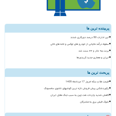
پربیننده ترین ها
این ادارات 50 درصد دورکاری شدند
سقوط درآمد مالیاتی از خودرو های لوکس و خانه های خالی
برنت ۹۵ دلار و ۴۴ سنت شد
ایران و معماری جدید کریدورها
پربحث ترین ها
قیمت طلا و سکه امروز 17 مردادماه 1405
رکوردشکنی پیش فروش تازه ترین گوشیهای تاشوی سامسونگ
کاهش شدید واردات نفت چین به سبب جنگ مقابل ایران
شوک قبض برق به مشترکان