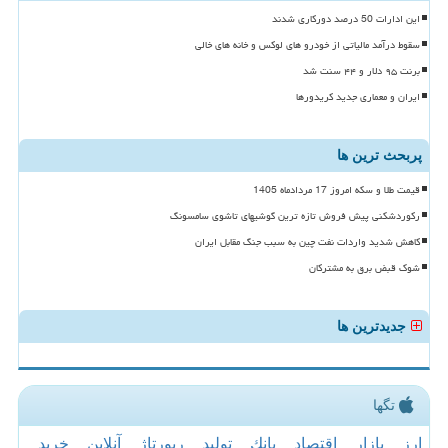
این ادارات 50 درصد دورکاری شدند
سقوط درآمد مالیاتی از خودرو های لوکس و خانه های خالی
برنت ۹۵ دلار و ۴۴ سنت شد
ایران و معماری جدید کریدورها
پربحث ترین ها
قیمت طلا و سکه امروز 17 مردادماه 1405
رکوردشکنی پیش فروش تازه ترین گوشیهای تاشوی سامسونگ
کاهش شدید واردات نفت چین به سبب جنگ مقابل ایران
شوک قبض برق به مشترکان
جدیدترین ها
تگها
ارز
بازار
اقتصاد
بانك
تولید
رپورتاژ
آنلاین
خرید