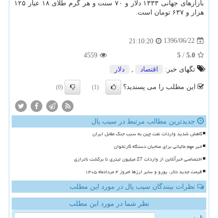
بازارهای جهانی ۱۳۳۳ دلار و ۷۰ سنت و هر گرم طلای ۱۸ عیار ۱۲۵
هزار و ۶۳۷ تومان است.
1396/06/22
21:10:20
4559
5
/
5.0
تگهای خبر:
اقتصاد
,
دلار
این مطلب را می پسندید؟
(0)
(1)
جدیدترین مطالب مرتبط در سیب پال
کاهش شدید واردات نفت چین به سبب جنگ مقابل ایران
خبر مهم مالیاتی برای صاحبان دستگاه کارتخوان
اختصاصی خبرآنلاین از واردات 27 میلیون لیتری تا برگشت ناترازی
قیمت جدید دلار، یورو و سایر ارزها امروز ۴ مردادماه ۱۴۰۵
نظرات بینندگان سیب پال در مورد این مطلب
نظر شما در مورد این مطلب