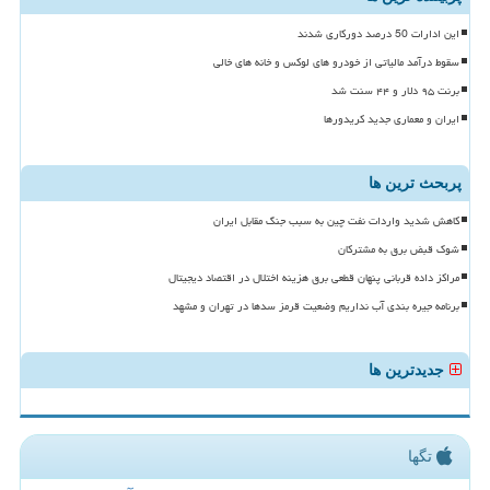
این ادارات 50 درصد دورکاری شدند
سقوط درآمد مالیاتی از خودرو های لوکس و خانه های خالی
برنت ۹۵ دلار و ۴۴ سنت شد
ایران و معماری جدید کریدورها
پربحث ترین ها
کاهش شدید واردات نفت چین به سبب جنگ مقابل ایران
شوک قبض برق به مشترکان
مراکز داده قربانی پنهان قطعی برق هزینه اختلال در اقتصاد دیجیتال
برنامه جیره بندی آب نداریم وضعیت قرمز سدها در تهران و مشهد
جدیدترین ها
تگها