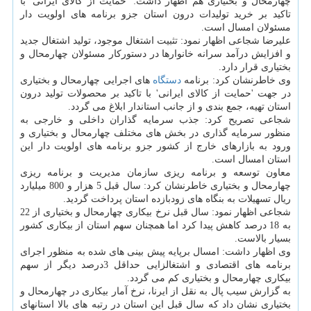
چهارمحال و بختیاری هم اظهار داشت: 'حمایت از كالای ایرانی' با
تاكید بر خرید تولیدات درون استان جزو برنامه های اولویت دار
مسئولان امسال است.
علیرضا شجاعی اظهار نمود: تثبیت اشتغال موجود، تولید اشتغال جدید
و افزایش درآمد سرانه خانوارها در دستوركار مسئولان چهارمحال و
بختیاری قرار دارد.
وی خاطرنشان كرد: برنامه
دستگاه
های اجرایی چهارمحال و بختیاری
در جهت 'حمایت از كالای ایرانی' با تاكید بر محصولات تولید درون
استان تهیه، جمع بندی و از جانب استاندار ابلاغ می گردد.
شجاعی تصریح كرد: جذب سرمایه گذاران داخلی و خارجی به
منظور سرمایه گذاری در بخش های مختلف چهارمحال و بختیاری و
ورود به بازارهای خارج از كشور جزو برنامه های اولویت دار این
استان امسال است.
معاون توسعه و برنامه ریزی سازمان مدیریت و برنامه ریزی
چهارمحال و بختیاری خاطرنشان كرد: سال قبل 5 هزار و 800 میلیارد
ریال تسهیلات به بنگاه های زودبازده استان پرداخت گردید.
شجاعی اظهار نمود: سال قبل نرخ بیكاری چهارمحال و بختیاری از 22
به 18 درصد كاهش پیدا كرد اما همچنان سهم استان از بیكاری كشور
بسیار بالاست.
وی اظهار داشت: امسال برپایه پیش بینی های شده به منظور اجرای
برنامه های اقتصادی و اشتغالزایی حداقل 3درصد دیگر از سهم
بیكاری چهارمحال و بختیاری كم می گردد.
به گزارش سیب پال به نقل از ایرنا، نرخ آمار بیكاری در چهارمحال و
بختیاری نشان داد كه سال قبل این استان در رتبه های بالا استانهای