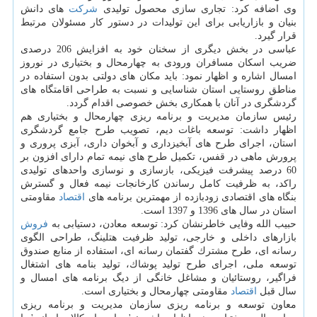
وی اضافه كرد: تجاری سازی محصول تولیدی
شركت
های دانش
بنیان و بازاریابی برای این تولیدات در دستور كار مسئولان مرتبط
قرار گیرد.
عباسی در بخش دیگری از سخنان خود به افزایش 206 درصدی
ضریب اسكان مسافران ورودی به چهارمحال و بختیاری در نوروز
امسال اشاره و اظهار نمود: باید مكان های دولتی بدون استفاده در
مناطق روستایی استان شناسایی و نسبت به طراحی اقامتگاه های
گردشگری در آنان با همكاری بخش خصوصی اقدام گردد.
رئیس سازمان مدیریت و برنامه ریزی چهارمحال و بختیاری هم
اظهار داشت: توسعه باغات دیم، تصویب طرح جامع گردشگری
استان، اجرای طرح های آبخیزداری و آبخوان داری، آبزی پروری و
پرورش ماهی در قفس، تكمیل طرح های نیمه تمام دارای افزون بر
60 درصد پیشرفت فیزیكی، بازسازی و نوسازی واحدهای تولیدی
راكد، به ظرفیت كامل رساندن كارخانجات نیمه فعال و گسترش
بنگاه های اقتصادی زودبازده از مهمترین برنامه های
اقتصاد
مقاومتی
استان در سال های 1396 و 1397 است.
حبیب الله وفایی خاطرنشان كرد: توسعه معادن، دستیابی به
فروش
بازارهای داخلی و خارجی، تولید ظرفیت هتلینگ، طراحی الگوی
رسانه ای، طرح مشترك گفتمان رسانه ای، استفاده از منابع صندوق
توسعه ملی، اجرای طرح تولید پوشاك، تولید بنامه های اشتغال
فراگیر، روستائیان و مشاغل خانگی از دیگ برنامه های امسال و
سال قبل
اقتصاد
مقاومتی چهارمحال و بختیاری است.
معاون توسعه و برنامه ریزی سازمان مدیریت و برنامه ریزی