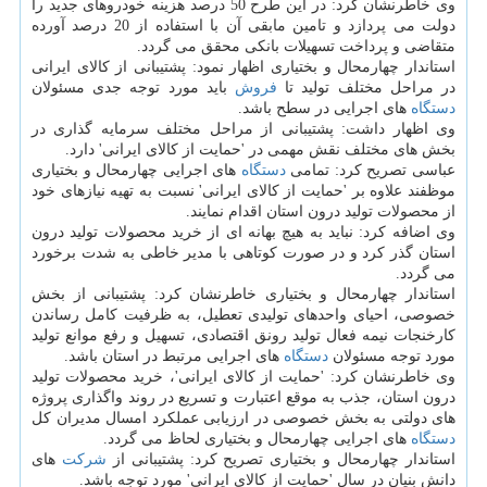
وی خاطرنشان كرد: در این طرح 50 درصد هزینه خودروهای جدید را
دولت می پردازد و تامین مابقی آن با استفاده از 20 درصد آورده
متقاضی و پرداخت تسهیلات بانكی محقق می گردد.
استاندار چهارمحال و بختیاری اظهار نمود: پشتیبانی از كالای ایرانی
در مراحل مختلف تولید تا
فروش
باید مورد توجه جدی مسئولان
دستگاه
های اجرایی در سطح باشد.
وی اظهار داشت: پشتیبانی از مراحل مختلف سرمایه گذاری در
بخش های مختلف نقش مهمی در 'حمایت از كالای ایرانی' دارد.
عباسی تصریح كرد: تمامی
دستگاه
های اجرایی چهارمحال و بختیاری
موظفند علاوه بر 'حمایت از كالای ایرانی' نسبت به تهیه نیازهای خود
از محصولات تولید درون استان اقدام نمایند.
وی اضافه كرد: نباید به هیچ بهانه ای از خرید محصولات تولید درون
استان گذر كرد و در صورت كوتاهی با مدیر خاطی به شدت برخورد
می گردد.
استاندار چهارمحال و بختیاری خاطرنشان كرد: پشتیبانی از بخش
خصوصی، احیای واحدهای تولیدی تعطیل، به ظرفیت كامل رساندن
كارخنجات نیمه فعال تولید رونق اقتصادی، تسهیل و رفع موانع تولید
مورد توجه مسئولان
دستگاه
های اجرایی مرتبط در استان باشد.
وی خاطرنشان كرد: 'حمایت از كالای ایرانی'، خرید محصولات تولید
درون استان، جذب به موقع اعتبارت و تسریع در روند واگذاری پروژه
های دولتی به بخش خصوصی در ارزیابی عملكرد امسال مدیران كل
دستگاه
های اجرایی چهارمحال و بختیاری لحاظ می گردد.
استاندار چهارمحال و بختیاری تصریح كرد: پشتیبانی از
شركت
های
دانش بنیان در سال 'حمایت از كالای ایرانی' مورد توجه باشد.