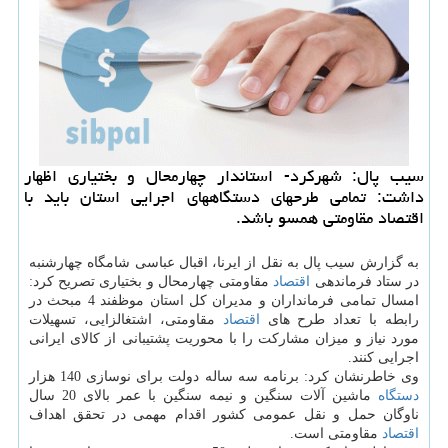
سیب پال: شهركرد- استاندار چهارمحال و بختیاری اظهار
داشت: تمامی طرحهای دستگاههای اجرایی استان باید با
اقتصاد مقاومتی همسو باشد.
به گزارش سیب پال به نقل از ایرنا، اقبال عباسی شامگاه چهارشنبه
در ستاد فرماندهی
اقتصاد
مقاومتی چهارمحال و بختیاری تصریح كرد:
امسال تمامی فرمانداران و مدیران كل استان موظفند 4 مبحث در
رابطه با تعداد طرح های
اقتصاد
مقاومتی، اشتغالزایی، تسهیلات
مورد نیاز و میزان مشاركت را با محوریت پشتیبانی از كالای ایرانی
اجرایی كنند.
وی خاطرنشان كرد: برنامه سه ساله دولت برای نوسازی 140 هزار
دستگاه
ماشین آلات سنگین و نیمه سنگین با عمر بالای 20 سال
ناوگان حمل و نقل عمومی كشور اقدام مهمی در تحقق اهداف
اقتصاد
مقاومتی است.