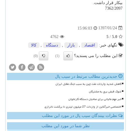
بیكار قرار داشت.
7362/2097
1397/01/24
15:06:03
4762
5
/
5.0
تگهای خبر:
اقتصاد
,
بازار
,
دستگاه
,
كالا
این مطلب را می پسندید؟
(0)
(1)
جدیدترین مطالب مرتبط در سیب پال
کاهش شدید واردات نفت چین به سبب جنگ مقابل ایران
شوک قبض برق به مشترکان
خبر مهم مالیاتی برای صاحبان دستگاه کارتخوان
اختصاصی خبرآنلاین از واردات 27 میلیون لیتری تا برگشت ناترازی
نظرات بینندگان سیب پال در مورد این مطلب
نظر شما در مورد این مطلب