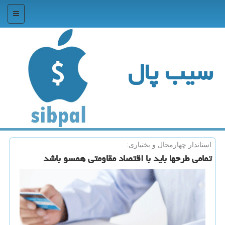
منو
سیب پال
استاندار چهارمحال و بختیاری:
تمامی طرحها باید با اقتصاد مقاومتی همسو باشد